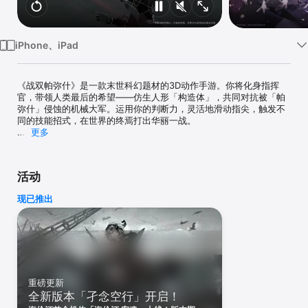
iPhone、iPad
《战双帕弥什》是一款末世科幻题材的3D动作手游。你将化身指挥
官，带领人类最后的希望——仿生人形「构造体」，共同对抗被「帕
弥什」侵蚀的机械大军。运用你的判断力，灵活地滑动指尖，触发不
同的技能招式，在世界的终焉打出华丽一战。

更多
-----

◆游戏世界观

由于人类对基础科学的究极探索终于触碰到禁忌领域，象征着「惩罚
活动
（punishing）」的「帕弥什」之灾突然爆发。人类脆弱的肉体被迅
速破坏，而被侵蚀的机械则被操控，化身为狂暴的屠戮机器。

现已推出
曾经高度繁荣的人类文明在地球上几乎失去了痕迹。幸存者流亡深
空，作为替代的是无数在大地上游荡着的屠戮机械。而你，将扮演一
个“拯救”者，带着人类文明最后的希望「构造体」，前往回归地球的
征程。

◆游戏特色

美术方面，我们用了一些比较安静的配色，再配合构造体们在战斗中
重磅更新
用一招一式划亮的希望之光，努力去还原脑海中的末世科幻世界。

全新版本「孑念空行」开启！
战斗方面，在坚持动作游戏精髓的基础上，我们将战斗技能设计为通
过自由消除信号球来施放，还赋予它们在“超算空间”下不同的技能效