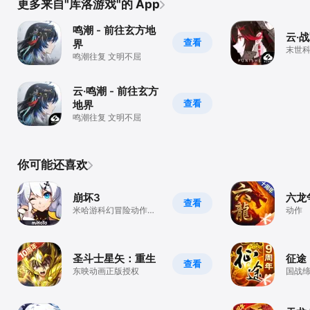
更多来自"库洛游戏"的 App
鸣潮 - 前往玄方地
云·
查看
界
末世科
鸣潮往复 文明不屈
云·鸣潮 - 前往玄方
查看
地界
鸣潮往复 文明不屈
你可能还喜欢
崩坏3
六龙
查看
米哈游科幻冒险动作游
动作
戏
圣斗士星矢：重生
征途
查看
东映动画正版授权
国战