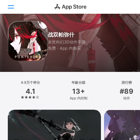
Today
战双帕弥什
末世科幻3D动作手游
游戏
免费 · App 内购买
App
搜索
平台
9.9万个评分
年龄分级
排行榜
4.1
13+
#89
iPhone
App 内控制
动作
iPad
Mac
Vision
Watch