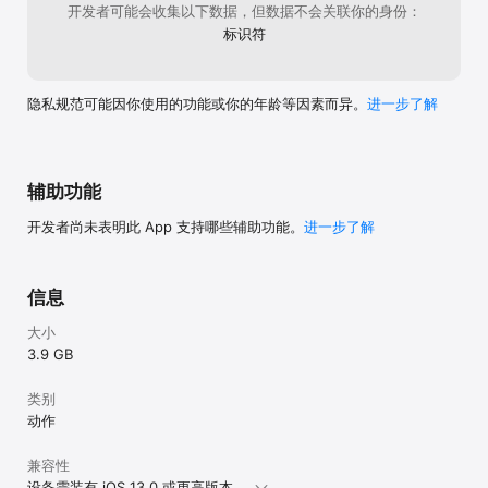
开发者可能会收集以下数据，但数据不会关联你的身份：
活动期间累计签到7天，即可领取包含基准角色研发券在内
的全部奖励

标识符
4）相约纪事

版本更新后，指挥官可在【支线】-【相约纪事】中体验
「海伦汀·安魂」的好感度剧情

隐私规范可能因你使用的功能或你的年龄等因素而异。
进一步了解
5）拟战场域-材料关

6）拟战商店-材料商店

拟战商店新增六星意识「柯绮朵」 

7）葬途残声-BOSS挑战

8）雾夜镇魂曲新增内容

辅助功能
三、跃升系统

开发者尚未表明此 App 支持哪些辅助功能。
进一步了解
「七实·芒星之迹」已加入跃升系统，指挥官可在「七实·芒
星之迹」培养详情页中进行跃升培养，跃升改造达到一定等
级后将解锁新的技能效果及表现

信息
四、汐海寄愿

与同行角色一起享受夏日海岛上的离岛祭典

大小
3.9 GB
五、拟像试炼

操控特定角色，开启试炼见招拆招完成挑战

类别
六、虚像破执

动作
利用角色特殊增益，完成终极挑战！

兼容性
七、忽忽的奇幻花园

设备需装有 iOS 13.0 或更高版本。