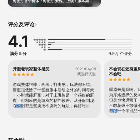
海伦汀首个机体「海伦汀·安魂」上线！版本期
果，让普攻与技能的输出组合变得更有策略性，给大家提供更有趣的
间，活动角色研发池限时开放，「海伦汀·安魂」
战斗体验。

占S级产出率100%！更有海伦汀夏季特效伴生涂
装「缱绻晴空」、赛琳娜夏季特效涂装「汐光曳
战斗之余，你还可以前往温馨的宿舍基地，和Q萌的构造体们一同享
影」上线涂装商店，千万不要错过！
受片刻的轻松时光。更有普通话、粤语、日语多种语言环境共选择，
评分及评论
中日知名声优与你意识相连。

4.1
----

反击时代开始了——

愿每一位重返地球的人类之子平安。
满分 5 分
9.9万 个评分
开服老玩家整体感受
不会现在还有里
2021/04/08
不会吧
我选择沉默
游戏整体很棒，画面，打击感，玩法都不错。
喔原来是我啊。
肝度很低除了一些新版本活动之外的时间每天
为库洛选择的反
一小时就能肝完，对于上班族是一个很好的肝
但是也快运营了
度，但相应的是游戏的粘性较差。从开服到现
不敢花钱不敢做
在依旧都是些换汤不换药的玩法，再好吃的美
更多
都跟一个半成品
更多
味佳肴每天吃也会不适。还有一点不是很满意
烂活。还有游戏
的点就是剧情不是很理想，图文的表现方式本
系统，你这游戏
来就很难有代入感再加上一部分无逻辑的剧情
过了四周年一样
有时很想跳过，当然也有不错的剧情但是大部
萌新体验也太差
分都是短篇剧情的形式整体故事没有很好的连
么好，老玩家都
贯性。角色平衡逐渐被破坏而且以现有的队伍