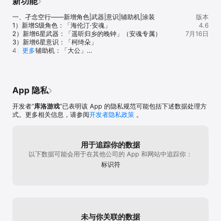
新功能
始烂起来了我吐
结构以后出新角色只会不断的取代老角色如果
烂的系统，你想
真变成这样那就很让人失望了。
一、孑念空行——新增角色|武器|意识|辅助机|涂装

版本
以，但是当看到
1）新增S级角色：「海伦汀·安魂」

4.6
就差那么多怎么
2）新增6星武器：「遥听归乡的晚钟」（安魂专属）

7月16日
不得以要氪自己
3）新增6星意识：「柯绮朵」

了。我就算能忍
4）新增辅助机：「大公」

更多
自己喜欢的角色
5）新增涂装

圾的。当然竞速
「缱绻晴空」适用角色：海伦汀·安魂

「柔浪环歌」适用武器类型：折叠圆锯

「汐光曳影」适用角色：赛琳娜·希声

App 隐私
「夏恋弦舞」适用武器类型：弦剑

「泛用式·终 异色涂装」适用角色：海伦汀·安魂

开发者“
库洛游戏
”已表明该 App 的隐私规范可能包括下述数据处理方
6）涂装复刻

式。更多相关信息，请参阅
开发者隐私政策
。
「矢志猎踪」适用角色：神威·不落日

「秘银辉刃」适用武器类型：爆能巨剑

7）霓潮夏讯涂装返场活动

8）战略评定手册-珀汐档案

用于追踪你的数据
解锁本期对应情报并达成相应条件可获得「泛用式·终 异色
以下数据可能会用于在其他公司的 App 和网站中追踪你：
涂装」（适用角色：海伦汀·安魂）

标识符
版本新增礼包内容和上架时间请指挥官留意相关公告

二、孑念空行——新版本内容&活动玩法

1）主线剧情-孑念空行

2）通晓者难明-角色试玩关

未与你关联的数据
3）7日登录签到奖励
