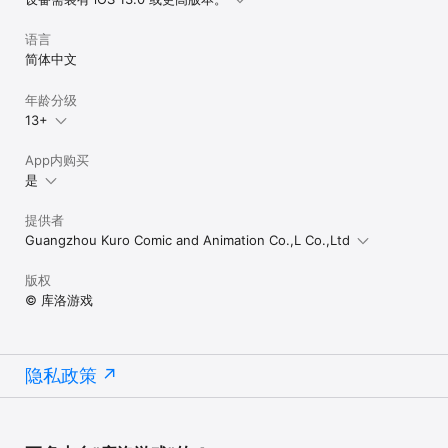
调整位置，混合颜色，装点缤纷城市花园
语言
简体中文
年龄分级
13+
App内购买
是
提供者
Guangzhou Kuro Comic and Animation Co.,L Co.,Ltd
版权
© 库洛游戏
隐私政策