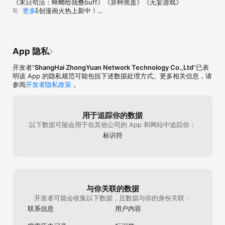
《末日苟活：蟑螂给我叠buff》《异种黑蛋》《无妄游戏》
-- 付款：用户确认购买并付款后记入iTunes账户。

等精彩原创漫画火热上新中！

更多
-- 取消续订：如需取消续订，请在当前订阅周期到期前24小时以前，
手动在iTunes/Apple ID设置管理中关闭自动续订功能。

【漫画《江思先生》回归】

-- 续订：苹果iTunes账户会在到期前24小时内扣费，扣费成功后订阅
神秘英雄真身竟是僵尸？！短视频平台话题播放量过亿的原
周期顺延一个订阅周期。

创漫画《江思先生》第三季正式上线！

-- 首月免费试用：免费试用期内再次续订或取消续订，不会向用户收
App 隐私
回免费试用权益，用户可以继续试用直至试用周期结束。

【无广告看正版动画】

-- 隐私政策：http://www.iqiyi.com/common/privateh5.html

开发者“
ShangHai ZhongYuan Network Technology Co.,Ltd
”已表
《成何体统》《航海王》 《大主宰》 超多热门正版动画无
-- 用户协议：http://www.iqiyi.com/common/loginProtocol.html

明该 App 的隐私规范可能包括下述数据处理方式。更多相关信息，请
广告随心看！

-- 自动续费会员服务协议：
参阅
开发者隐私政策
。
http://vip.iqiyi.com/autorenewagreement.html

【原创漫画，火热上新】

【自动续费白金会员】

《我的分身是宇宙虫王》《神的欲望游戏》等精彩原创漫画
-- 白金会员权益：享大屏+小屏观影权益（手机、电脑、平板电脑、
火热连载中！

用于追踪你的数据
电视、车载端、智能家居），同时含海量内容抢先看、广告特权、帧
以下数据可能会用于在其他公司的 App 和网站中追踪你：
绮映画4K画质等豪华特权，以及其他增值权益。

【动画&漫画，一站畅享双重精彩】

-- 订阅周期：1个月（白金会员连续包月产品），3个月(白金会员连
标识符
《逆天邪神》《神澜奇域无双珠》《苍兰诀》热门IP动画漫
续包季产品)，12个月（白金会员连续包年产品）。

画一起看！
-- 订阅价格：以iAP申请信息为准，例如连续包月产品每月35元，连
续包季产品每季98元，连续包年产品每年348元。

-- 付款：用户确认购买并付款后记入iTunes账户。

-- 取消续订：如需取消续订，请在当前订阅周期到期前24小时以前，
手动在iTunes/Apple ID设置管理中关闭自动续订功能。

与你关联的数据
-- 续订：苹果iTunes账户会在到期前24小时内扣费，扣费成功后订阅
开发者可能会收集以下数据，且数据与你的身份关联：
周期顺延一个订阅周期。

联系信息
用户内容
-- 首月免费试用：免费试用期内再次续订或取消续订，不会向用户收
回免费试用权益，用户可以继续试用直至试用周期结束。
