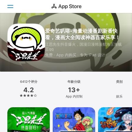
Today
爱奇艺叭嗒-海量动漫番剧新番快
看，漫画大全阅读神器百家乐享！
游戏
江思先生抖音爆火，国漫日漫韩漫航海王海贼
王qq
App
免费 · App 内购买 · 专为 iPad 设计
搜索
平台
6412个评分
年龄分级
类别
iPhone
4.2
13+
iPad
App 内控制
娱乐
Mac
Vision
Watch