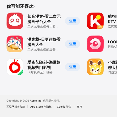
你可能还喜欢
知音漫客-看二次元
酷狗
查看
漫画平台大全
KTV
二次元漫画控每日看漫
酷狗
画神器
漫客栈-日更超好看
LO
查看
漫画大全
只做
二次元漫画控的追番阅
读器
爱奇艺随刻-海量短
小鹿
查看
视频热门影视
聊天
《昨夜将至》独播
与游戏
Copyright © 2026
Apple Inc.
保留所有权利。
互联网服务条款
App Store 与隐私
Cookie 警告
支持