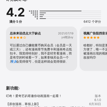
《成何体统》，《航海王》， 《逆天邪神》， 《间谍过家家》，《苍
兰诀》，《神澜奇域无双珠》，《神武天尊》，《名侦探柯南》，
4.2
《蜡笔小新》，《龙珠》，《境界触发者》，《灌篮高手》，《数码
宝贝》，《圣斗士星矢》等热门正版动画无广告随心看。

【超强新番，热门连载中】

满分 5 分
6412 个评分
《妖精的尾巴 百年任务》，《念无双》 等热门新番火爆连载中！

【动画&漫画 一起看】

总体来说优点大于缺点
视频广告阻挡音
2021/07/19
《逆天邪神》，《苍兰诀》，《神澜奇域无双珠》，《石少侠感觉好
yx栩泳xy
孤单》等热门IP，来叭嗒动画漫画一起看！一站畅享双重精彩！

可以通过自己赚能量币购买会员（会员是一天
啥都好，特别是
【品质国漫， 精彩原创 】

或三天），还有漫画章节免费卡和漫画奇点抵
方便了，唯一不
《我的分身是宇宙虫王》，《神的欲望游戏》，《江思先生》，《古
扣卡。我觉得特别好，我不是经常看漫画，而
被漫画出现的视
神游戏》，《勇者×女魔王》，《我在诡秘世界玩嗨了！》， 《重生
是有空的时候看一下，如果拿钱买会员一个
改改吗🥺
为怪兽什么鬼》，《打爆诸天》，《七国银河》，《天子传奇（重制
月，会觉得很亏，但是这样就会觉得很赚。但
更多
版）》，《男友半糖半盐》，《金吾神卫》，《郡主稳住，人设不能
有一点不足（不过还能接受）漫画数量（按新
崩！》等超人气漫画火爆连载中~

颖多来算，太多老套的了）没有很多，希望可
以引进更多的新颖漫画。
【自动续费黄金会员】

-- 黄金会员权益：享多端观影权益（手机、电脑、平板电脑、车载
端、智能家居），同时含海量内容抢先看、广告特权、帧绮映画4K画
新功能
质、杜比音效等豪华特权，以及其他增值权益。

-- 订阅周期：1个月（黄金会员连续包月产品），3个月(黄金会员连
叮咚！爱奇艺叭嗒邀你动画漫画一起看！

版本
续包季产品)，12个月（黄金会员连续包年产品）。

6.1.0
-- 订阅价格：以iAP申请信息为准，例如连续包月产品每月25元，连
【原创漫画，寒假上新】

6月30日
续包季产品每季68元，连续包年产品每年238元。
