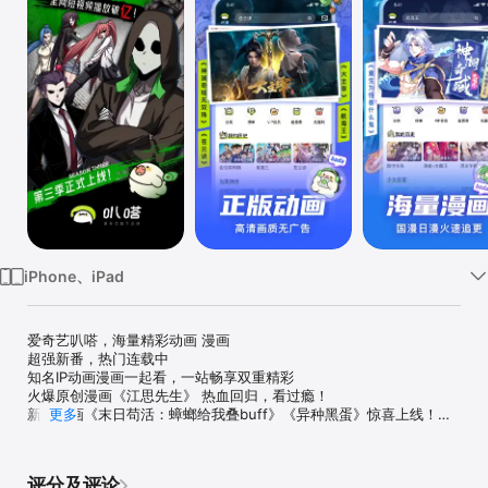
iPhone、iPad
爱奇艺叭嗒，海量精彩动画 漫画

超强新番，热门连载中

知名IP动画漫画一起看，一站畅享双重精彩

火爆原创漫画《江思先生》 热血回归，看过瘾！

新作漫画《末日苟活：蟑螂给我叠buff》《异种黑蛋》惊喜上线！

更多
精彩活动等你参与

【爱奇艺叭嗒，正版动画无广告】

评分及评论