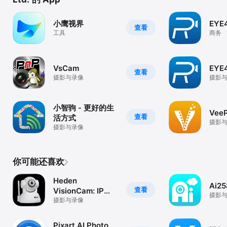
小鹰视界
EYE
查看
工具
商务
VsCam
EYE
查看
摄影与录像
摄影
小智驹 - 更好的生
VeeP
查看
活方式
摄影
摄影与录像
你可能还喜欢
Heden
Ai25
查看
VisionCam: IP
摄影
Camera
摄影与录像
Pixart AI Photo