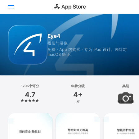
Today
Eye4
摄影与录像
游戏
免费 · App 内购买 · 专为 iPad 设计。未针对
macOS 验证。
App
搜索
平台
1705个评分
年龄分级
类别
iPhone
4.7
4+
iPad
岁
摄影与录像
Mac
Vision
Watch