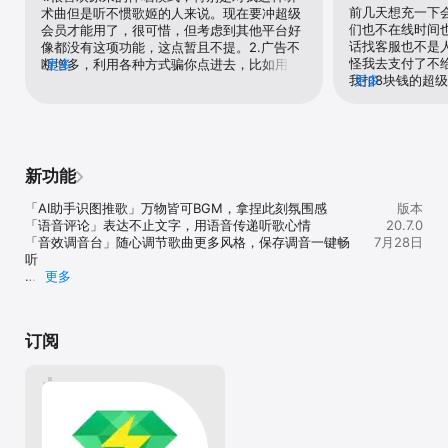
前几天想充一下
术曲但是听不惯歌姬的人来说。现在要冲超级
1.订阅服务：bubbleticket连续包月（1个月）

们也不在线时间也
会员才能用了，很可惜，但考虑到其他平台好
2.权益：BubbleTicket是豪华绿钻的活动会员名称，享受豪华绿钻会
话找客服也不是
像都没有这项功能，这点暂且不提。2.广告不
员权益，包括播放VIP歌曲，使用SQ无损音质。

怪我去支付了不
断增多，利用各种方式骗你点进去，比如用页
更多
3.订阅价格：首月价格28元，自动续费为5元/19元/20元/21元/22
我扣8块钱的超级
更多
面打开的延迟（虽然说现在已经熟悉到能精准
元/23元/24元/25元/26元/27元/28元/40元/56元/月；

绿钻，豪华绿钻
避开每个广告）3.很满意q音的推歌，总能让
4.自动续费：购买连续包月会员的帐号，会在每个月到期前24小时，
月不知道为什么
我发现一些符合自己口味的歌（包括超级冷门
自动在iTunes账户扣费并延长1个月会员有效期。

我解决这件事，
的）但最近点开发现雷达和日推都要vip才能听
5.关闭服务：如需取消订阅，请手动打开iOS的“设置” -->进入
的问题说后面加
vip全曲了😭。另外，希望官方能提高平台专
“iTunes Store 与 App Store”-->点击“Apple ID”，选择"查看Apple 
决呢，我就跟他
业性，普及音乐知识，至少把流派标明清楚
ID"，进入"账户设置"页面，点击“订阅”，选择豪华绿钻自动续费取消
新功能
谈论，退那个8
（吐槽一下经常能看到歌放错作者的情况）
订阅即可。如未在订阅期结束的至少24小时前关闭订阅，此订阅将会
告诉我不退，自
4.q音承载了我太多回忆，这是我最舍不得离
自动续订。

「AI助手识图推歌」万物皆可BGM，拿捏此刻氛围感

版本
差8块钱嘛这么
开的原因。以前的年度报告能给我带来不少感
6.服务协议（含绿钻豪华版自动订阅服务规则）：
「语音评论」表达不止文字，用语音传递听歌心情

20.7.0
好，你们这客服
动与惊喜，这两年都啥啊，有种满怀期待地吃
https://y.qq.com/jzt/service_terms/1e602e.html

「音效调音台」随心调节歌曲更多风格，保存调音一键畅
7月28日
投诉也不怕，发
了一大坨的失望5.特别喜欢HD版的页面设计，
7.隐私协议：
听

强改进的，解都
简洁大方，希望能把免费雷达和日推移植过来  
https://privacy.qq.com/document/priview/0b0dc16a0f004a35b
更多
去改善其他人的
第一遍打完不小心点掉了，所以这段话打了两
77b7fd48a0b125b

===往期更新====

了？真的是服了
遍呜呜呜……🥺  总之，希望q音能越做越好
8.EULA: https://www.apple.com/legal/internet-
「音质」杜比全景声音质升级，高保真沉浸，细节更清晰

解决办法也不给，
services/itunes/dev/stdeula/

「3D播放器」简约羽白·经典3D，炫彩梦幻播放器邀你体
给我扣的，还开
【豪华绿钻自动续费订阅说明】

订阅
验

我还是要投诉的
1.订阅服务：1个月豪华绿钻自动续费（1个月）、1季豪华绿钻自动续
「听书页」动态封面高燃片段，找书听书更沉浸

费（3个月）、1年豪华绿钻自动续费（12个月）

「歌词页」轻盈系列视觉焕新，灵动歌词质感升级
2.订阅价格：1个月豪华绿钻自动续费15元/月，1个月豪华绿钻自动续
费21元/月，1个月豪华绿钻自动续费26元/月，1个月豪华绿钻自动续
费28元/月，1个月豪华绿钻自动续费29元/月，1个月豪华绿钻自动续
费30元/月，1个月豪华绿钻自动续费35元/月，1季豪华绿钻自动续费