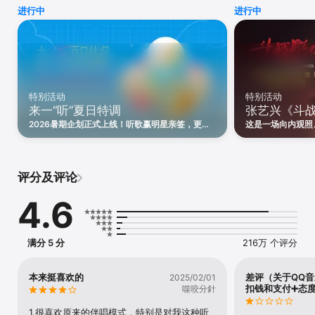
种搜索方式均支持

进行中
进行中
------------------------------------------------------------------
-------------

主要功能：

【海量音乐】过亿正版无损品质曲库，你想听的都在这里

【全新发现】精选推荐音乐杂志和专栏，寻回最初遇见音乐的喜悦

【视频】多品质MV播放/下载，精彩短视频，音乐不仅是听见

【个性电台】量身推荐符合你口味的歌曲

特别活动
特别活动
【评论】一纸乐评，解读音乐灵魂。一席热评，交换音乐故事

来一“听”夏日特调
张艺兴《斗
【扫一扫】扫二维码、扫图识专辑，除了音乐扫出更多精彩

【专业音效】SuperSound专业的特色音效，智能识别场景音效，适
2026暑期企划正式上线！听歌赢明星亲签，更有
这是一场向内观照
配百款耳机

精美勋章，贴纸等你来解锁！
处，他终于不再试
【歌词海报】当歌词遇上图片，放肆分享你的心情吧

刻，他没有成佛，
【那年今日】记录听歌回忆，重温那时的音乐心情

【跑步电台】歌曲匹配步频，好友PK助跑，让跑步不再孤单

评分及评论
【明星直播】观看偶像、音乐人新鲜的直播内容

【百变播放器】玩转播放页，一大波复古拟物播放页美翻你

4.6
【歌手写真】高清大图轮播离爱豆更近，开放投稿安利你的爱豆

【翻译歌词】数十万首热门英日韩泰歌曲支持中文翻译

【听歌识曲】精准识别、歌词同步显示、立即下载

【车载互联】支持宝马、福特等车型的车载应用

满分 5 分
216万 个评分
【免流量服务】2/3/4G下音乐任性畅听下载

------------------------------------------------------------------
本来挺喜欢的
差评（关于QQ
2025/02/01
扣钱和支付➕态
--

噬咬分針
----------

1.很喜欢原来的伴唱模式，特别是对我这种听
【bubbleticket自动续费订阅说明】
