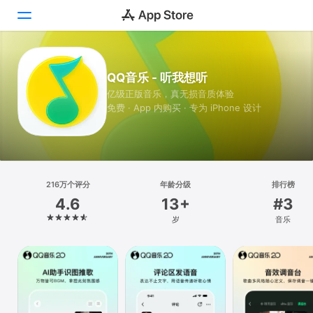
Today
QQ音乐 - 听我想听
亿级正版音乐，真无损音质体验
游戏
免费 · App 内购买 · 专为 iPhone 设计
App
搜索
平台
216万个评分
年龄分级
排行榜
4.6
13+
#3
iPhone
岁
音乐
iPad
Mac
Vision
Watch