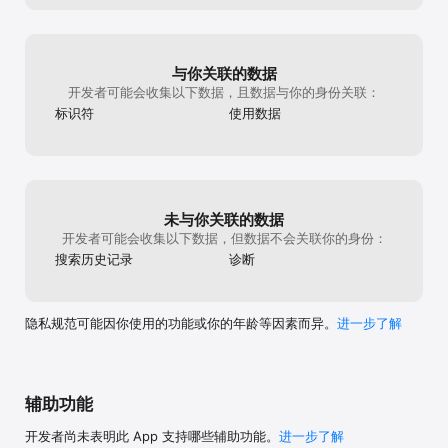
App Store”-->点击“Apple ID”，选择"查看Apple ID"，进入"账户设
置"页面，点击“订阅”，选择QQ音乐超级会员取消订阅

取消订阅即可。如未在订阅期结束的至少24小时前关闭订阅，此订阅
将会自动续订。

6. 服务协议（含超级会员自动订阅服务规则）：
与你关联的数据
https://y.qq.com/jzt/service_terms/1e602e.html

开发者可能会收集以下数据，且数据与你的身份关联：
7. 隐私协议：
标识符
使用数据
https://privacy.qq.com/document/priview/0b0dc16a0f004a35b
77b7fd48a0b125b

【听书会员自动订阅说明】

1. 服务名称：听书会员自动订阅

2. 订阅周期：1个月

未与你关联的数据
3. 价格：6元/月

开发者可能会收集以下数据，但数据不会关联你的身份：
4. 购买连续包月会员的帐号，会在每个月到期前24小时，自动在
iTunes账户扣费并延长1个月会员有效期。

搜索历史记录
诊断
5. 如需取消订阅，请手动打开iOS的“设置” -->进入“iTunes Store 与 
App Store”-->点击“Apple ID”，选择"查看Apple ID"，进入"账户设
置"页面，点击“订阅”，选择QQ音乐听书会员 取消订阅即可。如未在
隐私规范可能因你使用的功能或你的年龄等因素而异。
进一步了解
订阅期结束的至少24小时前关闭订阅，此订阅将会自动续订。

6. 服务协议（含听书会员自动订阅服务规则）：
https://y.qq.com/i/serv_terms_new.html#auto-renew

7. 隐私协议：https://y.qq.com/m/client/intro/privacy.html

辅助功能
【自动续费订阅说明】

1.订阅服务：情侣会员连续包月（1个月）、1个月会员（1个月）

开发者尚未表明此 App 支持哪些辅助功能。
进一步了解
2. 订阅价格：情侣会员连续包月（1个月）自动续费为39元/月、1个