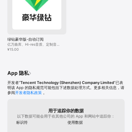
45元/月，1年豪华绿钻自动续费158元/月

3. 自动续费：购买连续包月会员的帐号，会在每个月到期前24小时，
自动在iTunes账户扣费并延长1个月会员有效期。

4. 关闭服务：如需取消订阅，请手动打开iOS的“设置” -->进入
“iTunes Store 与 App Store”-->点击“Apple ID”，选择"查看Apple 
ID"，进入"账户设置"页面，点击“订阅”，选择豪华绿钻自动续费取消
订阅即可。如未在订阅期结束的至少24小时前关闭订阅，此订阅将会
自动续订。

绿钻豪华版-自动订阅
5. 服务协议（含绿钻豪华版自动订阅服务规则）：
亿万曲库、Hi-res音质、定制音
https://y.qq.com/jzt/service_terms/1e602e.html

效、明星装扮等23+项专属权益
¥15.00
6.隐私协议：
https://privacy.qq.com/document/priview/0b0dc16a0f004a35b
77b7fd48a0b125b

7.EULA: https://www.apple.com/legal/internet-
services/itunes/dev/stdeula/

App 隐私
【超级会员自动订阅说明】

开发者“
Tencent Technology (Shenzhen) Company Limited
”已表
1. 服务名称：QQ音乐超级会员自动订阅

明该 App 的隐私规范可能包括下述数据处理方式。更多相关信息，请
2. 订阅周期：超级会员连续包月、超级会员连续包季、超级会员连续
参阅
开发者隐私政策
。
包年

3. 价格：超级会员连续包月20元/月、超级会员连续包月30元/46
元/63元/80元/95元/108元/月、超级会员连续包季68元/季、超级会
用于追踪你的数据
员连续包年248元/348元/年

以下数据可能会用于在其他公司的 App 和网站中追踪你：
4. 购买连续包月会员的帐号，会在每个月到期前24小时，自动在
标识符
使用数据
iTunes账户扣费并延长1个月会员有效期。

5. 如需取消订阅，请手动打开iOS的“设置” -->进入“iTunes Store 与 