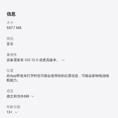
月会员连续包月（1个月）自动续费为5元/20元/月

3. 自动续费：购买连续包月会员的帐号，会在每个月到期前24小时，
自动在iTunes账户扣费并延长1个月会员有效期。

信息
4. 关闭服务：如需取消订阅，请手动打开iOS的“设置” -->进入
“iTunes Store 与 App Store”-->点击“Apple ID”，选择"查看Apple 
大小
ID"，进入"账户设置"页面，点击“订阅”，选择豪华绿钻自动续费取消
597.7 MB
订阅即可。如未在订阅期结束的至少24小时前关闭订阅，此订阅将会
自动续订。

类别
5. 服务协议（含绿钻豪华版自动订阅服务规则）：
https://y.qq.com/jzt/service_terms/1e602e.html

音乐
6. 隐私协议：
https://privacy.qq.com/document/priview/0b0dc16a0f004a35b
兼容性
77b7fd48a0b125b

设备需装有 iOS 12.0 或更高版本。
位置
· 订购QQ音乐绿钻服务可以通过iTunes账户直接付费

· 订购生效后，无法退款

此App即使未打开时也可能会使用你的位置信息，可能会影响电池续
· 服务协议：https://y.qq.com/i/serv_terms_new.html

航能力。
· 隐私协议：https://y.qq.com/m/client/intro/privacy.html

· EULA: https://www.apple.com/legal/internet-
语言
services/itunes/dev/stdeula/

德文和另外6种
------------------------------------------------------------------
-------------

有任何问题，请通过以下方式联系我们，让我们解决！

年龄分级
官方微博：https://weibo.com/tencentqqmusic

13+
QQMusic 官方Q群：55209235