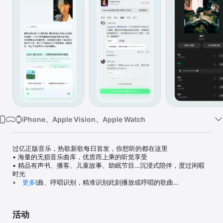
iPhone、Apple Vision、Apple Watch
过亿正版音乐，热歌新歌每日首发，你想听的都在这里

• 海量的无损音乐曲库，优质而上乘的听觉享受

• 精品有声书、播客、儿童故事、助眠节目…沉浸式陪伴，度过闲暇
时光

• 听歌识曲、哼唱识别，精准识别此刻播放或哼唱的歌曲

更多
• 翻译歌词，支持数十万首热门英日韩泰歌曲的汉译音译

• 个性化推荐，全站依你的口味定制专属音乐内容

• 车载互联，支持宝马、福特等车型的车载应用

活动
• 强大的搜索，歌手、专辑、歌单、MV、类型、歌词、拼音、语音多