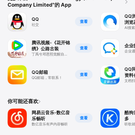
Company Limited"的 App
QQ
QQ
查看
浏览
社交
AI搜
读工
腾讯视频-《花开锦
企业
查看
绣》公路古装
企业
丁禹兮邓恩熙觉醒自救
逆风翻盘
QQ
QQ邮箱
查看
资料
QQ邮箱，常联系！
恢复
文档
截防
你可能还喜欢
网易云音乐-数亿音
酷狗
查看
乐畅听
多
数亿音乐有声内容畅听
听歌
质正