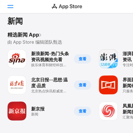
新闻
Today
精选新闻 App
游戏
由 App Store 编辑团队甄选
新浪新闻-热门头条
澎湃
App
查看
资讯视频抢先看
资讯
娱乐体育和财经科技快
专注
搜索
报
资讯
平台
北京日报--思想·温
界面
查看
度·品质
新闻
iPhone
北京热点快讯权威发布
只服
iPad
平台
群
Mac
凤凰
新京报
查看
新闻
新闻
Vision
汇聚
Watch