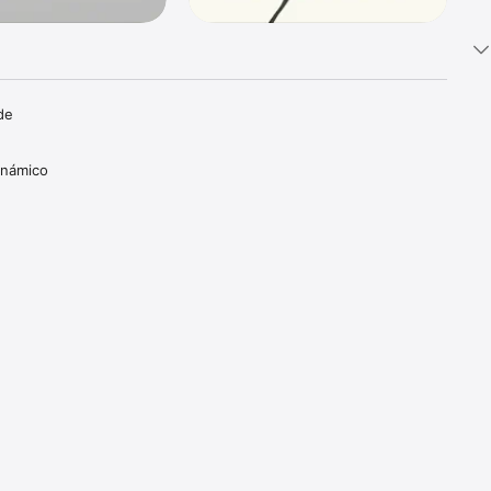
e 
námico 
 
 sin 
ment usan 