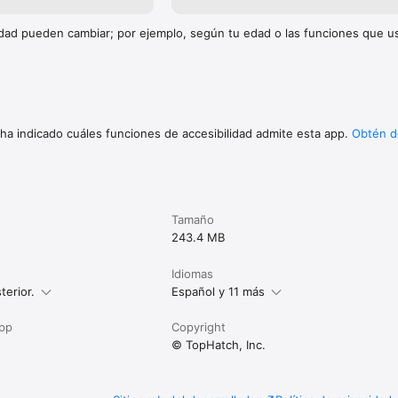
con la calidad y actualizamos con frecuencia en base a tus comentarios
. Chatea con nosotros a través de Ask Us Anything, envíanos un email a
m o búscanos con @ConceptsApp.

cidad pueden cambiar; por ejemplo, según tu edad o las funciones que 
trada de Too Corporation. Muchas gracias a Lasse Pekkala y Osama Elfar 
 ha indicado cuáles funciones de accesibilidad admite esta app.
Obtén d
Tamaño
243.4 MB
Idiomas
terior.
Español y 11 más
app
Copyright
© TopHatch, Inc.