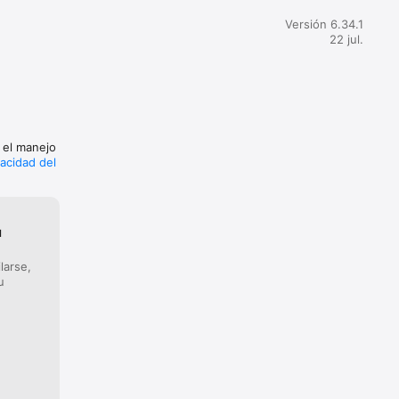
Versión 6.34.1
22 jul.
r el manejo
vacidad del
guías de 
XF.

u
 de la 
larse,
u
ele 24 
n de tu 
os en tu 