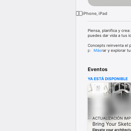
iPhone, iPad
Piensa, planifica y cre
puedes dar vida a tus id
Concepts reinventa el p
para iterar y explorar 
Más
Con nuestro lienzo infin
• Esbozar planes e idea
Eventos
• Hacer notas, garabat
• Dibujar guiones gráfi
YA ESTÁ DISPONIBLE
Concepts está basado en
herramientas Nudge, Sli
volver a dibujarlo. Opti
Los creadores de Disney
Concepts para desarrolla
ACTUALIZACIÓN IM
Concepts incluye:

Bring Your Sketc
• Un lienzo infinito con
Elevate your architec