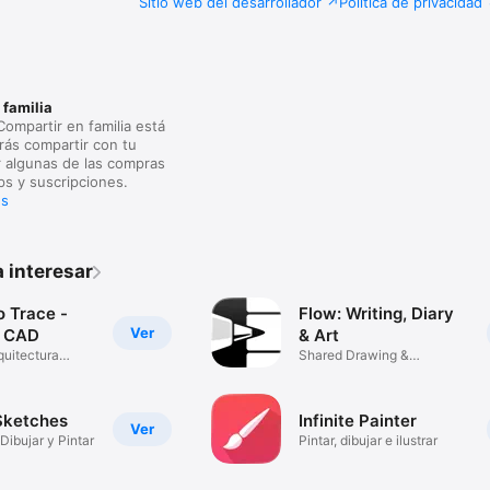
Sitio web del desarrollador
Política de privacidad
 familia
 Compartir en familia está
rás compartir con tu
r algunas de las compras
ps y suscripciones.
es
 interesar
o Trace -
Flow: Writing, Diary
Ver
o CAD
& Art
quitectura
Shared Drawing &
Collaboration
Sketches
Infinite Painter
Ver
 Dibujar y Pintar
Pintar, dibujar e ilustrar