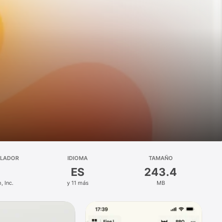
LLADOR
IDIOMA
TAMAÑO
ES
243.4
, Inc.
y 11 más
MB