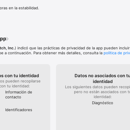
oras en la estabilidad.
s de pinceles y objetos, funciones y servicios

ing para una colaboración fluida

das las plataformas

app
TIS DURANTE 7 DÍAS

ch, Inc.
) indicó que las prácticas de privacidad de la app pueden inclui
e a continuación. Para obtener más detalles, consulta la
política de pri
life y desbloquea herramientas de selección y edición, capas infinitas, 
nalizados, cuadrículas personalizadas y exportaciones a PNG/PSD/SVG/D
vanzadas a medida que las necesites

ma en la que compras

s con tu identidad
Datos no asociados con t


tos pueden recopilarse
identidad
ipción mensual y anual se cargarán a tu cuenta de iTunes en el momento
con tu identidad:
Los siguientes datos pueden recopi
pero no están asociados con t
Información de
utomáticamente al final del periodo de facturación a menos que se canc
identidad:
contacto
ice el periodo de facturación.

Diagnóstico
lizar cambios en tu suscripción en cualquier momento en la configuració
Identificado­res
das de cualquier periodo de prueba gratuito se perderán si realizas cambi