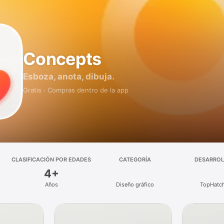
Concepts
Esboza, anota, dibuja.
Gratis · Compras dentro de la app
CLASIFICACIÓN POR EDADES
CATEGORÍA
DESARRO
4+
Años
Diseño gráfico
TopHatch