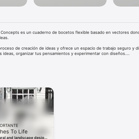
a: Concepts es un cuaderno de bocetos flexible basado en vectores dond
eas.

roceso de creación de ideas y ofrece un espacio de trabajo seguro y di
tus ideas, organizar tus pensamientos y experimentar con diseños.

ito, podrás:

s

os y mapas mentales

cos, bocetos de productos y diseños

 vectores, por lo que cada trazo es editable y escalable. Con nuestras
ce y Select, puedes cambiar fácilmente cualquier elemento de tu boceto
mizado para los últimos dispositivos y el Apple Pencil.

, Playstation, Philips, HP, Apple, Google, Unity e Illumination Entertain
r y realizar ideas extraordinarias. ¡Únete a nosotros!

PORTANTE
hes To Life
 diferentes tipos de papel y cuadrículas

tural and landscape designs