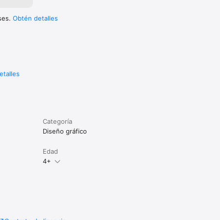
. Tu 
 
uses.
Obtén detalles
por la 
etalles
Categoría
Diseño gráfico
Edad
4+