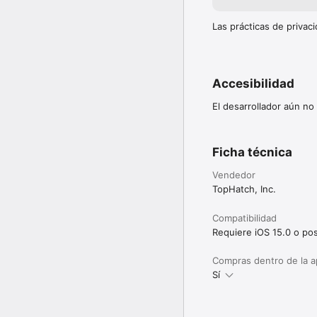
Estamos comprometidos 
experiencia nos importa
concepts@tophatch.co
Las prácticas de priva
COPIC es la marca regis
portada.
Accesibilidad
El desarrollador aún no
Ficha técnica
Vendedor
TopHatch, Inc.
Compatibilidad
Requiere iOS 15.0 o pos
Compras dentro de la 
Sí