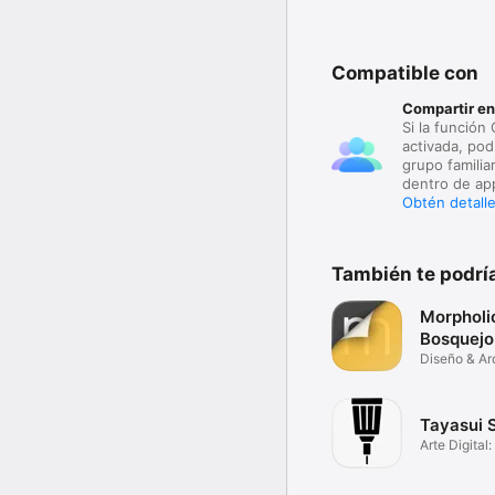
Compatible con
Compartir en
Si la función
activada, pod
grupo familia
dentro de ap
Obtén detall
También te podría
Morpholi
Bosquej
Diseño & Ar
Dibujo
Tayasui 
Arte Digital: