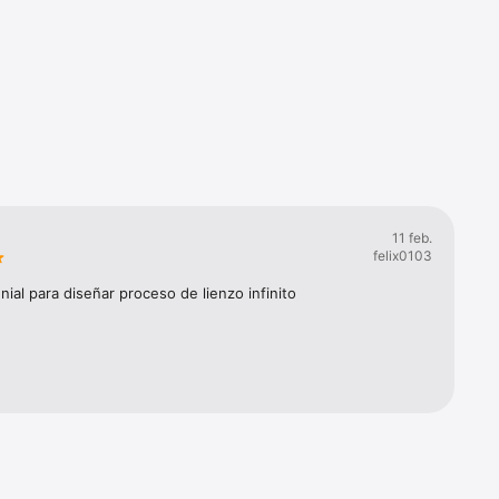
los tuyos 
l color, 
a

11 feb.
felix0103
uipo y 
ial para diseñar proceso de lienzo infinito
n AirPlay 