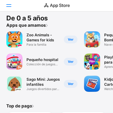
NUESTROS FAVORITOS
De 0 a 5 años
Sago Mini: Juegos infantiles
Hoy
Apps que amamos
Todo Sago en una sola app
Zoo Animals -
Pequ
Juegos
Ver
Games for kids
Bom
Para la familia
Nave 
Apps
Subma
Arcade
Play
Pequeño hospital
Ver
para
Colección de juegos
Aprend
Buscar
para niños
dibujo
Plataforma
Sago Mini: Juegos
Kidj
iPhone
Ver
infantiles
Cart
Juegos divertidos para
Watch
iPad
niños.
Tube 
Mac
Top de pago
Watch