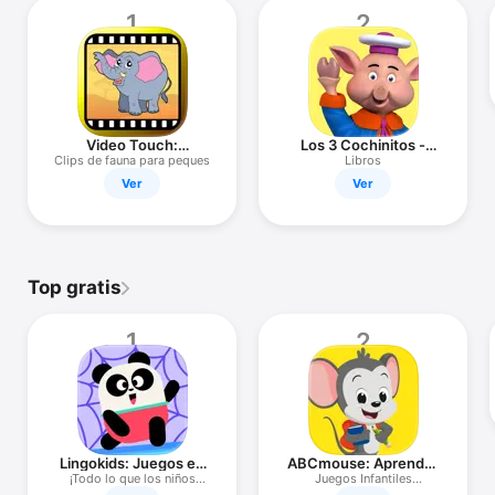
TV
1
2
Video Touch:
Los 3 Cochinitos -
Animales Salvajes
Libro y Juegos
Clips de fauna para peques
Libros
Ver
Ver
Top gratis
1
2
Lingokids: Juegos en
ABCmouse: Aprender
Inglés
en Inglés
¡Todo lo que los niños
Juegos Infantiles
aman!
Educativos