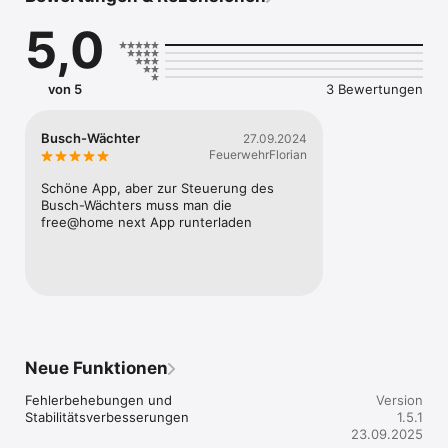
-	Umschalten der Funktionsansichten: Installateur / 
5,0
Benutzer

-	Direktes Schalten / Dimmen der angeschlossenen 
Leuchte

-	Energie Monitor (Energiekostenanzeige)

von 5
3 Bewertungen
-	Aktivierung von Anwesenheitssimulation / 
Grundbeleuchtung und Nachtlicht

-	Aktivierung von Dauerlicht (4 Std.) oder Licht AUS (für 4 
Busch-Wächter
27.09.2024
Std.)

FeuerwehrFlorian
-	Gerätenamen und Geräteparameter einstellen 

-	Freigaben für den Benutzer einstellen 

Schöne App, aber zur Steuerung des 
-	Empfindlichkeit der einzelnen Sensoren einstellen 

Busch-Wächters muss man die 
-	Gerätedaten und -profile offline verwalten und Daten 
free@home next App runterladen
sichern / synchronisieren
Neue Funktionen
Fehlerbehebungen und 
Version
Stabilitätsverbesserungen
1.5.1
23.09.2025