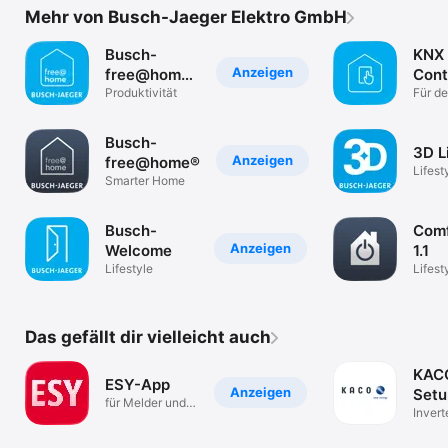
Mehr von Busch-Jaeger Elektro GmbH
Busch-
KNX
Anzeigen
free@home®
Cont
Next
Produktivität
Für d
APP-C
Serve
Busch-
3D L
Anzeigen
free@home®
Lifest
Smarter Home
Busch-
Comf
Anzeigen
Welcome
1.1
Lifestyle
Lifest
Das gefällt dir vielleicht auch
KAC
ESY-App
Anzeigen
Setu
für Melder und
Invert
Steuerungen
commi
app