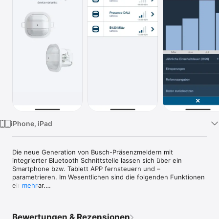
Watch
TV
iPhone, iPad
Die neue Generation von Busch-Präsenzmeldern mit 
integrierter Bluetooth Schnittstelle lassen sich über ein 
Smartphone bzw. Tablett APP fernsteuern und –
parametrieren. Im Wesentlichen sind die folgenden Funktionen 
einstellbar.

mehr
-	Auswahl des zu steuernden / einzustellenden 
Präsenzmelders über die Geräteübersicht mit 
Bewertungen & Rezensionen
Feldstärkeanzeige und Schnellidentifikationstaste
