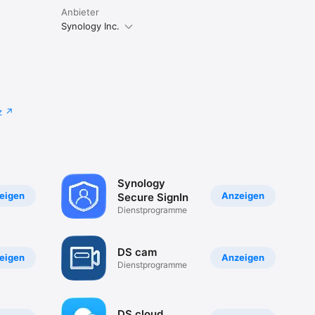
Anbieter
Synology Inc.
z
Synology
eigen
Anzeigen
Secure SignIn
Dienst­programme
DS cam
eigen
Anzeigen
Dienst­programme
DS cloud