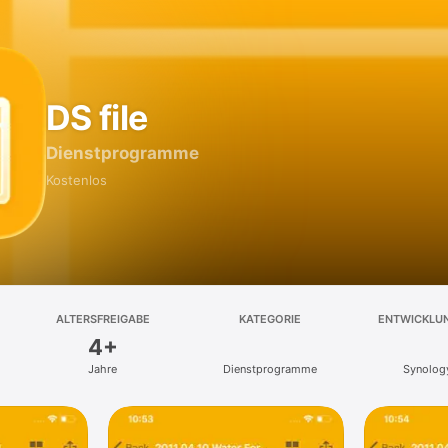
DS file
Dienst­programme
Kostenlos
ALTERSFREIGABE
KATEGORIE
ENTWICKLU
4+
Jahre
Dienst­programme
Synology