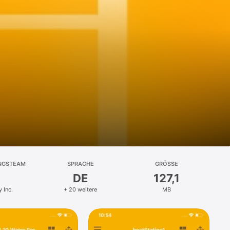
NGSTEAM
SPRACHE
GRÖSSE
DE
127,1
 Inc.
+ 20 weitere
MB