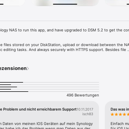
ogy NAS to run this app, and have upgraded to DSM 5.2 to get the com
age files stored on your DiskStation, upload or download between the NA
sic editing tasks. And always securely with HTTPS support. Besides file 
also a useful tool to do anything from browsing pictures, watching video
ezensionen
496 Bewertungen
e Problem und nicht erreichbarem Support
Das was in
10.11.2017
isch83
m Daten von meinen IOS Geräten auf mein Synology 
Einfach m
er habe ich das Problem wenn man Daten aus der 
für iOS U