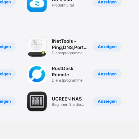
eigen
Anzeigen
Produktivität
iNetTools -
eigen
Anzeigen
Ping,DNS,Port
Scan
Dienst­programme
RustDesk
eigen
Anzeigen
Remote
Desktop
Dienst­programme
UGREEN NAS
eigen
Anzeigen
Beginnen Sie die
Speicherreise