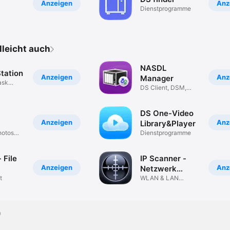
Anzeigen
Anz
Dienst­programme
elleicht auch
NASDL
tation
Anzeigen
Anz
Manager
ask
DS Client, DSM,
DSGet
NAS Info
DS One-Video
Anzeigen
Anz
Library&Player
hotos
Dienst­programme
 File
IP Scanner -
Anzeigen
Anz
Netzwerk
t
Scanner
WLAN & LAN
Geräte-Finder
)