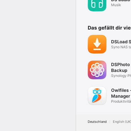
Musik
Das gefällt dir vi
DSLoad S
Syno NAS t
manager - 
DSPhoto
Backup
Synology P
Backup
Owlfiles -
Manager
Produktivitä
Deutschland
English (UK