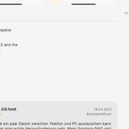
plete 
S and the 
s or 
 iOS fehlt
18.04.2021
BaumannMusic
al ein paar Datein zwischen Telefon und PC austauschen kann 
ser eine echte Herausforderung sein. Mein Synology NAS und 