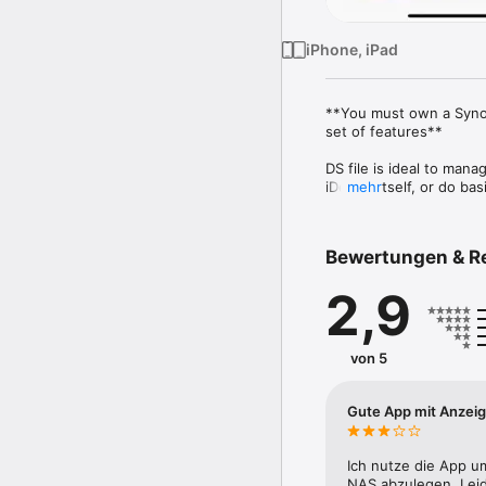
iPhone, iPad
**You must own a Synol
set of features**

DS file is ideal to man
iDevice itself, or do ba
mehr
management, DS file is 
Bewertungen & R
2,9
von 5
Gute App mit Anzeig
Ich nutze die App u
NAS abzulegen. Leid