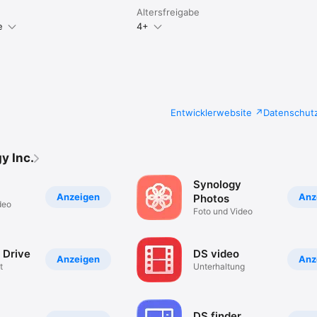
Altersfreigabe
e
4+
Entwicklerwebsite
Datenschut
y Inc.
Synology
Anzeigen
Anz
Photos
deo
Foto und Video
 Drive
DS video
Anzeigen
Anz
t
Unterhaltung
DS finder