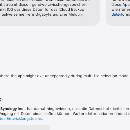
ät streamt diese irgendwo zwischengespeichert 
diese App
kt IOS das diese Daten für das ICloud Backup 
wie iTune
t teilweise mehrere Gigabyte an. Eine Meldung an 
Dateiform
mehr
 ist leider nicht möglich da das Kontaktformular 
läuft einf
sondern nur NAS-Systeme und Router usw.
here the app might exit unexpectedly during multi-file selection mode.
z
,
Synology Inc.
, hat darauf hingewiesen, dass die Datenschutz­richtlinie
gang mit Daten einschließen können. Weitere Informationen findest d
 des Entwicklungsteams
.