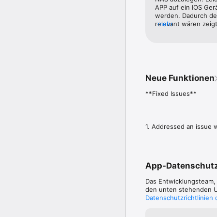
APP auf ein IOS Ger
werden. Dadurch den
relevant wären zeig
mehr
den Synology Support
keine Appˋs kennt 
Neue Funktionen
**Fixed Issues**

1. Addressed an issue w
App-Datenschut
Das Entwicklungsteam
den unten stehenden Um
Datenschutzrichtlinien