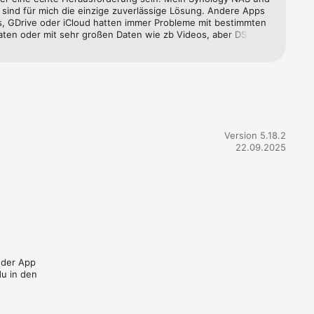
 sind für mich die einzige zuverlässige Lösung. Andere Apps 
s, GDrive oder iCloud hatten immer Probleme mit bestimmten 
aten oder mit sehr großen Daten wie zb Videos, aber DS File 
ach und tut was es soll.
Version 5.18.2
22.09.2025
n der App
u in den