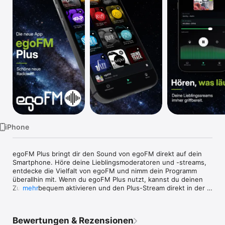
Watch
TV
iPhone
egoFM Plus bringt dir den Sound von egoFM direkt auf dein 
Smartphone. Höre deine Lieblingsmoderatoren und -streams, 
entdecke die Vielfalt von egoFM und nimm dein Programm 
überallhin mit. Wenn du egoFM Plus nutzt, kannst du deinen 
Zugang bequem aktivieren und den Plus-Stream direkt in der 
mehr
App genießen – ganz ohne Werbung. Zu Hause verbindet sich 
die App außerdem mit kompatiblen Sonos- und HEOS-
Lautsprechern, damit egoFM nicht nur auf deinem Handy, 
Bewertungen & Rezensionen
sondern auch im ganzen Haus klingt. Einfach starten, 