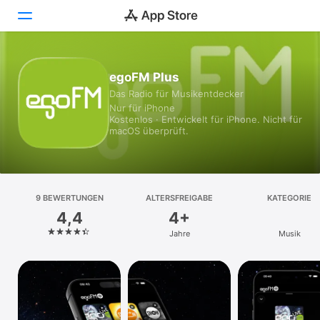
Heute
egoFM Plus
Das Radio für Musikentdecker
Spiele
Nur für iPhone
Kostenlos · Entwickelt für iPhone. Nicht für
Apps
macOS überprüft.
Arcade
Suchen
9 BEWERTUNGEN
ALTERSFREIGABE
KATEGORIE
4,4
4+
Plattform
Jahre
Musik
iPhone
iPad
Mac
Vision