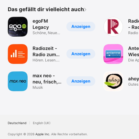
Das gefällt dir vielleicht auch
egoFM
Radi
Anzeigen
Legacy
- Rad
Schöne, Neue
alle
Radio
Radiowelt
Podca
Handg
Radiozeit -
Ant
Anzeigen
Radio zum
Wie
Mitlesen
Hören. Lesen.
Die Ap
Verstehen.
Anten
Wiesb
max neo -
ahoy
Anzeigen
neu, frisch,
Gutes 
anders!
Musik
Gute 
Deutschland
English (UK)
Copyright © 2026
Apple Inc.
Alle Rechte vorbehalten.