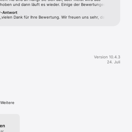
ehoben und dann läuft es wieder. Einige der Bewertungen 
ichen 
icht ganz nachvollziehen, aber es gibt immer Leute, die sich 
r-Antwort
 beschweren 🤷🏻‍♀️
vielen Dank für Ihre Bewertung. Wir freuen uns sehr, dass 
p, um 
eden sind mit unserer Service-App und wünschen Ihnen 
 viel Freude damit.Bei Rückfragen oder Problemen mit der App 
 Sie uns unter 0800 0 213 213. Viele Grüße, Ihre HEK
Version 10.4.3
24. Juli
mobil 
chen 
 Weitere
derzeit 
ten
ar