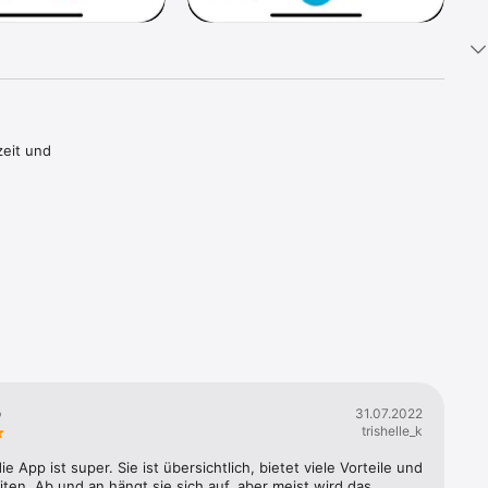
eit und 
arthealth 
 Version 
und 
ngebote)

p
31.07.2022
trishelle_k
ie App ist super. Sie ist übersichtlich, bietet viele Vorteile und 
ten. Ab und an hängt sie sich auf, aber meist wird das 