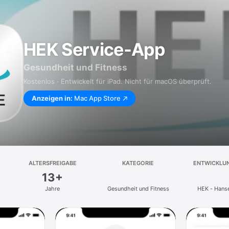
HEK Service-App
Gesundheit und Fitness
Kostenlos · Entwickelt für iPad. Nicht für macOS überprüft.
Anzeigen in:
Mac App Store
ALTERSFREIGABE
KATEGORIE
ENTWICKLU
13+
Jahre
Gesundheit und Fitness
HEK - Hans
Kranken