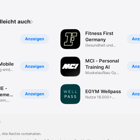
elleicht auch
Fitness First
Anzeigen
Anz
Germany
Gesundheit und
kasse
Fitness
MCI - Personal
Mobile
Anzeigen
Anz
Training AI
g wird
Muskelaufbau Gym
s
Zuhause
E -
EGYM Wellpass
Anzeigen
Anz
lement
Nutze 16.000+
ein,
Sportpartner
ion
)
.
Alle Rechte vorbehalten.