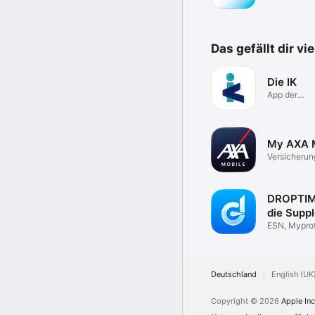
Das gefällt dir vi
Die IK
App der
Innovations
My AXA 
Versicherun
zum Erlebni
DROPTIM
die Supp
App
ESN, Myprot
More Nutrit
Deutschland
English (UK
Copyright © 2026
Apple Inc