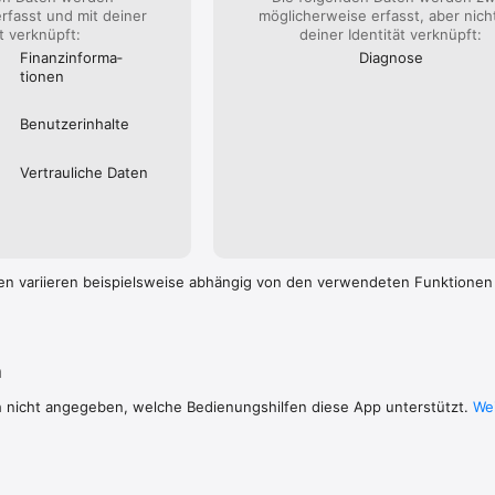
es möchten wir den Service für Sie stetig erweitern und neue Anwend
rfasst und mit deiner
möglicherweise erfasst, aber nich
und Anregungen nehmen Sie jederzeit gern Kontakt zu uns auf kontakt@
ät verknüpft:
deiner Identität verknüpft:
Finanz­informa­
Diagnose
l Spaß mit unserem mobilen Servicecenter.
tionen
Benutzer­inhalte
Vertrauliche Daten
en variieren beispielsweise abhängig von den verwendeten Funktionen
n
h nicht angegeben, welche Bedienungshilfen diese App unterstützt.
Wei