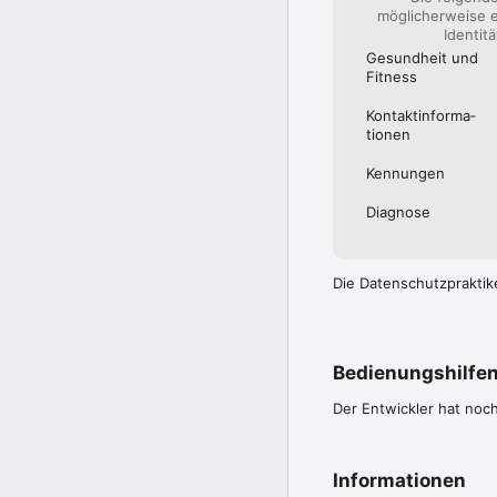
Mit regelmäßigen Updat
möglicherweise e
einführen. Bei Fragen 
Identit
Gesundheit und
Wir wünschen Ihnen vie
Fitness
Kontakt­informa­
tionen
Kennungen
Diagnose
Die Datenschutzpraktik
Bedienungshilfe
Der Entwickler hat noc
Informationen