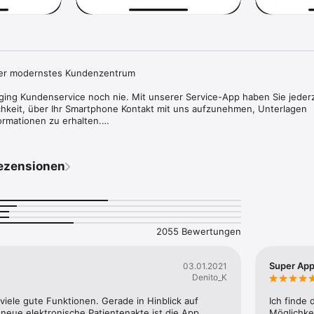
er modernstes Kundenzentrum

ging Kundenservice noch nie. Mit unserer Service-App haben Sie jederz
chkeit, über Ihr Smartphone Kontakt mit uns aufzunehmen, Unterlagen 
rmationen zu erhalten.

eten wir Ihnen in den Versionen basic und smart an. Mit dem Add-on sm
n smart zusätzlich Zugriff auf Ihre persönlichen Gesundheitsdaten. Jede
ezensionen
lt höchste Sicherheitsstandards.

unser Serviceangebot digital nutzen, diese Version bietet Ihnen schnell 
n Funktionen:

hochladen und senden

2055 Bewertungen
d online Fragebögen beantworten

ngen anfordern

e (Gesundheits-Hotline, Arzt-Lotse, Arzt-Terminservice und weitere A
Super Ap
03.01.2021
 E-Mail, Rückrufservice, Text- und Videochat

Denito_K
nen Blick

eübersicht 

 viele gute Funktionen. Gerade in Hinblick auf 
Ich finde d
neue elektronische Patientenakte ist die App 
Möglichkei