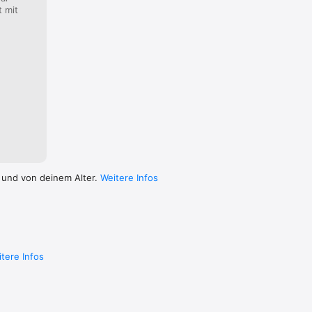
ungen 
t mit
hek.de.

 und von deinem Alter.
Weitere Infos
tere Infos