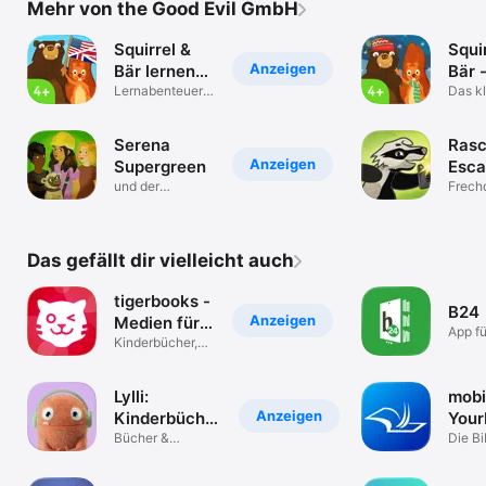
Mehr von the Good Evil GmbH
Squirrel &
Squi
Anzeigen
Bär lernen
Bär 
Englisch
Lernabenteuer
Wint
Das k
mit
Winte
Eichhörnchen
Serena
Rasc
Anzeigen
Supergreen
Esca
und der
Frech
abgebrochene
Reise
Flügel
Das gefällt dir vielleicht auch
tigerbooks -
B24
Anzeigen
Medien für
App fü
Kinder
Kinderbücher,
Biblio
Musik und Filme
und L
Lylli:
mob
Anzeigen
Kinderbücher
Your
Hörbücher
Bücher &
Die Bi
Hörspaß für
für u
Kinder