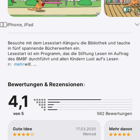
Watch
TV
iPhone, iPad
Besuche mit dem Lesestart-Känguru die Bibliothek und tauche 
in fünf spannende Bücherwelten ein.

Lesestart ist ein Programm, das die Stiftung Lesen im Auftrag 
des BMBF durchführt und allen Kindern Lust auf's Lesen 
machen will. 

mehr
* * *

Bewertungen & Rezensionen
Das kleine Känguru will neue Bücher in der Bibliothek 
4,1
ausleihen, doch ein Wirbelsturm bringt Chaos in seine 
Lieblingsbücher. Tauche mit dem Känguru in fünf 
verschiedene Lesestart-Geschichten ein und hilf ihm wieder 
Ordnung zu schaffen. Lese selbst, lass dir vorlesen, spiele die 
von 5
562 Bewertungen
Geschichten nach -  allein oder gemeinsam mit deinen Eltern 
oder Geschwistern. 

Gute Idee
Mehr davon
17.03.2020
* * *

Wenrod