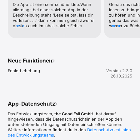
Diese App bietet euch:

Die App ist eine sehr schöne Idee.Wenn 
Genau das richt
-  Interaktiven Spiel- und Lesespaß zu Deutschlands größtem 
allerdings bei einer solchen App in der 
lesen zu bringe
frühkindlichen Leseförderungsprogramm "Lesestart - Drei 
Beschreibung steht "Lese selbst, lass dir 
zu hören und int
Meilensteine für das Lesen"

vorlesen, ..." dann kommen gleich Zweifel 
genau das was K
- 5 spannende Geschichten zum Mitspielen

ob sich auch im Inhalt solche Fehler 
mehr
wieder zu Büch
mehr
- Leseoptionen: "Alleine Lesen" und "Gemeinsam Lesen"

finden.Es heißt immer noch "Lies selbst".
und bitte MEH
- Mitlesefunktion, die ein- oder ausgeschaltet werden kann

- Sprechblasen, die ein- oder ausgeblendet werden können

- 20 Mini-Spiele innerhalb der Geschichten

- 5 Jump & Run-Geschicklichkeitsspiele 

- liebevoll animierte Figuren

Neue Funktionen
- effektvolle Szenen mit zahlreichen Point & Touch-Funktionen

- spielerischen Erwerb von Lesekompetenz

Fehlerbehebung
Version 2.3.0
- einen Elternbereich

26.10.2025
* * *

Die Lesestart-App ergänzt die Lesestart-Themenwelt und 
App-Datenschutz
macht das Selberlesen für junge Kinder zum Vergnügen. Das 
Leseerlebnis wird angereichert durch zahlreiche Minispiele 
Das Entwicklungsteam,
the Good Evil GmbH
, hat darauf
und Figuren, mit denen die Geschichten nachgespielt werden 
hingewiesen, dass die Datenschutz­richtlinien der App den
können. Auch Eltern finden in der App viele Möglichkeiten 
unten stehenden Umgang mit Daten einschließen können.
zum Vorlesen und Mitspielen. 

Weitere Informationen findest du in den
Datenschutzrichtlinien
des Entwicklungsteams
.
"Lesestart - Drei Meilensteine für das Lesen" ist ein 