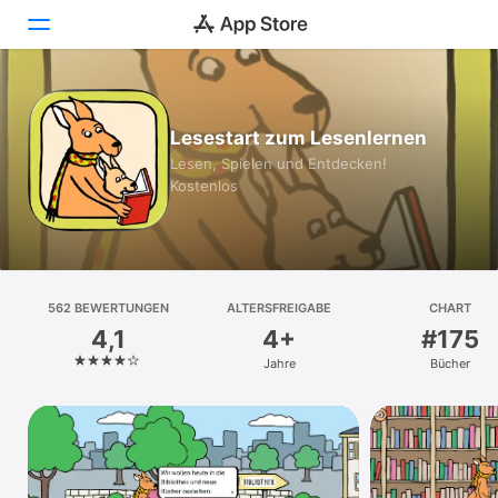
Heute
Lesestart zum Lesenlernen
Spiele
Lesen, Spielen und Entdecken!
Kostenlos
Apps
Arcade
Suchen
562 BEWERTUNGEN
ALTERSFREIGABE
CHART
4,1
4+
#175
Plattform
Jahre
Bücher
iPhone
iPad
Mac
Vision