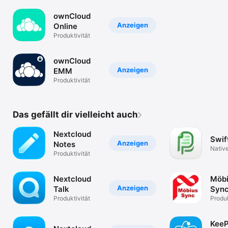
ownCloud
Anzeigen
Online
Produktivität
ownCloud
Anzeigen
EMM
Produktivität
Das gefällt dir vielleicht auch
Nextcloud
Swif
Anzeigen
Notes
Nativ
Produktivität
Dokum
Nextcloud
Möb
Anzeigen
Talk
Syn
Produktivität
Produk
Kee