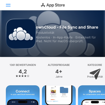
Heute
ownCloud - File Sync and Share
Produktivität
Spiele
Kostenlos · In-App-Käufe · Entwickelt für
iPad. Nicht für macOS überprüft.
Apps
Arcade
Suchen
1361 BEWERTUNGEN
ALTERSFREIGABE
KATEGORIE
4,2
4+
Plattform
Jahre
Produktivität
iPhone
iPad
Mac
Vision