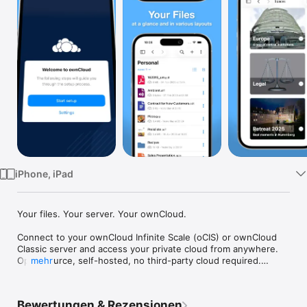
Watch
TV
iPhone, iPad
Your files. Your server. Your ownCloud.

Connect to your ownCloud Infinite Scale (oCIS) or ownCloud 
Classic server and access your private cloud from anywhere. 
Open source, self-hosted, no third-party cloud required.

mehr
ownCloud gives you full control over your data. Whether 
you're a teacher accessing the school cloud, a sysadmin 
Bewertungen & Rezensionen