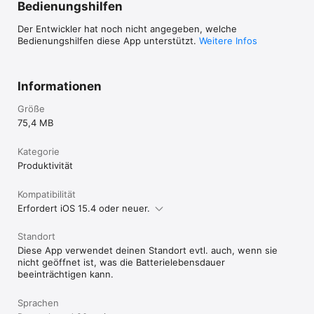
Subscription.

Bedienungshilfen
SYSTEM REQUIREMENTS

Der Entwickler hat noch nicht angegeben, welche
iOS 15.4 or later, iPadOS 15.4 or later

Bedienungshilfen diese App unterstützt.
Weitere Infos
ABOUT OWNCLOUD

ownCloud is the original open source platform for self-hosted 
Informationen
file sync, share, and collaboration. Founded in 2010 in 
Germany, ownCloud is trusted by millions of users in 
Größe
education, government, research, and enterprise worldwide. 
ownCloud is maintained by Kiteworks through its Open Source 
75,4 MB
Program Office.

Kategorie
Learn more: https://owncloud.com/

Produktivität
Open source: https://github.com/owncloud/ios-app/

Terms of Use: 
https://raw.githubusercontent.com/owncloud/ios-
Kompatibilität
app/master/LICENSE

Erfordert iOS 15.4 oder neuer.
Privacy Policy: https://owncloud.com/privacy-statement/
Standort
Diese App verwendet deinen Standort evtl. auch, wenn sie
nicht geöffnet ist, was die Batterielebensdauer
beeinträchtigen kann.
Sprachen