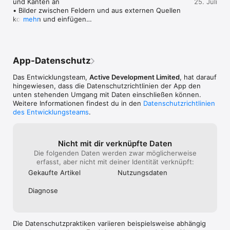
und Kanten an

25. Juli
benutzerdefiniert und mehr)

• Bilder zwischen Feldern und aus externen Quellen 
• Erweiterte Drucklayout-Vorschau für perfekte gedruckte 
kopieren und einfügen

mehr
Ergebnisse

• Videounterstützung auf alle Rahmen erweitert

• Hochauflösende Exporte und einfaches Teilen in sozialen 
• Drei neue Rahmen: ein Herz, ein geteiltes Herz und 
Apps

ein 2-Foto-Rahmen mit welliger Trennlinie

• Drag & Drop für Fotos auf dem iPad für schnelle Bearbeitung

• Allgemeine Verbesserungen und Fehlerbehebungen
• Funktioniert nahtlos auf iPhone und iPad mit Unterstützung 
App-Datenschutz
für Dark und Light Mode

Das Entwicklungsteam,
Active Development Limited
, hat darauf
Perfekt für

hingewiesen, dass die Datenschutz­richtlinien der App den
• Digitale Scrapbooks & Erinnerungsbücher

unten stehenden Umgang mit Daten einschließen können.
• Instagram-, TikTok- und Threads-Posts

Weitere Informationen findest du in den
Datenschutzrichtlinien
• DIY-Bastelprojekte & kreative Projekte

des Entwicklungsteams
.
• Vorher/Nachher-Transformationen

• Comics, Foto-Geschichten & Karten

• Drucklayouts & Fotobücher

Nicht mit dir verknüpfte Daten
Die folgenden Daten werden zwar möglicherweise
Von Kreativen geliebt

erfasst, aber nicht mit deiner Identität verknüpft:
 - 9/10 im Wired App Guide

 - Vertraut von Kreativen, Familien und Fotografen weltweit.

Gekaufte Artikel
Nutzungs­daten
Laden Sie PicFrame heute herunter und beginnen Sie mit der 
Diagnose
Erstellung Ihrer perfekten Collage!

Nutzungsbedingungen: 
https://activedevelopment.co.nz/terms-conditions/
Die Datenschutzpraktiken variieren beispielsweise abhängig