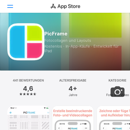
Heute
PicFrame
Fotocollagen und Layouts
Spiele
Kostenlos · In-App-Käufe · Entwickelt für
iPad
Apps
Arcade
Suchen
441 BEWERTUNGEN
ALTERSFREIGABE
KATEGORIE
4,6
4+
Plattform
Jahre
Foto und Video
iPhone
iPad
Mac
Vision