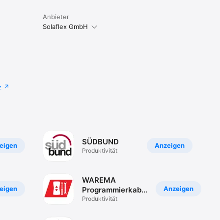
Anbieter
 im PDF 
Solaflex GmbH
z
SÜDBUND
eigen
Anzeigen
Produktivität
WAREMA
eigen
Anzeigen
Programmierkabel
Smart
Produktivität