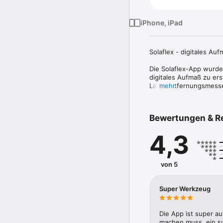
iPhone, iPad
Solaflex - digitales Au
Die Solaflex-App wurde 
digitales Aufmaß zu ers
Laserentfernungsmesser
mehr
Messgerät per Knopfdruc
Zeichnungen, Tabellen 
DXF-, PDF-, CSV- und 
Bewertungen & R
deine Daten sofort digita
4,3
Premiumfunktionen:

DXF-Export 

Sparen Sie sich die Arb
von 5
können erstellte Zeich
Stücklistenauflösung

Super Werkzeug
Mit diesem Premium-Feat
können einzeln angezei
als PDF-Datei exportier
Die App ist super a
machen muss, ein sup