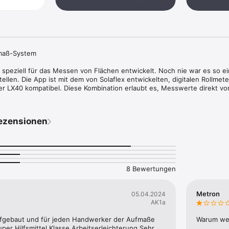
fmaß-System

speziell für das Messen von Flächen entwickelt. Noch nie war es so ein
tellen. Die App ist mit dem von Solaflex entwickelten, digitalen Rollmete
 LX40 kompatibel. Diese Kombination erlaubt es, Messwerte direkt vo
k in die App zu übertragen und zeitgleich zu visualisieren. Die erstellt
und Aufmaßblätter können für den weiteren Produktionsverlauf bequem 
JSON-Datei exportiert werden. Mit dem Aufmaß-System von Solaflex we
ezensionen
lisiert.

eit, Ihre Handskizzen mühsam in eine CAD-Software zu übertragen – mit 
8 Bewertungen
nungen mit nur wenigen Klicks direkt in CAD-Programme importiert werd
Metron
05.04.2024
ure wird die erzeugte Kontur im Detail dargestellt. Zu bearbeitende Tei
AK1a
gt und einfach auf das Rohmaterial übertragen werden. Die Stückliste k
t und versendet werden.

ufgebaut und für jeden Handwerker der Aufmaße 
Warum wer
er Hilfsmittel.Klasse Arbeitserleichterung.Sehr 