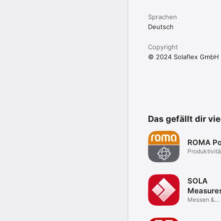
Fotos und Notizen

Sprachen
Es können Fotos oder 
eingefügt.

Deutsch
Copyright
© 2024 Solaflex GmbH
Das gefällt dir vi
ROMA Po
Produktivitä
SOLA
Measure
Messen &
dokumentie