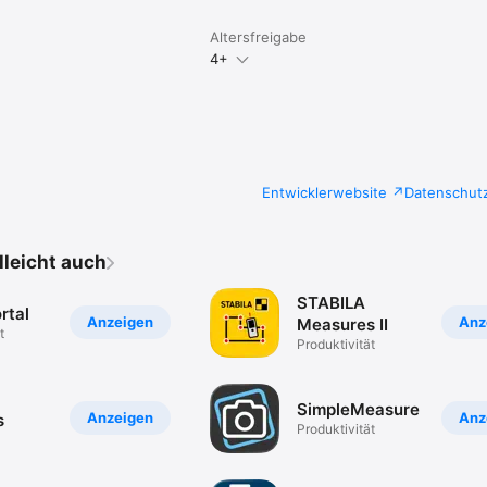
Altersfreigabe
Notizen angehängt werden. Die angehängten Daten werden automatisch
4+
Entwicklerwebsite
Datenschut
elleicht auch
STABILA
rtal
Anzeigen
Anz
Measures II
t
Produktivität
SimpleMeasure
Anzeigen
Anz
s
Produktivität
ren