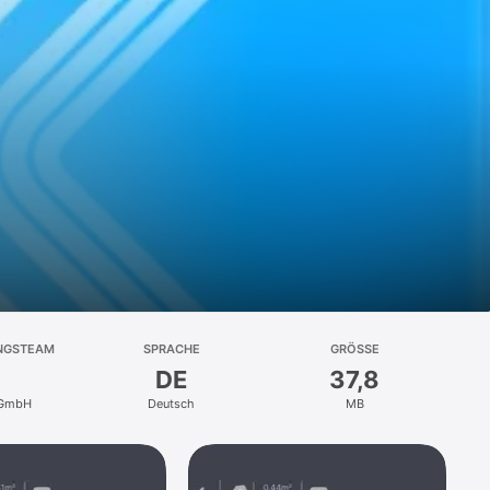
NGSTEAM
SPRACHE
GRÖSSE
DE
37,8
 GmbH
Deutsch
MB