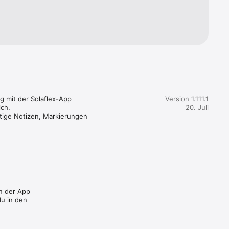
ren und 
die das 
n Daten 
n 
und 
 mit der Solaflex-App 
Version 1.111.1
h.

20. Juli
us sind 
tige Notizen, Markierungen 
reiform- 
der 
en der App
den alle 
u in den
komplexe 
m.
