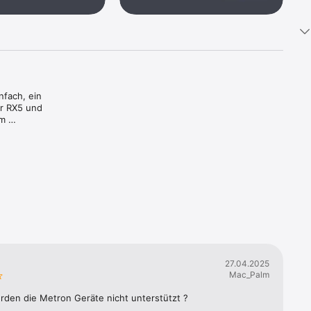
fach, ein 
r RX5 und 
m 
en 
als 
rden 
Solaflex 
en. 

27.04.2025
le 
Mac_Palm
ann auch 
den die Metron Geräte nicht unterstützt ?