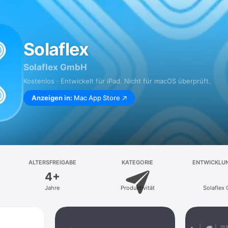
Solaflex
Solaflex GmbH
Kostenlos · Entwickelt für iPad. Nicht für macOS überprüft.
Anzeigen in:
Mac App Store
ALTERSFREIGABE
KATEGORIE
ENTWICKLU
4+
Jahre
Produktivität
Solaflex