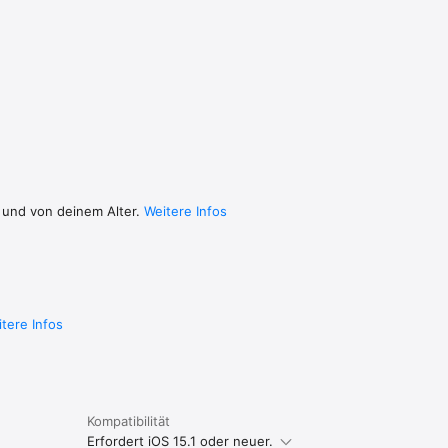
ten 
rt 
ene 
ilen 
er 
n 
 und von deinem Alter.
Weitere Infos
tur 
endige 
ch kann 
tere Infos
Kompatibilität
Erfordert iOS 15.1 oder neuer.