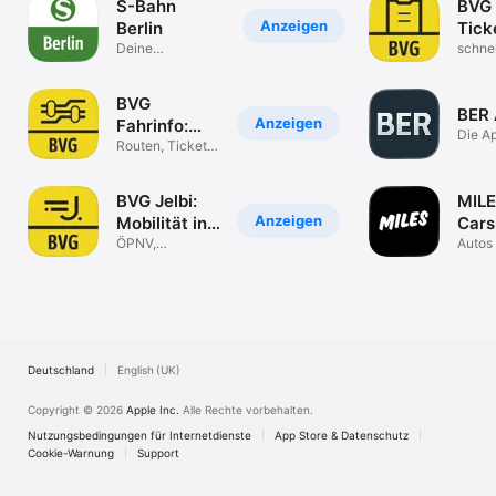
S-Bahn
BVG
Anzeigen
Berlin
Tick
Deine
& Ba
schne
Fahrplanauskunft
Fahrk
Berli
kaufe
BVG
BER 
Anzeigen
Fahrinfo:
Die Ap
ÖPNV Berlin
Routen, Tickets
Flugh
für Bus & Bahn
BVG Jelbi:
MIL
Anzeigen
Mobilität in
Cars
Berlin
ÖPNV,
&
Autos 
Carsharing & E-
Mietw
Vans
Scooter
Tages
Deutschland
English (UK)
Copyright © 2026
Apple Inc.
Alle Rechte vorbehalten.
Nutzungsbedingungen für Internetdienste
App Store & Datenschutz
Cookie-Warnung
Support