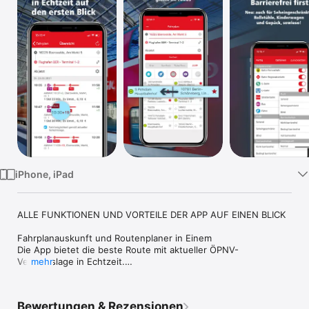
Watch
TV
iPhone, iPad
ALLE FUNKTIONEN UND VORTEILE DER APP AUF EINEN BLICK

Fahrplanauskunft und Routenplaner in Einem

Die App bietet die beste Route mit aktueller ÖPNV-
Verkehrslage in Echtzeit.

mehr
Die Startseite zeigt die gesamten Verbindungen des 
Regionalverkehrs, der S-Bahn, U-Bahn und Straßenbahn und 
auch die Bus- und Fährlinien in ganz Berlin und Brandenburg.

Bewertungen & Rezensionen
Nie wieder zu früh oder zu spät an der Haltestelle oder am 