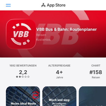
Heute
VBB Bus & Bahn: Routenplaner
Spiele
Reisen
Kostenlos
Apps
Arcade
Suchen
1692 BEWERTUNGEN
ALTERSFREIGABE
CHART
2,2
4+
#158
Plattform
Jahre
Reisen
iPhone
iPad
Mac
Vision