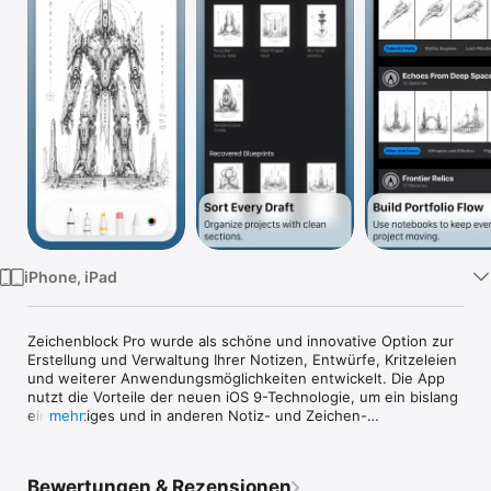
Watch
TV
iPhone, iPad
Zeichenblock Pro wurde als schöne und innovative Option zur 
Erstellung und Verwaltung Ihrer Notizen, Entwürfe, Kritzeleien 
und weiterer Anwendungsmöglichkeiten entwickelt. Die App 
nutzt die Vorteile der neuen iOS 9-Technologie, um ein bislang 
einzigartiges und in anderen Notiz- und Zeichen-
mehr
Anwendungen fehlendes Erlebnis zu schaffen. 

Bewertungen & Rezensionen
EINE APP, DIE ALLES VERÄNDERT 
