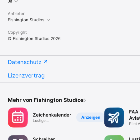
Ja
Anbieter
Fishington Studios
Copyright
© Fishington Studios 2026
Datenschutz
Lizenzvertrag
Mehr von Fishington Studios
FAA
Zeichenkalender
Anzeigen
Avia
Lustige
Libr
Pilot 
Terminplanung
Handb
Schreiber
Lust