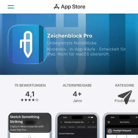
Heute
Zeichenblock Pro
Unbegrenzte Notizblöcke
Spiele
Kostenlos · In-App-Käufe · Entwickelt für
iPad. Nicht für macOS überprüft.
Apps
Arcade
Suchen
75 BEWERTUNGEN
ALTERSFREIGABE
KATEGORIE
4,1
4+
Plattform
Jahre
Produktivität
iPhone
iPad
Mac
Vision