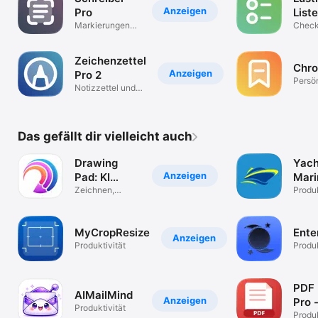
Anzeigen
Pro
List
Markierungen
Check
für Schreiber
Aufga
Zeichenzettel
Chro
Anzeigen
Pro 2
Persö
Notizzettel und
Tageb
Skizzenblöcke
Eint
Das gefällt dir vielleicht auch
Drawing
Yach
Anzeigen
Pad: KI
Mari
Kunst
Zeichnen,
Insp
Produk
Malen & Skizze
MyCropResize
Ente
Anzeigen
Produktivität
Produk
PDF 
AIMailMind
Anzeigen
Pro 
Produktivität
Produk