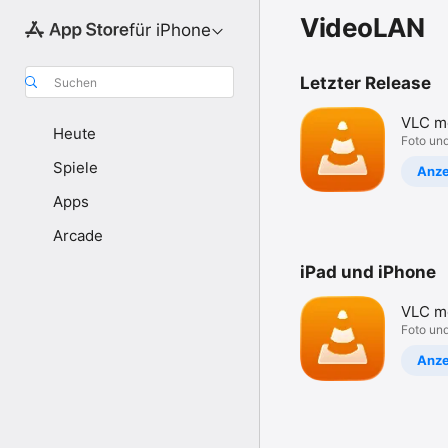
VideoLAN
für iPhone
Letzter Release
Suchen
VLC m
Heute
player
Foto un
Spiele
Anze
Apps
Arcade
iPad und iPhone
VLC m
player
Foto un
Anze