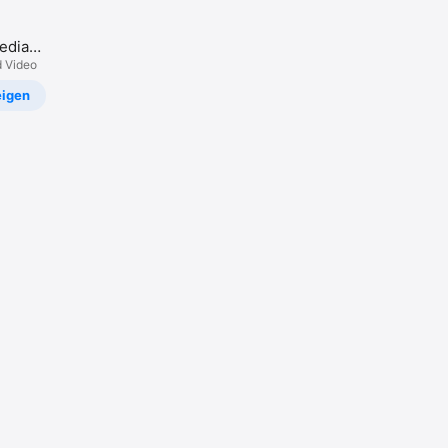
edia
d Video
igen