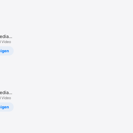
edia
d Video
igen
edia
d Video
igen