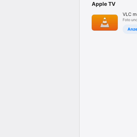
Apple TV
VLC m
player
Foto un
Anze