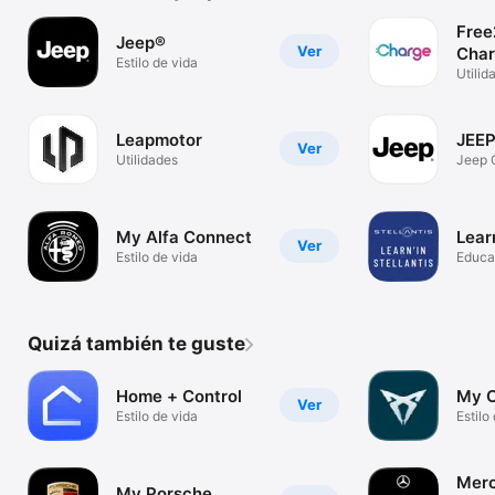
Fre
Jeep®
Ver
Cha
Estilo de vida
Utilid
Leapmotor
JEEP
Ver
Utilidades
Jeep 
App
My Alfa Connect
Learn
Ver
Estilo de vida
Educa
Quizá también te guste
Home + Control
My 
Ver
Estilo de vida
Estilo
Mer
My Porsche