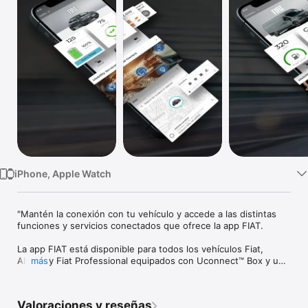
TV
iPhone, Apple Watch
"Mantén la conexión con tu vehículo y accede a las distintas 
funciones y servicios conectados que ofrece la app FIAT.  

La app FIAT está disponible para todos los vehículos Fiat, 
Abarth y Fiat Professional equipados con Uconnect™ Box y un 
más
sistema de infoentretenimiento adecuado. La lista de 
vehículos compatibles se amplía regularmente con nuevos 
modelos. Los smartwatches Apple Watch compatibles también 
Valoraciones y reseñas
pueden acceder a la app FIAT y a sus funciones básicas. 
