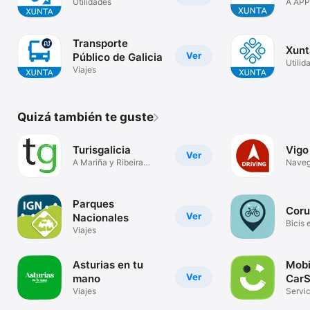
Utilidades
A APP 
Galici
Transporte
Xunt
Ver
Público de Galicia
Utilid
Viajes
Quizá también te guste
Turisgalicia
Vigo
Ver
A Mariña y Ribeira
Naveg
Sacra
Parques
Coru
Ver
Nacionales
Bicis 
Viajes
Asturias en tu
Mobi
Ver
mano
CarS
Viajes
Servi