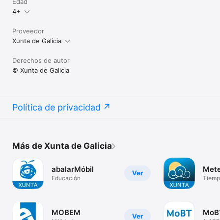
Edad
4+
Proveedor
Xunta de Galicia
Derechos de autor
© Xunta de Galicia
Política de privacidad
Más de Xunta de Galicia
abalarMóbil
Mete
Ver
Educación
Tiemp
MOBEM
MoB
Ver