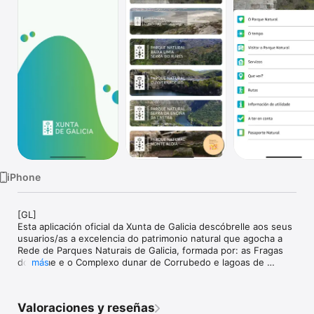
TV
iPhone
[GL]

Esta aplicación oficial da Xunta de Galicia descóbrelle aos seus 
usuarios/as a excelencia do patrimonio natural que agocha a 
Rede de Parques Naturais de Galicia, formada por: as Fragas 
do Eume e o Complexo dunar de Corrubedo e lagoas de 
más
Carregal e Vixán (A Coruña); o Monte Aloia (Pontevedra); e a 
Serra da Enciña da Lastra, O Invernadeiro e Baixa Limia – Serra 
do Xurés (Ourense).

Valoraciones y reseñas
Máis de 50.000 hectáreas de exquisitos ecosistemas onde 