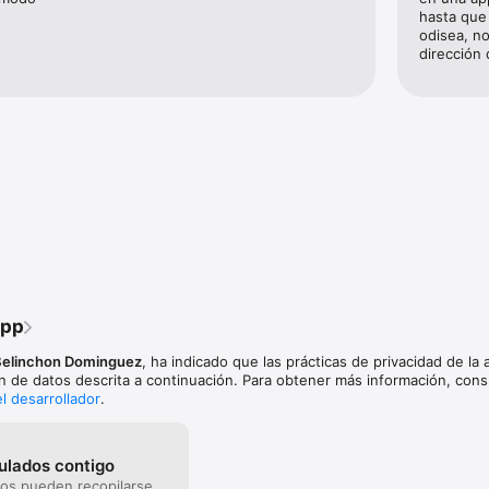
hasta que 
odisea, no
dirección 
app
Belinchon Dominguez
, ha indicado que las prácticas de privacidad de la 
ón de datos descrita a continuación. Para obtener más información, consu
el desarrollador
.
ulados contigo
tos pueden recopilarse