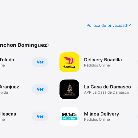
Política de privacidad
linchon Dominguez
 Toledo
Delivery Boadilla
Ver
ine
Pedidos Online
 Aranjuez
La Casa de Damasco
Ver
ebida
APP La Casa de Damasco
Illescas
Mijaca Delivery
Ver
ine
Pedidos Online