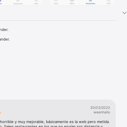
der.

nder.

s de 
30/03/2023
weenhallo
horrible y muy mejorable, básicamente es la web pero metida 
. Salen restaurantes en los que no envían por distancia y 