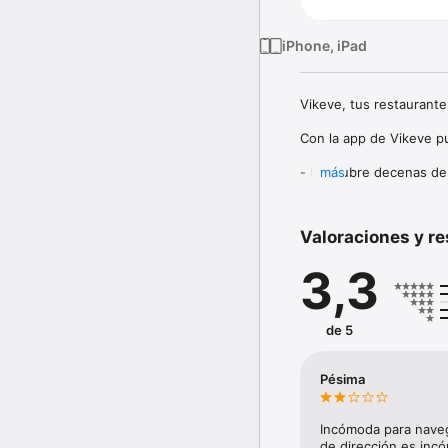
iPhone, iPad
Vikeve, tus restaurante
Con la app de Vikeve pu
- Descubre decenas de r
más
- Consulta cartas, menú
- Guarda tus Restaurant
- Haz tu pedido en pocos
Valoraciones y r
- Paga con Tarjeta, en 
- Recibe tu pedido dire
3,3
Hamburguesas, pokes, pi
comida tienen cabida en
de 5
Pésima
Incómoda para navega
de dirección es inc