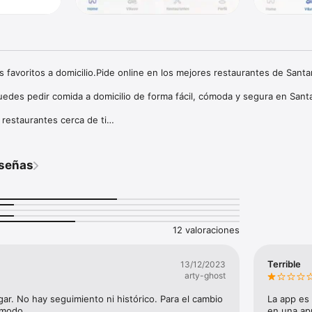
s favoritos a domicilio.Pide online en los mejores restaurantes de Santan
edes pedir comida a domicilio de forma fácil, cómoda y segura en Santa
estaurantes cerca de ti

s y precios actualizados

es Favoritos

 clics

eseñas
efectivo o con Bizum

ctamente en casa

zzas, comida casera, comida mexicana, a la parrilla, etc. Todos los tipo
 Vikeve.Vikeve, tus restaurantes favoritos a domicilio
12 valoraciones
Terrible
13/12/2023
arty-ghost
r. No hay seguimiento ni histórico. Para el cambio 
La app es 
ómodo
en una app