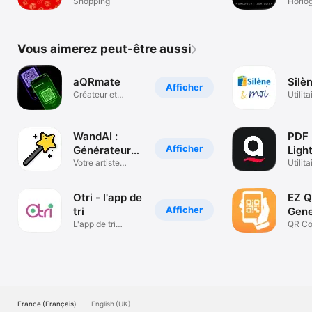
Shopping
Horlog
Vous aimerez peut-être aussi
aQRmate
Silè
Afficher
Créateur et
Utilita
lecteur de code
QR
WandAI :
PDF 
Afficher
Générateur
Ligh
d'art IA
Votre artiste
Simp
Utilita
créatif par IA
Otri - l'app de
EZ 
Afficher
tri
Gene
L'app de tri
Scan
QR Co
sélectif
Scann
France (Français)
English (UK)