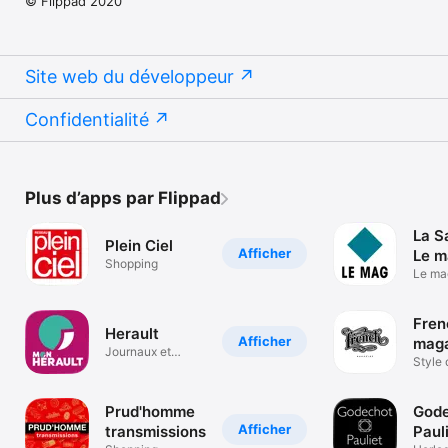
© Flippad 2020
Site web du développeur
Confidentialité
Plus d’apps par Flippad
La S
Plein Ciel
Afficher
Le m
Shopping
Le ma
Dépar
Fren
Herault
Afficher
maga
Journaux et
Pari
Style 
magazines
Prud'homme
God
Afficher
transmissions
Paul