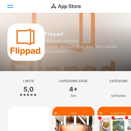
Aujourd’hui
Flippad
Solutions digitales
Jeux
Gratuit · Conçue pour iPad. Non validée
pour macOS.
Apps
Arcade
Recherche
1 NOTE
CATÉGORIE D’ÂGE
CATÉGORIE
5,0
4+
Plateforme
Ans
Utilitaires
iPhone
iPad
Mac
Vision