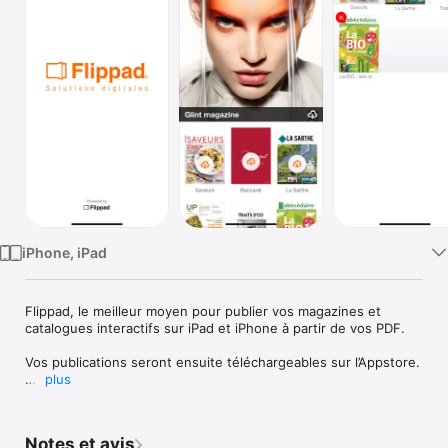
Watch
TV
iPhone, iPad
Flippad, le meilleur moyen pour publier vos magazines et 
catalogues interactifs sur iPad et iPhone à partir de vos PDF.

Vos publications seront ensuite téléchargeables sur l’Appstore.

plus
Flippad est LA solution pour diffuser gratuitement et/ou 
vendre vos publications via l’AppStore sur iPhone et iPad.

Notes et avis
Liste des fonctionnalités :
