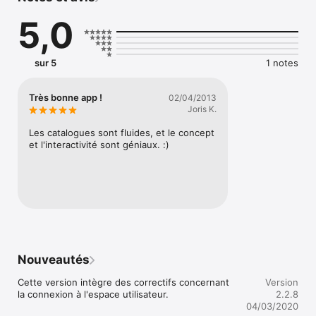
5,0
- Outil de recherche de publication

- Navigation intuitive.

- Sommaire interactif

- Liens hypertextes vers site web

sur 5
1 notes
- Liens e-mail

- Intégration de vidéos et de fichiers audio

- Recherche par mots clés

Très bonne app !
02/04/2013
- Fonction marque page (bookmark).

Joris K.
- Partage par e-mail

- Partage via les réseaux sociaux (facebook, twitter...)

Les catalogues sont fluides, et le concept 
- Achat intégré et abonnement
et l'interactivité sont géniaux. :)
Nouveautés
Cette version intègre des correctifs concernant 
Version
la connexion à l'espace utilisateur.
2.2.8
04/03/2020