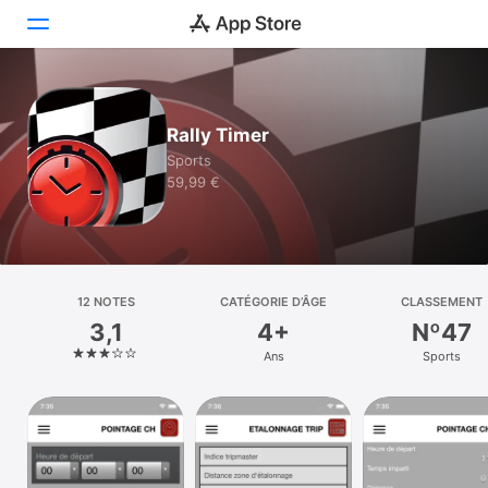
Aujourd’hui
Rally Timer
Jeux
Sports
59,99 €
Apps
Arcade
Recherche
12 NOTES
CATÉGORIE D’ÂGE
CLASSEMENT
3,1
4+
Nº47
Plateforme
Ans
Sports
iPhone
iPad
Mac
Vision