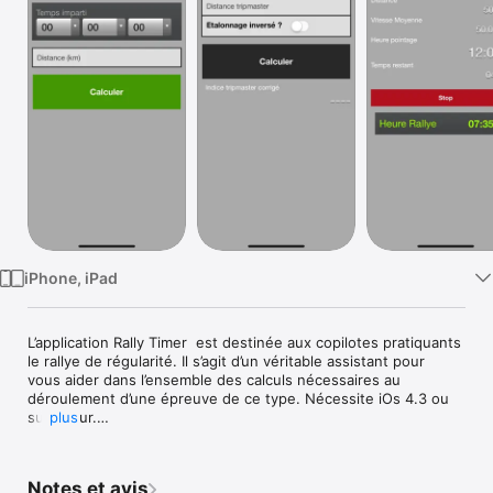
Watch
TV
iPhone, iPad
L’application Rally Timer  est destinée aux copilotes pratiquants 
le rallye de régularité. Il s’agit d’un véritable assistant pour 
vous aider dans l’ensemble des calculs nécessaires au 
déroulement d’une épreuve de ce type. Nécessite iOs 4.3 ou 
supérieur.

plus
Les fonctionnalités de Rally Timer sont les suivantes :

- Pointage CH  pour vous permettre de calculer votre heure 
Notes et avis
de pointage, de connaître le temps restant jusqu'à cette 