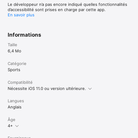
the data in the « timer » function, you obtain then the average 
Le développeur n’a pas encore indiqué quelles fonctionnalités
speed table of the input speed. The distance and the ideal 
d’accessibilité sont prises en charge par cette app.
time are then highlighted in red according to your progression 
En savoir plus
in the regularity.

-Autostart. This function allows you to calculate yourself your 
departure time of a regularity test.

Informations
Application Rally timer does not require either cellular 
network, or the use of the GPS function of your iPhone. She 
Taille
is available for iPhone and for iPad.
6,4 Mo
Catégorie
Sports
Compatibilité
Nécessite iOS 11.0 ou version ultérieure.
Langues
Anglais
Âge
4+