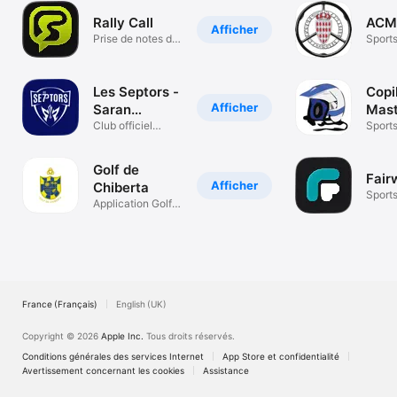
Rally Call
ACM 
Afficher
Prise de notes de
Sport
précision
Les Septors -
Copi
Afficher
Saran
Mast
Handball
Club officiel
Sport
handball Septors
Golf de
Fair
Afficher
Chiberta
Sport
Application Golf
de Chiberta
France (Français)
English (UK)
Copyright © 2026
Apple Inc.
Tous droits réservés.
Conditions générales des services Internet
App Store et confidentialité
Avertissement concernant les cookies
Assistance