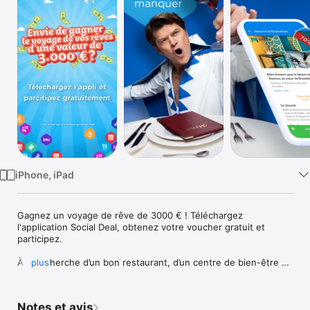
Watch
TV
iPhone, iPad
Gagnez un voyage de rêve de 3000 € ! Téléchargez 
l'application Social Deal, obtenez votre voucher gratuit et 
participez.

À la recherche d’un bon restaurant, d’un centre de bien-être 
plus
relaxant, d’un parc d'attractions plein d’aventures ou d’une 
chambre d’hôtel confortable à petits prix ? Vous retrouverez 
chaque jour de nouveaux deals sur notre application Social 
Notes et avis
Deal et grâce à notre vaste choix, il y en a pour tous les goûts !
