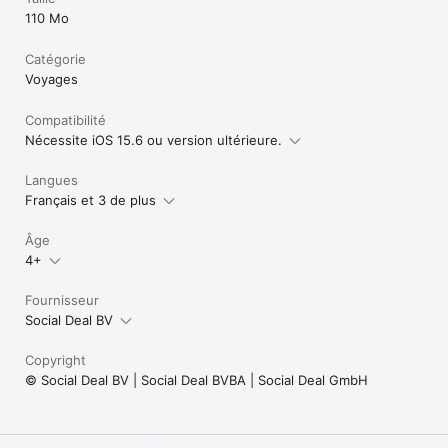
Veuillez noter qu’Apple n’est pas impliqué dans le contenu de 
110 Mo
l’application, concours et loteries inclus. 
Catégorie
Voyages
Compatibilité
Nécessite iOS 15.6 ou version ultérieure.
Langues
Français et 3 de plus
Âge
4+
Fournisseur
Social Deal BV
Copyright
© Social Deal BV | Social Deal BVBA | Social Deal GmbH