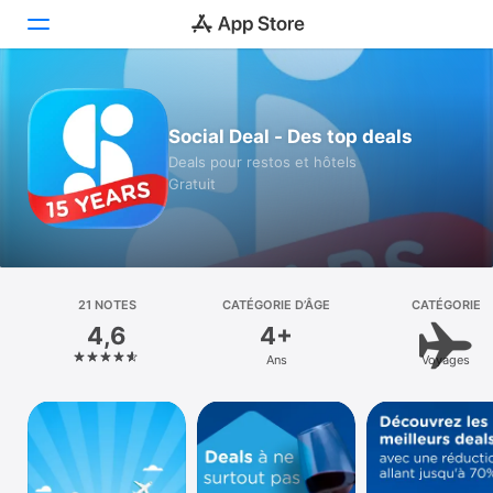
Aujourd’hui
Social Deal - Des top deals
Jeux
Deals pour restos et hôtels
Gratuit
Apps
Arcade
Recherche
21 NOTES
CATÉGORIE D’ÂGE
CATÉGORIE
4,6
4+
Plateforme
Ans
Voyages
iPhone
iPad
Mac
Vision