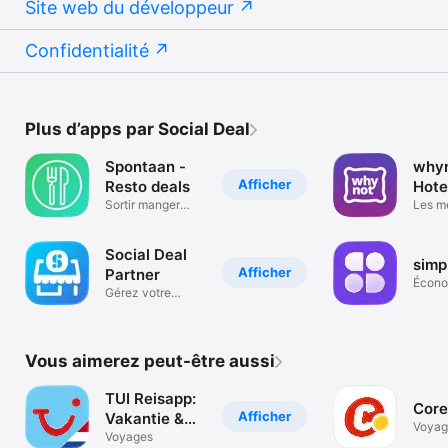
Site web du développeur
Confidentialité
Plus d’apps par Social Deal
Spontaan -
whyn
Afficher
Resto deals
Hote
Sortir manger
Les me
avantageusement
deals 
Social Deal
simp
Afficher
Partner
Écono
Gérez votre
entrep
campagne
Vous aimerez peut-être aussi
TUI Reisapp:
Core
Afficher
Vakantie &
Voyag
Hotels
Voyages