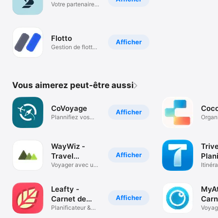
Votre partenaire
nautique
Flotto
Afficher
Gestion de flotte
simplifiée
Vous aimerez peut-être aussi
CoVoyage
Coc
Afficher
Plannifiez vos
Organ
voyages
voyag
WayWiz -
Trive
Afficher
Travel
Plan
Planner
Voyager avec un
Voy
Itinéra
Travel Planner
Activi
Budge
Leafty -
MyAt
Afficher
Carnet de
Carn
Voyage
Planificateur &
voy
Voyag
Itinéraires
planif