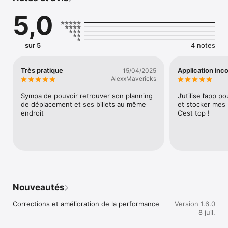
Tick'n'Trip vous permet de profiter de chaque moment de 
5,0
votre voyage sans vous soucier des détails.  

Découvrez le monde en toute confiance et sans stress dès 
maintenant ! 
sur 5
4 notes
Très pratique
Application inc
15/04/2025
AlexxMavericks
Sympa de pouvoir retrouver son planning 
J’utilise l’app 
de déplacement et ses billets au même 
et stocker mes b
endroit
C’est top !
Nouveautés
Corrections et amélioration de la performance
Version 1.6.0
8 juil.