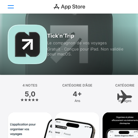
Aujourd’hui
Tick'n'Trip
Le compagnon de vos voyages
Jeux
Gratuit · Conçue pour iPad. Non validée
pour macOS.
Apps
Arcade
Recherche
4 NOTES
CATÉGORIE D’ÂGE
CATÉGORIE
5,0
4+
Plateforme
Ans
Voyages
iPhone
iPad
Mac
Vision