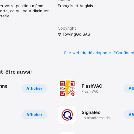
iser votre position même
Français et Anglais
verte, ce qui peut diminuer
terie.
Copyright
© TowingGo SAS
Site web du développeur
Confident
t-être aussi
nne
FlashVAC
Afficher
Af
Flash VAC
Signaleo
Afficher
Af
La plateforme de
signalement