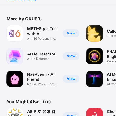
More by GKUER
MBTI-Style Test
Callo
View
with AI
Just t
AI + 16 Personality
your 
Type Test!
PRAI
AI Lie Detector.
View
Engl
AI Lie Detector
Person
Tutor
NaePyeon - AI
AI M
View
Friend
Emb
No.1 AI Voice, Chat &
With
AI tra
Memory
S. Kor
You Might Also Like
AB 진로 유형 검
Cher