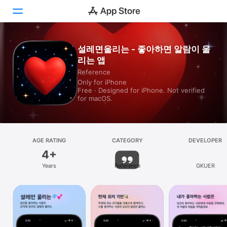
설레면울리는 - 좋아하면 알람이 울
Today
리는 앱
Games
Reference
Only for iPhone
Free · Designed for iPhone. Not verified
Apps
for macOS.
Arcade
Search
AGE RATING
CATEGORY
DEVELOPER
4+
Platform
Years
Reference
GKUER
iPhone
iPad
Mac
Watch