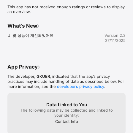
This app has not received enough ratings or reviews to display
알림이 울린 숫자만큼 하트가 누적됩니다.

an overview.
직업, 나이, 그리고 성별과 상관없이 작동됩니다. 좋아하는 사람에
게, 좋아하면, 울리도록 하고 싶나요? 당신은 누구의 알람을 울리게 
What’s New
하고 싶나요?

UI 및 성능이 개선되었어요!
Version 2.2
좋아하는 사람에게 알람을,

27/11/2025
- 근처에 나를 좋아하는 사람이 있다면, 내 알림이 울릴 거에요.

- 근처에 내가 좋아하는 사람이 있다면, 그 사람의 알림이 울릴 거에
요.
App Privacy
The developer,
GKUER
, indicated that the app’s privacy
practices may include handling of data as described below. For
more information, see the
developer’s privacy policy
.
Data Linked to You
The following data may be collected and linked to
your identity:
Contact Info