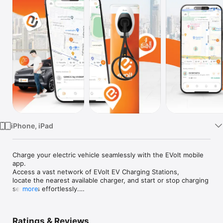
TV
iPhone, iPad
Charge your electric vehicle seamlessly with the EVolt mobile 
app.

Access a vast network of EVolt EV Charging Stations,

locate the nearest available charger, and start or stop charging 
sessions effortlessly.

more
Check real-time station status (Available, In Use, or Out of 
Order) to ensure a hassle-free charging experience.

Ratings & Reviews
ชาร์จรถยนต์ไฟฟ้าของคุณได้อย่างง่ายดายด้วยแอป EVolt 
