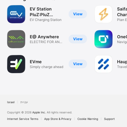
EV Station
Saif
View
PluZ:PluZ
Char
Happiness
EV Charging Station
plan
Plan E
E@ Anywhere
One
View
ELECTRIC FOR ANY
Navig
CARS
EVme
Hau
View
Simply charge ahead
Travel
Israel
עברית
Copyright © 2026
Apple Inc.
All rights reserved.
Internet Service Terms
App Store & Privacy
Cookie Warning
Support