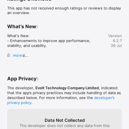
ค้นหาและเข้าถึงเครือข่าย EVolt EV Charging Stations ค้นหาสถานี
This app has not received enough ratings or reviews to display
ชาร์จที่ใกล้ที่สุด 

an overview.
และเริ่มหรือหยุดการชาร์จได้อย่างสะดวก ตรวจสอบสถานะสถานีแบบเรี
ยลไทม์ (ว่าง, กำลังใช้งาน, หรือขัดข้อง) 

เพื่อให้คุณชาร์จได้อย่างไร้กังวล
What’s New
What's New

Version
- Enhancements to improve app performance, 
6.2.7
stability, and usability.

26 Jul
มีอะไรใหม่

more
- ปรับปรุงประสิทธิภาพและความเสถียรของแอป เพื่อการใช้
งานที่ดียิ่งขึ้น
App Privacy
The developer,
Evolt Technology Company Limited
, indicated
that the app’s privacy practices may include handling of data as
described below. For more information, see the
developer’s
privacy policy
.
Data Not Collected
The developer does not collect any data from this