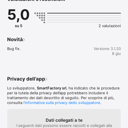
Cosa puoi fare con Artplace:

5,0
- Esplorare musei, borghi e città attraverso informazioni 
complete e curate 

su 5
2 valutazioni
- Accedere a percorsi tematici  

- Ricevere contenuti geolocalizzati direttamente sul tuo 
Novità
smartphone  

Bug fix.
Versione 3.1.20
- Salvare i tuoi luoghi preferiti per rivederli o visitarli in un 
8 giu
secondo momento.  

- Scoprire i Cammini e itinerari del territorio  

Privacy dell’app
Esperienza interattiva  

Lo sviluppatore,
SmartFactory srl
, ha indicato che le procedure
Artplace utilizza tecnologie di smart positioning per inviarti 
per la tutela della privacy dell’app potrebbero includere il
automaticamente contenuti e notifiche quando ti avvicini ai 
trattamento dei dati descritto di seguito. Per scoprire di più,
punti di interesse.  

consulta
l’informativa sulla privacy dello sviluppatore
.
In questo modo potrai:  

Dati collegati a te
- Scoprire dettagli e curiosità legati al luogo dove ti trovi, 
I seguenti dati possono essere raccolti e collegati alla
senza cercare nulla;  
