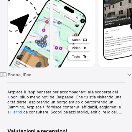
TV
iPhone, iPad
Artplace è l’app pensata per accompagnarti alla scoperta dei 
luoghi più o meno noti del Belpaese. Che tu stia visitando una 
città d’arte, esplorando un borgo antico o percorrendo un 
Cammino, Artplace ti fornisce contenuti affidabili, aggiornati e 
semplici da consultare. Scopri palazzi storici, edifici religiosi, 
altro
musei, siti archeologici, percorsi naturalistici e tanto altro: 
tutto a portata di clic e sempre con te. 

Valutazioni e recensioni