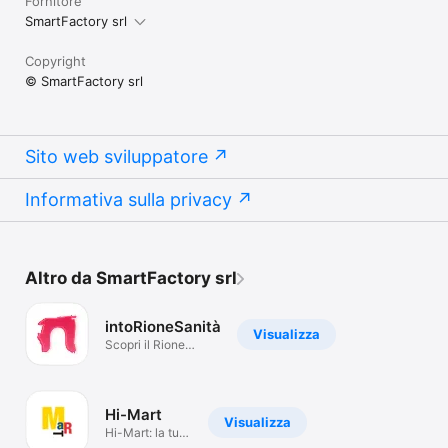
Fornitore
SmartFactory srl
Copyright
© SmartFactory srl
Sito web sviluppatore
Informativa sulla privacy
Altro da SmartFactory srl
intoRioneSanità
Visualizza
Scopri il Rione
Sanità in App.
Hi-Mart
Visualizza
Hi-Mart: la tua
guida al Mart