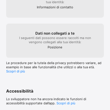
tua identità:
- Vivere una navigazione semplice, intuitiva e personalizzata 
Informazioni di contatto
sulla tua posizione. 

- Rendere la visita più interattiva, coinvolgente e naturale.  

Una guida di qualità 

Dati non collegati a te
I seguenti dati possono essere raccolti ma non
I contenuti presenti nell’app sono realizzati in collaborazione 
vengono collegati alla tua identità:
con Comuni, musei, enti culturali e istituzioni universitarie, per 
Posizione
garantirti informazioni verificate, accurate e sempre 
aggiornate. 

Che tu sia un turista in visita o un cittadino curioso, Artplace ti 
Le procedure per la tutela della privacy potrebbero variare, ad
aiuta a scoprire e il patrimonio che ti circonda. 

esempio in base alle funzionalità che utilizzi o alla tua età.
Scopri di più
Per iniziare: 

Scarica gratuitamente l’app 

Accessibilità
Attiva il Bluetooth e consenti la geolocalizzazione 

Lo sviluppatore non ha ancora indicato le funzioni di
Comincia a esplorare borghi, musei, punti di interesse e 
accessibilità supportate dall’app.
Scopri di più
Cammini intorno a te 
