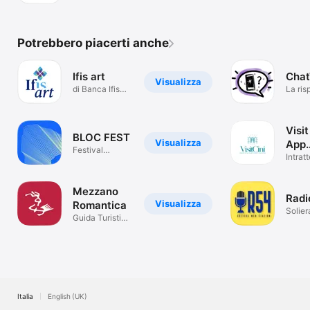
Potrebbero piacerti anche
Ifis art
Cha
Visualizza
di Banca Ifis
La ris
S.p.A.
sempr
Visit
BLOC FEST
Visualizza
App
Festival
Uffic
Intrat
musicale
Mezzano
Radi
Visualizza
Romantica
Solie
Guida Turistica
statio
Virtuale
Italia
English (UK)