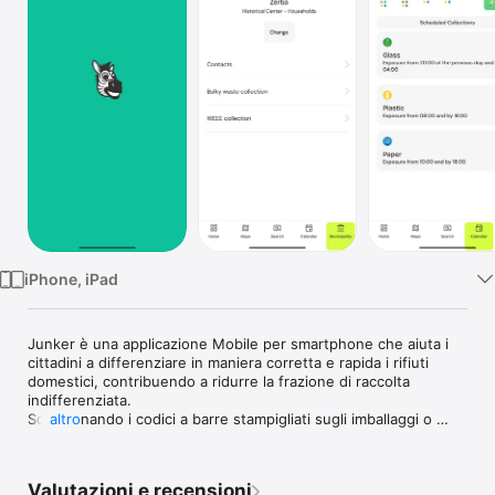
TV
iPhone, iPad
Junker è una applicazione Mobile per smartphone che aiuta i 
cittadini a differenziare in maniera corretta e rapida i rifiuti 
domestici, contribuendo a ridurre la frazione di raccolta 
indifferenziata.

Scansionando i codici a barre stampigliati sugli imballaggi o 
altro
scrivendo la tipologia di rifiuto, Junker riconosce il prodotto, lo 
scompone nei materiali che lo costituiscono e permette:

- di smistare il rifiuto con facilità in base alla raccolta 
Valutazioni e recensioni
differenziata adottata nel proprio comune
