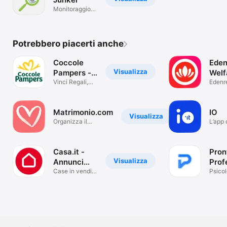
Monitoraggio
Ambientale
Potrebbero piacerti anche
Coccole
Eden
Visualizza
Pampers -
Welf
Pannolini
Vinci Regali,
Edenr
Premi e
Coupon
Matrimonio.com
IO
Visualizza
Organizza il
L’app 
matrimonio ideale
serviz
Casa.it -
Pron
Visualizza
Annunci
Prof
immobiliari
Case in vendita
Psico
e in affitto