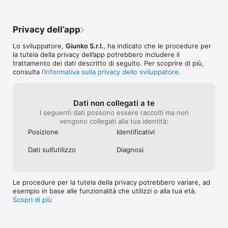
basso: questo è tutto...Buona giornata, 
secondo me, la ricerca dell’indirizzo di 
non ve ne penti
Junker TeamP.S. Se ci scrivi a 
residenza dal momento che non tutte le 
supporto@junker.app indicando il nome 
strade/zone sono censite. Personalmente 
della tua via verificheremo (anche con 
Privacy dell’app
ho dovuto selezionare una  strada 
ALIA) perché non riesci a trovarla ed 
qualsiasi tra quelle elencate per andare 
eventualmente la inseriremo.
Lo sviluppatore,
Giunko S.r.l.
, ha indicato che le procedure per
avanti perché delle strade/piazze più o 
la tutela della privacy dell’app potrebbero includere il
meno rinomate vicino a me non ce n’è una 
trattamento dei dati descritto di seguito. Per scoprire di più,
censita, ragione per cui non ne capisco 
consulta
l’informativa sulla privacy dello sviluppatore
.
l’utilità di doverne selezionare una strada 
se poi non è quella dove risiedo.... 
passaggio che mi ha confusa portandomi 
a pensare a un malfunzionamento. cmq 
Dati non collegati a te
l’importante è essere riusciti a ripristinare 
I seguenti dati possono essere raccolti ma non
le funzionalità. Conseguentemente ho 
vengono collegati alla tua identità:
rivisto anche il giudizio > 5 *****
Posizione
Identificativi
Dati sull’utilizzo
Diagnosi
Le procedure per la tutela della privacy potrebbero variare, ad
esempio in base alle funzionalità che utilizzi o alla tua età.
Scopri di più