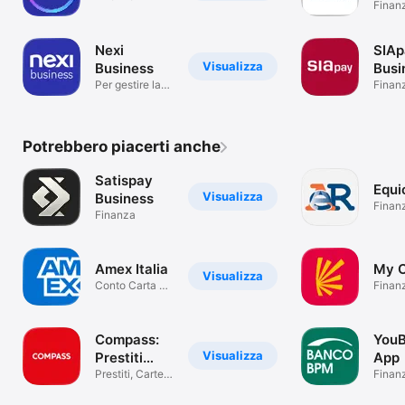
Finan
Nexi
SIAp
Visualizza
Business
Busi
Per gestire la
Finan
tua attività
Potrebbero piacerti anche
Satispay
Equi
Visualizza
Business
Finan
Finanza
Amex Italia
My C
Visualizza
Conto Carta e
Finan
vantaggi
Compass:
YouB
Visualizza
Prestiti
App
Online
Prestiti, Carte e
Finan
Pagamenti