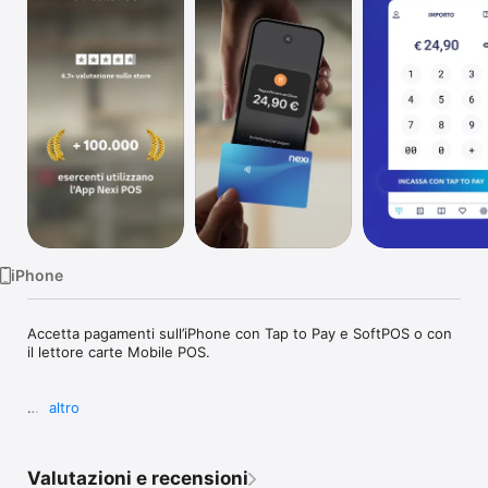
TV
iPhone
Accetta pagamenti sull’iPhone con Tap to Pay e SoftPOS o con 
il lettore carte Mobile POS.

altro
SoftPOS

SoftPOS è la soluzione Nexi che trasforma il tuo iPhone in un 
POS. Con Tap to Pay su iPhone accetti pagamenti contactless 
Valutazioni e recensioni
ovunque.
