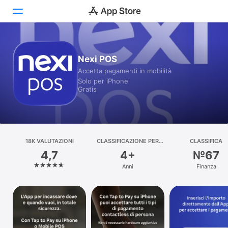
Oggi
Nexi POS
Accetta pagamenti in mobilità
Giochi
Solo per iPhone
Gratis
App
Arcade
Cerca
18K VALUTAZIONI
CLASSIFICAZIONE PER
CLASSIFICA
ETÀ
4,7
4+
№67
Piattaforma
Anni
Finanza
iPhone
iPad
Mac
Watch