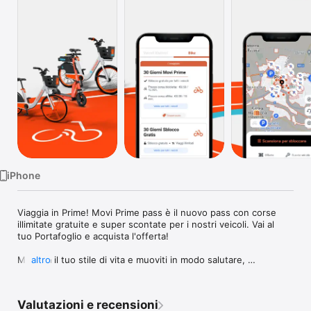
TV
iPhone
Viaggia in Prime! Movi Prime pass è il nuovo pass con corse 
illimitate gratuite e super scontate per i nostri veicoli. Vai al 
tuo Portafoglio e acquista l'offerta!

Migliora il tuo stile di vita e muoviti in modo salutare, 
altro
divertente e sostenibile in più di 24 città in Europa (tra cui 
Milano, Firenze, Venezia, Bologna Torino, Padova e 
Barcellona). La più grande flotta di biciclette, e-bike e e-
Valutazioni e recensioni
scooter è a tua disposizione per arrivare subito a 