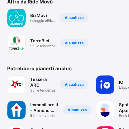
Altro da Ride Movi
BizMovi
Visualizza
noleggio eBike
per aziende
TorreBici
Visualizza
Stili e tendenze
Potrebbero piacerti anche
Tessera
IO
Visualizza
ARCI
L’app 
Stili e tendenze
serviz
Immobiliare.it
Spot
Visualizza
- Annunci
Apar
case
Il N.1 per vendere
& ro
Book 
e comprare
housin