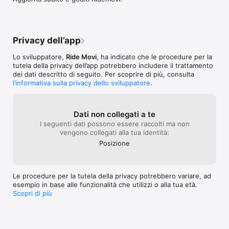
le ultime notizie e promozioni.

per diversi giorn
Mancanza di una compatibilità tra l’app e 
mi è stata fatta
l’app salute dell’iPhone, in modo da poter 
Per ricevere supporto: support.it@ridemovi.com
parcheggio illega
connettere i due servizi e monitore i km 
dimostrare le p
percorsi con la bicicletta (dati già raccolti 
di chiusura: ier
dall’app Ridemovi, ma che devo ogni volta 
Privacy dell’app
la chiusura dife
caricare manualmente sull’app salute per 
bene il lucchetto
via del mancato collegamento delle due 
Lo sviluppatore,
Ride Movi
, ha indicato che le procedure per la
soldi! Per fortun
applicazioni) Risolti questi problemi il 
tutela della privacy dell’app potrebbero includere il trattamento
chiuderlo, ma a 
servizio può essere valutato 5⭐️ A Bologna 
dei dati descritto di seguito. Per scoprire di più, consulta
eventualità da c
il servizio è largamente utilizzato e nel 
l’informativa sulla privacy dello sviluppatore
.
risolvere tempe
centro storico (ma anche in altre zone 
problema diminuis
periferiche) si può trovare una bicicletta in 
servizio.Sottol
pochi minuti, a meno che non si abiti 
Dati non collegati a te
servizio, spero 
(come nel mio caso) a Bologna ma a 10 
I seguenti dati possono essere raccolti ma non
tendenza sia que
minuti dal confine oltre il quale non è 
vengono collegati alla tua identità:
di più.
possibile lasciare la bicicletta ☹️
Posizione
Le procedure per la tutela della privacy potrebbero variare, ad
esempio in base alle funzionalità che utilizzi o alla tua età.
Scopri di più