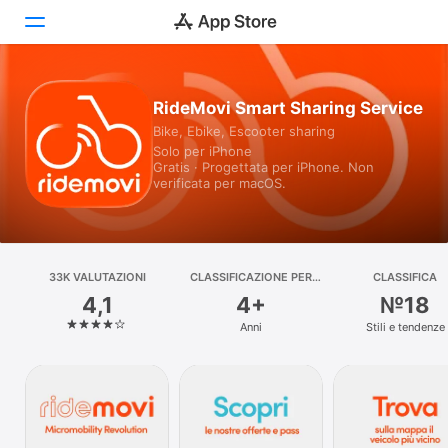
Oggi
RideMovi Smart Sharing Service
Bike, Ebike, Escooter sharing
Giochi
Solo per iPhone
Gratis · Progettata per iPhone. Non
App
verificata per macOS.
Arcade
Cerca
33K VALUTAZIONI
CLASSIFICAZIONE PER
CLASSIFICA
ETÀ
4,1
4+
№18
Piattaforma
Anni
Stili e tendenze
iPhone
iPad
Mac
Watch