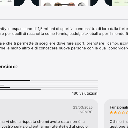
 in espansione di 1,5 milioni di sportivi connessi tra di loro dalla forte
are per quelli di racchetta come tennis, padel, pickleball e per il mondo fi
e che ti permette di scegliere dove fare sport, prenotare i campi, iscrive
tornei e molto altro e di conoscere nuove persone con le quali condividere 
, sfidare nuovi giocatori e scalare le classifiche in modo divertente ed 
ensioni
ssocia il tuo profilo ai centri sportivi preferiti e PRENOTA IL CAMPO VICI
ai in seguito invitare i tuoi amici o 

ta pubblica in organizzazione.

180 valutazioni
UBBLICHE E RESTA CONNESSO ALLA COMMUNITY

Funzionali
23/03/2025
icissimo organizzare una partita o una attività sportiva e prenotare un 
LNRMRC
e quale sport vuoi praticare ed entrerai facilmente in contatto con gli alt
sa disponibilità. Invita i tuoi amici o cerca giocatori del tuo stesso livello 
marvi che la risposta che mi avete dato non è la 
Ottimo il s
 ci sono tutti, la partita si prenota automaticamente. Tutto in tempo real
 vostro servizio clienti a me (utente) ed al circolo 
gestione s