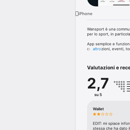
iPhone
Wansport è una community
per lo sport, in particol
App semplice e funzional
corsi, lezioni, eventi, 
altro
piaceri ed interessi.

Puoi metterti alla prova
Valutazioni e rec
appassionante.

2,7
Scarica subito la App, a
INIZIA A FARE SPORT! Potr
aggiungerti ad una parti
su 5
ORGANIZZA PARTITE P
Wallet
Con Wansport sarà sempl
basterà indicare quando 
giocatori con la tua stes
EDIT: mi spiace infor
le loro adesioni. Quando
stessa che ha dato il