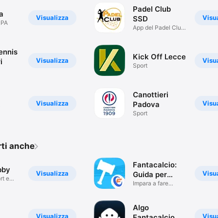
Padel Club
a
Visualizza
Visu
SSD
SPA
App del Padel Club
SSD
ennis
Kick Off Lecce
Visualizza
Visu
i
Sport
Canottieri
Visualizza
Visu
Padova
ioni
Sport
rti anche
Fantacalcio:
bby
Visualizza
Visu
Guida per
rt e
l'Asta
Impara a fare
un'Asta Perfetta
Algo
Visualizza
Visu
Fantacalcio