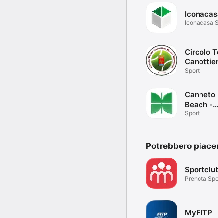
Iconacas
Iconacasa 
Circolo T
Canottier
Sport
Canneto
Beach -
Prenotaz
Sport
Potrebbero piace
Sportclu
Prenota Spo
Benessere
MyFITP