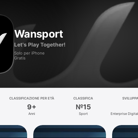
Wansport
Let's Play Together!
Solo per iPhone
Gratis
CLASSIFICAZIONE PER ETÀ
CLASSIFICA
SVILUPP
9+
№15
Anni
Sport
Enterprise Digital