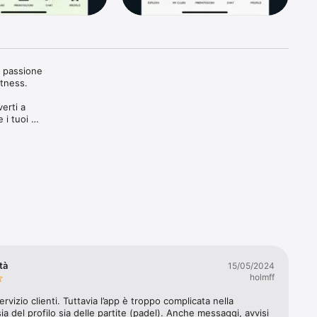
 passione 
tness. 

rti a 
i tuoi 
NO A TE o 
tà
15/05/2024
campo. Ti 
holmff
ri 
e raccogli 
ervizio clienti. Tuttavia l’app è troppo complicata nella 
e.

ia del profilo sia delle partite (padel). Anche messaggi, avvisi 