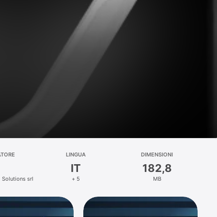
ATORE
LINGUA
DIMENSIONI
IT
182,8
 Solutions srl
+ 5
MB