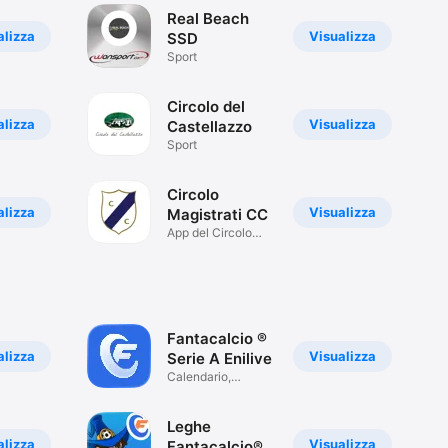
Real Beach
alizza
Visualizza
SSD
Sport
Circolo del
alizza
Visualizza
Castellazzo
Sport
Circolo
alizza
Visualizza
Magistrati CC
App del Circolo
Magistrati CC
Fantacalcio ®
alizza
Visualizza
Serie A Enilive
Calendario,
classifiche e news
Leghe
alizza
Visualizza
Fantacalcio®