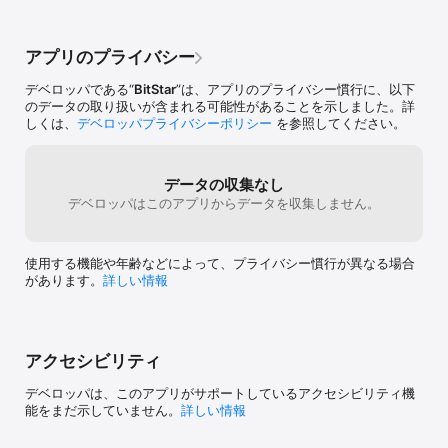
やすく、意図し
めアップロード
・一部のドキュメントファイルにも対応しました。

　PDF、doc、docx、pptx、xls、xlsx　などのファイルについては

アプリのプライバシー
　iOSの独自の機能で直接閲覧することができますし、アプリ連携で
専用のアプリケーションに

デベロッパである“
BitStar
”は、アプリのプライバシー慣行に、以下
　渡して閲覧・編集することも可能です。

のデータの取り扱いが含まれる可能性があることを示しました。詳
しくは、
デベロッパプライバシーポリシー
を参照してください。
※さくらぽけっとは、さくらインターネットで提供している「さくら
のレンタルサーバ」

「さくらのマネージドサーバ」 のオプションサービスとなります。

　本アプリをご利用いただくために、「さくらのレンタルサーバ」
データの収集なし
スタンダード以上

デベロッパはこのアプリからデータを収集しません。
　もしくは、「さくらのマネージドサーバ」のご利用必須となりま
す。

使用する機能や年齢などによって、プライバシー慣行が異なる場合
　上記サーバーを既にご利用中のお客さまであれば、アプリをダウ
があります。
詳しい情報
ンロードして直ぐに

　ご利用いただけます。新たにサーバーのお申し込みをしていただ
く必要はございません。 

※ご利用いただくにはインターネット接続が必須となりますので、パ
アクセシビリティ
ケット通信料が

　別途かかります。WiFiでのご利用も可能です。

デベロッパは、このアプリがサポートしているアクセシビリティ機
能をまだ示していません。
詳しい情報
　サムネイル表示による、パケット通信をおさえたい場合は、アプ
リの設定から
