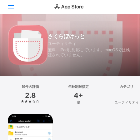
Today
さくらぽけっと
ユーティリティ
ゲーム
無料 · iPadに対応しています。macOSでは検
証されていません。
アプリ
Arcade
検索
19件の評価
年齢制限指定
カテゴリ
2.8
4+
プラットフォーム
歳
ユーティリティ
iPhone
iPad
Mac
Vision