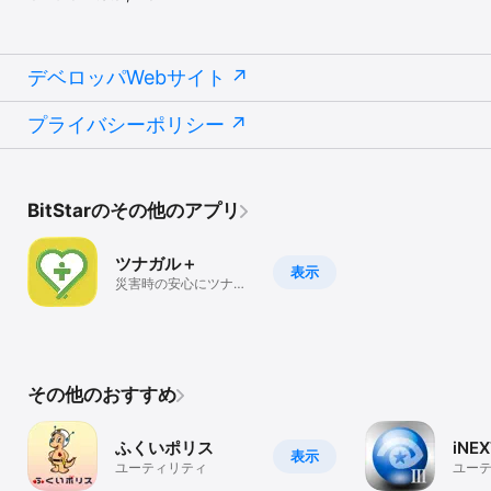
デベロッパWebサイト
プライバシーポリシー
BitStarのその他のアプリ
ツナガル＋
表示
災害時の安心にツナガ
ル防災アプリ
その他のおすすめ
ふくいポリス
iNE
表示
ユーティリティ
ユー