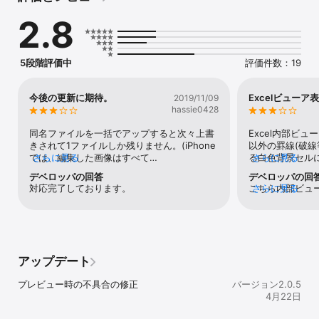
2.8
・ご利用端末から写真・動画のアップロードが可能

　撮影した写真・動画をさくらのレンタルサーバにアップロードす
ることで

　ご利用端末の容量を気にすることなく、写真や動画の閲覧が可能
5段階評価中
評価件数：19
になります。

・サーバーから直接画像や動画を閲覧することが可能

今後の更新に期待。
Excelビューア
2019/11/09
　サムネイルやギャラリー表示を利用することで、サーバーにアッ
hassie0428
プロードした写真や

　動画を端末にダウンロードすることなく、直接閲覧することが可
同名ファイルを一括でアップすると次々上書
Excel内部ビ
能です。

きされて1ファイルしか残りません。(iPhone
以外の罫線(破線
　もちろん端末にダウンロードすることもできます。

では、編集した画像はすべて
さらに見る
る白色背景セル
さらに見る
　※動画はストリーミング配信です。

FileSizeRender.jpgとなってしまう)そんな時
なっており見づ
デベロッパの回答
デベロッパの回
に自動で番号を振りながらアップする機能が
にて対応が難し
対応完了しております。
こちら内部ビュ
さらに見る
・パソコンとの連携

あると有り難いです。今後に期待。
表示切替可能に
は難しいのです
　ご利用中のさくらのレンタルサーバの領域内に、ファイルが送ら
他:ファイル名や
ルの操作や外部
れますので

字化けし修正す
対応アプリがあ
　サーバー上のファイルを、パソコンにFTPソフトでダウンロード
には削除後再度
です。・内部ビ
したり、

す。
有ボタンを押下
　逆にパソコン上のファイルを、サーバー上の指定フォルダにアッ
アップデート
に一覧のファイ
プロードすれば

他」の件につき
　さくらぽけっとで閲覧することも可能です。

プレビュー時の不具合の修正
バージョン2.0.5
レンタルサーバ
　※日本語名のファイルを転送する場合は FTPクライアント側の設
4月22日
仕様上、機種依
定で

ス、特殊な記号
　 文字コードを「EUC-JP」に設定してください。
