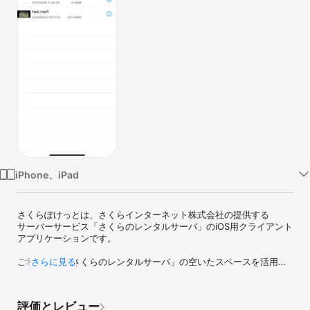
Watch
TV
iPhone、iPad
さくらぽけっとは、さくらインターネット株式会社の提供する

サーバーサービス「さくらのレンタルサーバ」のiOS用クライアント
アプリケーションです。

ご利用中の「さくらのレンタルサーバ」の空いたスペースを活用
さらに見る
し、iOS上から

ファイルやフォルダの操作が可能になります。

評価とレビュー
さくらぽけっとの主な特徴は以下の通りです。
