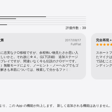
ずみで、非日常的な世界に引き込まれてしまった男の喜劇である。



展開する画面を、単純なチャレンジゲームと考えたら、ほとんど君たちは、
　同じレベルで、この作品を考えないようにして欲しい。

評価件数：39
孤島へ、宝探しに出発できるようになっているが、そこまで果たして何人が
ゲームスピリットへ向けた、文字通りの私からの挑戦状である。

次第
完全再現＋
2017/08/17
意◆

FullFlat
端末に接続し、「めにゅう」から「おんせいにゅうりょく」を選択すると、
ラクターに話しかけたり、スナックあぜ道で「からおけ」を楽しむことができ
典に忠実なク○移植ですが、余程怖い物見たさか思い入
スホート
しいかと。それ故に☆４。(以下詳細)　追加ステージ
たマイク
の入力を認識しない不具合が確認されています。

未プレイですが、間違いなく今も伝説のク○ゲーです。
で詰むこ
え）無敵モードにより、ノーヒント・ノーヘルプでもゴ
ンディン
て◆

謎解きも本筋については、検索して分かるファミコン版
、通常のモードと以下の違いがあります。

す。セーブがセーブデータ式になった、マイクを専用ボ
非チャレンジしてみてください。

UI面も向上しています。従って「懐かしさや不条理に
を出せるか」がオススメ可否の分かれ目です。
常モードの違い＞

゛ー」の敵の数が多い

オリジナルのエンディングを実装

により、この App の機能が向上します。 新しく追加される機能はありません。
◆
