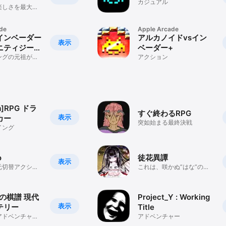
カジュアル
楽しさを最大限
de
Apple Arcade
インベーダー
アルカノイドvsイン
表示
ニティジーン
ベーダー+
ングの元祖が最
アクション
m]RPG ドラ
すぐ終わるRPG
表示
カー
突如始まる最終決戦
イング
o
徒花異譚
表示
元切替アクショ
これは、咲かぬ”はな”の物
語――。
里の棋譜 現代
Project_Y : Working
表示
テリー
Title
アドベンチャー
アドベンチャー