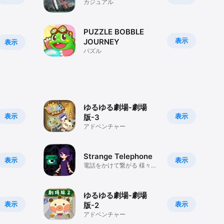
カジュアル
PUZZLE BOBBLE
表示
JOURNEY
表示
パズル
ゆるゆる劇場-劇場
表示
表示
版-3
アドベンチャー
Strange Telephone
表示
表示
電話をかけて繋がる 様々な
『奇妙な世界』
ゆるゆる劇場-劇場
表示
表示
版-2
アドベンチャー