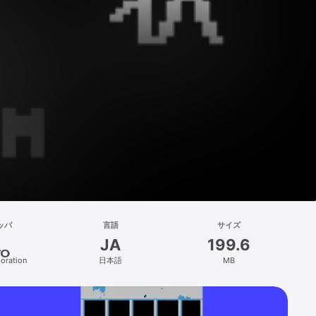
ッパ
言語
サイズ
JA
199.6
oration
日本語
MB