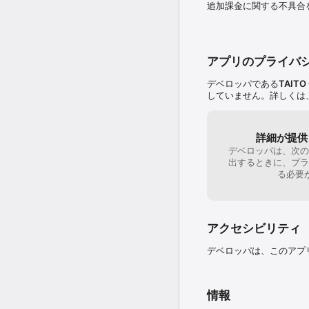
追加課金に関する不具合
「むてきもーと゛」は、
いた゛ー」で山に衝突し
【価格】

アプリ本体：￥840　※
アプリのプライバ
【互換性】

デベロッパである
TAITO 
iOS8.0以降。iPhone、i
していません。詳しくは
【プレイに必要な空き容量
インストールする際には1
詳細が提供
デベロッパは、次の
【お問い合わせ】

出するときに、プラ
appsupport@taito.co.jp

る必要
ⓒTAITO CORPORATION
アクセシビリティ
デベロッパは、このアプ
情報