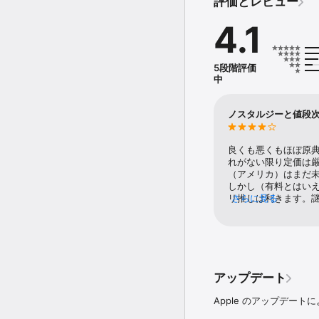
評価とレビュー
う言えない。

この物語は、ふとしたは
4.1
◆作者からのメッセージ◆
これから諸君の目の前に
リアーできないだろう。

5段階評価
まず、今までのゲームと
中
ゲームなかばで、南海の
きるか。これは1億人の
ノスタルジーと値段
◆マイク機能に関するご注
イヤホン、ヘッドホンを
入力で、ゲーム中のキャ
良くも悪くもほぼ原
れがない限り定価は厳
※一部端末にて、音声で
（アメリカ）はまだ
しかし（有料とはい
◆はーと゛もーと゛につい
リ推しは利きます。
さらに見る
「はーと゛もーと゛」は
の情報が流用可能で
腕に自信のある方は、是
タンで代替できる、等
840円～1080円
＜はーと゛もーと゛と通
・敵の体力が多い

・敵の攻撃力が高い

アップデート
・「はんく゛く゛らいた
・「はーと゛もーと゛」
Apple のアップデート
◆むてきもーと゛について