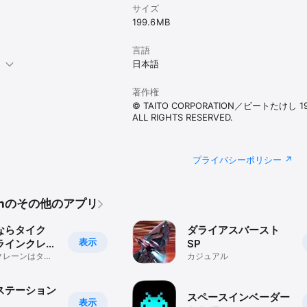
サイズ
199.6 MB
言語
。
日本語
著作権
© TAITO CORPORATION／ビートたけし 198
ALL RIGHTS RESERVED.
プライバシーポリシー
ationのその他のアプリ
ならタイク
ダライアスバースト
表示
ラインクレー
SP
オンクレ)
クレーンはタイ
カジュアル
ぐるみ等プライ
ステーション
スペースインベーダー
表示