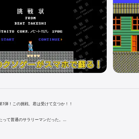
第1弾！この挑戦、君は受けて立つか！！

たって普通のサラリーマンだった。

の三人暮らし、趣味はパチンコと酒。そんな平凡な毎日の生活が、彼の全てだ
ような出来事が待ちかまえていようとは、だれが想像しただろう。ああ、こ