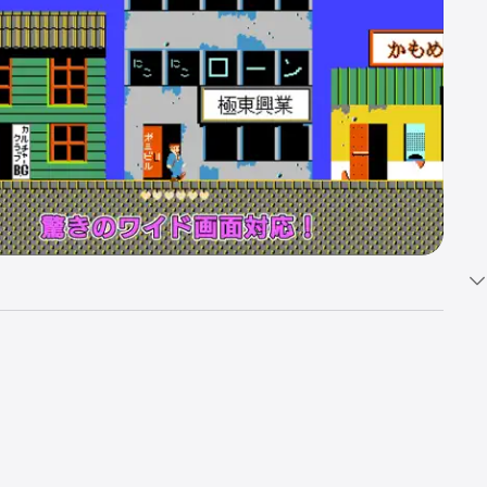
った。

れ以上はも