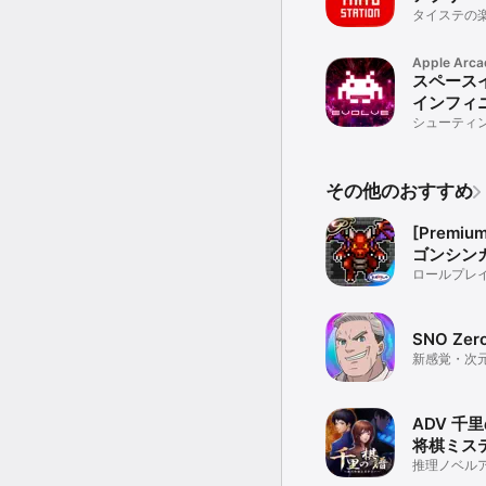
タイステの
に！
Apple Arca
スペース
インフィ
エボルブ
シューティ
終進化
その他のおすすめ
[Premiu
ゴンシン
ロールプレ
SNO Zer
新感覚・次
ン！
ADV 千
将棋ミス
推理ノベル
ゲーム