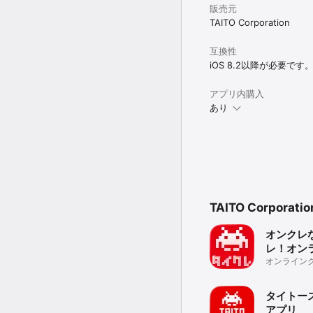
販売元
TAITO Corporation
互換性
iOS 8.2以降が必要です
アプリ内購入
あり
TAITO Corpor
オンクレ
レ！オン
ンゲーム(
オンライン
トー！ぬい
ズ/景品も！
タイトー
アプリ