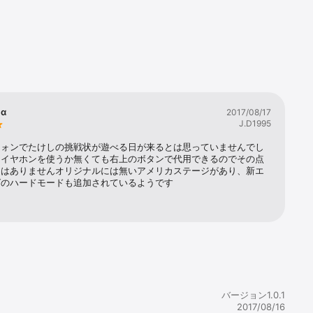
最後までク
クリアーで
α
2017/08/17
J.D1995
音声による
ます。

フォンでたけしの挑戦状が遊べる日が来るとは思っていませんでし
はイヤホンを使うか無くても右上のボタンで代用できるのでその点
とはありませんオリジナルには無いアメリカステージがあり、新エ
グのハードモードも追加されているようです


バージョン1.0.1
2017/08/16