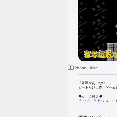
iPhone、iPad
「常識があぶない。」

ビートたけし作、ゲーム
◆ゲーム紹介◆

そのサラリーマンは、い
さらに見る
給料は並、家族は妻と子
こんな彼の未来に、あの