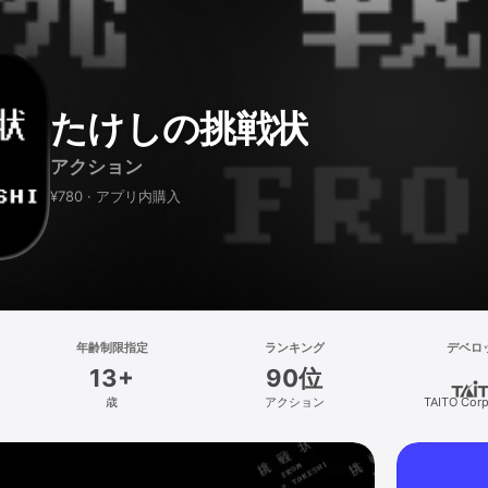
たけしの挑戦状
アクション
¥780 · アプリ内購入
年齢制限指定
ランキング
デベロ
13+
90位
歳
アクション
TAITO Corp