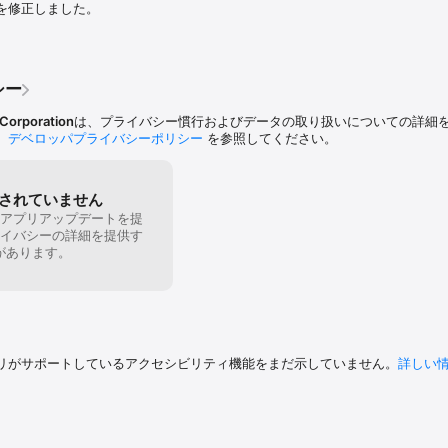
を修正しました。
敵の攻撃や体当たりによるダメージを受け付けなくなるモードです。「はん
たり、海に落下したりした際には、ゲームオーバーになります。ご注意くださ
課金コンテンツあり

シー
Corporation
は、プライバシー慣行およびデータの取り扱いについての詳細をA
Pad、およびiPod touch に対応

、
デベロッパプライバシーポリシー
を参照してください。
】

80MB程度の空き容量が本体に必要となります。

されていません
アプリアップデートを提
イバシーの詳細を提供す
があります。
／ビートたけし 1986, 2017 ALL RIGHTS RESERVED.
リがサポートしているアクセシビリティ機能をまだ示していません。
詳しい