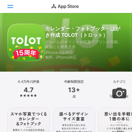
カレンダー・フォトブック・はが
Today
き作成 TOLOT（トロット）
ゲーム
アルバムのオリジナル写真でプリント印刷、
家族にも簡単共有
iPhoneのみ対応
アプリ
無料 · iPhone対応
Arcade
検索
6.4万件の評価
年齢制限指定
カテゴリ
4.7
13+
プラットフォーム
歳
写真／ビデオ
iPhone
iPad
Mac
Vision