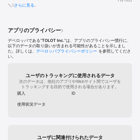
お気に入りの写真12枚で作る、卓上用のB6サイズリング綴じカレン
＼祝15周年／

さらに見る
ダーです。

TOLOTは2026年6月27日で15周年を迎えました！

1部690円（送料無料・税込み）から注文できます。

日頃のご愛顧を誠にありがとうございます。

裏面は実用的な月間ブロックカレンダーになっており、仕事や家事
の予定管理にも便利です。

■機能追加

13ヶ月カレンダーや年間カレンダーも付いており、長期的な計画を
アプリのプライバシー
・お支払い方法で「PayPay」が使えるようになりました。

立てるのにも役立ちます。

表紙に写真もいれられるので、プレゼント、ノベルティや名入りカ
デベロッパである“
TOLOT Inc.
”は、アプリのプライバシー慣行に、
■細かなバグフィックス

レンダーとしても最適です。

以下のデータの取り扱いが含まれる可能性があることを示しまし
・壁掛けカレンダーで写真表紙を選んでいる場合に、強制
た。詳しくは、
デベロッパプライバシーポリシー
を参照してくださ
終了する場合があった問題を修正。
い。
【壁掛けカレンダー】

12枚の写真で作る見開きA3サイズ

1部990円〜（送料無料・税込み）

ユーザのトラッキングに使用されるデータ
次のデータは、他社のアプリやWebサイト間でユーザを
■お気に入り写真12枚で簡単作成

トラッキングする目的で使用される場合があります。
新年1月、新年度4月だけでなく、誕生月や記念日など好きな月を
「はじまり月」に設定できます。リング綴じ見開きA3サイズで1部
購入
ID
990円〜（送料無料・税込み）。表紙にも写真を入れられます。

使用状況データ
■自由に選べるはじまり年月

開始月は市販品に多い1月や4月以外も選べます。友達・子供の誕生
月、物事を始めた月、恋人と付き合い始めた月など思い入れの強い
月を起点に作れます。開始曜日も日曜または月曜を選択できます。

■みんなと予定を共有

ユーザに関連付けられたデータ
日付部分のスペースに予定やメモを自由に書き込めます。
