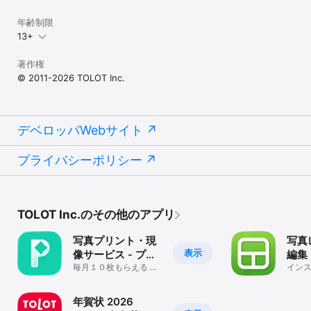
■用途別でカジュアルに作れる1冊500円～

年齢制限
特別なときも日常でも、用途に合わせて作れる3タイプ。毎月でも作
13+
りやすい1冊500円のタイプと、1冊1,000円のプレゼント向きプレミ
アム仕様があります（全て税込み）。

著作権
■写真が「残せる、贈れる」本の形へ

© 2011-2026 TOLOT Inc.
写真データが手に取れる本になります。記念のプレゼントに、会話
の弾むコミュニケーションツールに、思い出を形にして残せて、い
つでも手軽に見返せます。

デベロッパWebサイト
■あなたの写真を引き立たせる表紙デザイン

1冊にまとめたいテーマや物語に合わせてデザインされた表紙の
数々。思い出の写真をさりげなく演出します。

プライバシーポリシー
【ポストカード・年賀状】

多彩なテンプレートに写真1枚で作る

TOLOT Inc.のその他のアプリ
■デザインテンプレートを1つ選び、写真を1枚アップロード。

でき上がりイメージを確認でき、画像の位置を調整してから画面に
写真プリント・現
写真
従って注文するだけで、ものの数分で完成します。

表示
像サービス - プリ
編集
ントスクエア
毎月１０枚もらえる ま
TOL
インス
■ワンコインだから気軽に作れる

しかく・L判写真アプリ
ーズ
写真1枚の同一柄が30枚1セットで500円（税込み・送料無料）。

ージ
年賀状 2026
■年賀状向けに機能を拡充
