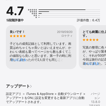
4.7
【メディア掲載実績：176媒体 2026年7月現在 】

テレビ：めざましテレビ、王様のブランチ、スクール革命、他11番
組

新聞：読売新聞、日本経済新聞、他9媒体

5段階評価中
評価件数：6.4万
雑誌：ひよこクラブ、日経トレンディ、他59媒体

Web：Appbank、ライフハッカー、他97媒体

良いです！
とても綺麗に仕
2019/09/20
◆◇◆◇商品ラインナップ◇◆◇◆

す。
ロケティ
【ポスターカレンダー（A3サイズ / 写真1枚タイプ）】

子どもの成長記録として利用しています。画
写真1枚で手軽に作れて、1年分のカレンダーを1枚の紙に印刷しま
写真の整理に色
質はめちゃくちゃ良いとはいえませんが、か
す。

が、やっぱり製
わいい表紙も選べてページから数も多くてこ
「飾る」に特化した仕上がりを重視し、リッチな質感と鮮やかな発
く、それが500
の値段なら良いと思います。第一子の時に利
色を実現するため、敢えて艶やかな光沢紙を採用しました。

今回は旅行の記
用してよかったので2人目でも同じことよう
さらに見る
1部500円（送料別・税込み）から注文できます。

喜んでました。プ
さらに見る
に利用しています。両親にもプレゼント出来
しましたが、元
てとても喜んでくれます！画質向上、値下げ
きさだと思いま
に期待して星4にしました！成長記録シリー
【卓上リング綴じカレンダー（ハガキサイズ / 8枚タイプ）】

いる写真を整理
ズのはらぺこあおむし愛用してるので、バリ
ハガキサイズのコンパクトな卓上カレンダーで、1部500円〜（送料
エーション増えたら嬉しいです。クーポンコ
無料・税込み）から注文できます。

ード良ければ使ってください！→JPYKC
アップデート
年間カレンダーも付いており、長期の予定も管理できます。省スペ
ース設計で、どこにでも飾りやすいのも魅力です。

設定アプリ ＞ iTunes & AppStore > 自動ダウンロード > 
バージ
アップデートをONに設定を変更すると最新アプリに自動
ョン
でアップデートされます。

13.8.0
【卓上リング綴じカレンダー（B6サイズ / 14枚タイプ）】

7月13日