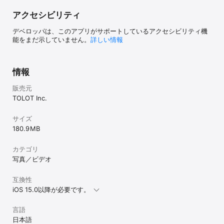
自由にアレンジできます。

アクセシビリティ
■ワンコインだから気軽に作れる

1部500円〜（税込み）。1部から作れるので、離れて暮らす家族や
デベロッパは、このアプリがサポートしているアクセシビリティ機
友人にも、お気に入りの写真で手軽にプレゼントできます。

能をまだ示していません。
詳しい情報
■シーンに合わせて選べるデザインテンプレート

シンプルなものやかわいいものなど、飾る場所や入れる写真に合わ
情報
せてデザインテンプレートを選べます。

販売元
■大切な予定もしっかり管理

TOLOT Inc.
裏面は予定を書き込めるシンプルな月間カレンダーです。長期の予
定を一覧できる年間カレンダーも付属します。

サイズ
■どんなインテリアにもマッチするオリジナル木製スタンド

180.9 MB
各月のカレンダー12枚と年間カレンダー1枚の計13枚が収まる木製ス
タンドを1個付属。

カテゴリ
使用する木材は建築や高級家具製作時に生じた端材で作られている
ため、さまざまな種類があります。

写真／ビデオ
ランダム封入につき種類を選べませんので、何が届くかお楽しみ
に！

互換性
※「木製スタンドなし」も選べます

iOS 15.0以降が必要です。
【フォトブック】

言語
大切な写真が簡単に1冊の“本”になる

日本語