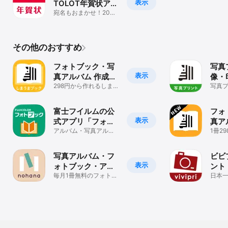
表示
TOLOT年賀状アプ
特に要望の多かった「宛名印刷」を追加料金なしで対応しました。

リ
宛名もおまかせ！2026
年はスマホで年賀状の
作成を全て完結
【毎月カレンダー（壁掛けタイプ）】

お気に入りの写真1枚をA4変形の大きなサイズで1ヶ月分のカレンダ
その他のおすすめ
ーにプリント

フォトブック・写
写真
■手軽に試せるプチプライス

表示
真アルバム 作成ア
像・
1部250円（税込み・送料無料）で作れます。

プリ しまうまブッ
298円から作れるしま
せ！
写真プ
うまプリントのフォト
から
■写真が映える大きなA4変形サイズ

ク
リン
ブックアプリ
ト・
縦・横・正方形の写真に合わせて選べる3種類のデザインレイアウ
富士フイルムの公
フォ
ト。縦写真はL判写真の約4倍、正方形写真はCDジャケットの約1.5
表示
倍の大きな写真が入ります。横写真は書き込んで使いやすいように
式アプリ「フォト
真ア
カレンダーの実用性を重視しました。

ブック簡単作成タ
アルバム・写真アルバ
まう
1冊2
ムの作成ができるアル
ク・
イプ」
ルバ
バム作成アプリ
や家
【お支払い方法】

写真アルバム・フ
ビビ
クレカが無くてもOK。ケータイ料金と一緒に支払い可能。楽天ペイ
表示
ォトブック・アル
ント
も使えます。

バム作成アプリ：
毎月1冊無料のフォトア
写真
日本
・クレジットカード（VISA、MasterCard、JCB、AMEX、Diners）

ルバム！続けやすい家
写真
ノハナ
・PayPay

族アルバムアプリ
プリ
・auかんたん決済

・d払い（ドコモ）

・ソフトバンクまとめて支払い・ワイモバイルまとめて支払い

・楽天ペイ
