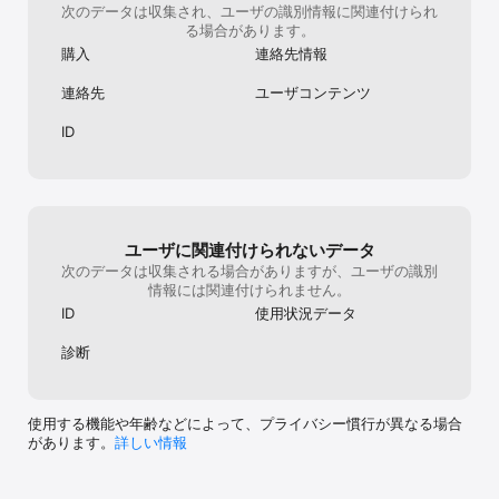
次のデータは収集され、ユーザの識別情報に関連付けられ
視認性に優れ、離れた位置からも見やすい大きさなので、みんなか
る場合があります。
ら見える場所に飾ればスケジュールをラクに共有できます。

購入
連絡先情報
■保管に適した折り畳みA4サイズ

連絡先
ユーザコンテンツ
折り畳むと一般的なコピー用紙（A4）サイズなので、使用後は本棚
にそのまま収納して保管できます。

ID
いつか取り出したときに、写真と書き込んだ予定・内容があなたの
記憶を呼び起こします。

■ギフトやグッズに最適な写真表紙

表紙に写真を設定すれば、名入りカレンダーやノベルティグッズ
に！1部から手軽に作れ、金額がわかる納品書類は同梱されないため
プレゼントで直送できます。

ユーザに関連付けられないデータ
次のデータは収集される場合がありますが、ユーザの識別
■13ヶ月カレンダー付き

情報には関連付けられません。
月間カレンダー部分は1年分に加えて13ヶ月目も付属。さらに、1ペ
ID
使用状況データ
ージの年間カレンダーも付いているため、広く長期の予定を確認で
きます。どんな1年にするか計画を立てるのにも役立ちます。

診断
【卓上カレンダー】

1年分12枚の写真でつくる

使用する機能や年齢などによって、プライバシー慣行が異なる場合
があります。
詳しい情報
■どこにでも飾れて毎日眺められる

ハガキサイズでコンパクトな卓上タイプだから、身近なところに置
いて1年間を一緒に過ごせます。1枚ずつ手に取れるので、飾り方も