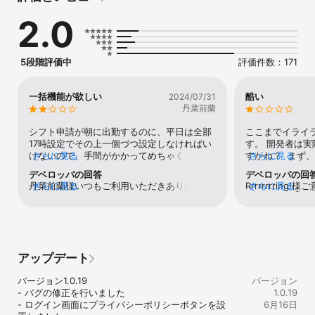
2.0
5段階評価中
評価件数：171
一括機能が欲しい
酷い
2024/07/31
丹菜前蘭
シフト申請が朝に出勤するのに、平日は全部
ここまでイライ
17時設定でその上一個づつ設定しなければい
す。 開発者は
けないので、手間がかかってめちゃくちゃイ
さらに見る
すかね？  まず
さらに見る
ライラしてまう。あって私が知らないとした
合「今月のシフ
デベロッパの回答
デベロッパの回
らヘルプとか欲しい。通知も同じで一個づつ
のアプリを開く
丹菜前蘭様いつもご利用いただきありがとう
さらに見る
Rrrrrrrrin
さらに見る
見なきゃいけないのが凄く嫌。こっちも一括
シフト申請画面
ございます。申し訳ございませんが、「一括
ざいます。①は
既読が欲しい
故？？ こんな
機能」は持ち合わせておりません。シフト申
のため本部管理
ないのはある意
請画面に表示される時間は、シフト作成者
ございます。③
更に一度ログイ
（店長など）にご相談をお願いいたします。
め、設定はシフ
再ログインを求
シフト作成者は、従業員情報の勤務形態から
②④に関しまし
ティ上理解でき
アップデート
時間を変更することが可能です。アールシフ
使用できる改善
手くいきません
トの仕様はお客様ごとに異なりますので、上
ません。より使
「不正な移動」
バージョン1.0.19

バージョン
記で解決しない場合は所属企業のご担当者様
ため引き続き改
をさせられます。
- バグの修正を行いました

1.0.19
にご確認いただければ幸いです。 一括機能・
現に努めてまい
に1日ずつ毎回入
- ログイン画面にプライバシーポリシーボタンを設
6月16日
通知に関するご要望は改善の参考とさせてい
おり大変申し訳
ートさんや学生