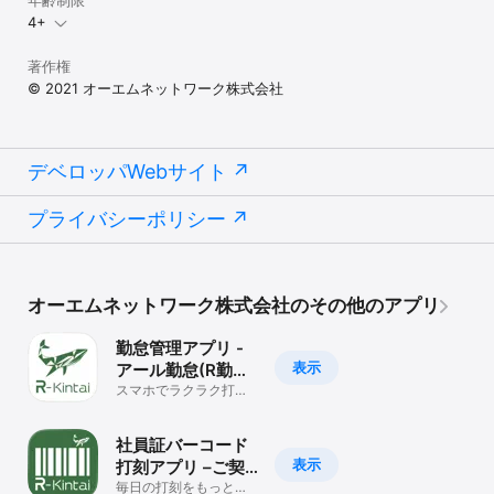
年齢制限
4+
著作権
© 2021 オーエムネットワーク株式会社
デベロッパWebサイト
プライバシーポリシー
オーエムネットワーク株式会社のその他のアプリ
勤怠管理アプリ -
表示
アール勤怠(R勤怠)
ユーザ様専用
スマホでラクラク打
刻！ 面倒な申請もサク
ッと操作可能！
社員証バーコード
表示
打刻アプリ –ご契
約ユーザ様専用
毎日の打刻をもっとベ