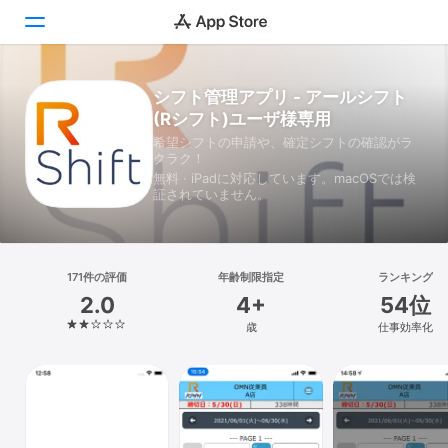
シフト管理アプリ - アールシフト
Today
(Rシフト)ユーザ様専用
ゲーム
希望シフトの申請や、確定シフトの確認がラ
クラク！
無料 · iPadに対応しています。macOSでは検
アプリ
証されていません。
Arcade
検索
171件の評価
年齢制限指定
ランキング
2.0
4+
54位
プラットフォーム
歳
仕事効率化
iPhone
iPad
Mac
Vision