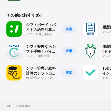
ンリに！
その他のおすすめ
シフトボード：バ
履歴
表示
イトの給料計算と
アル
シフト管理
シフト管理と給料計算
歴書
が便利なバイト・アプ
成、P
リ
シフト管理ならシ
履歴書
表示
フト手帳！バイト
(ヤギ
のシフトも給料計
シフト・給料計算・税
ラも
アル
金・扶養の壁を管理！
要な
算も一括管理
パート・バイトアプリ
歴書
シフト管理と給料
To
表示
計算のシフトカレ
イン
ンダー:バイトの勤
給与計算とシフト表を
のメ
やるこ
おしゃれでシンプルな
強記
務表にも
とリ
シフトのカレンダー
定表
日本
English (US)