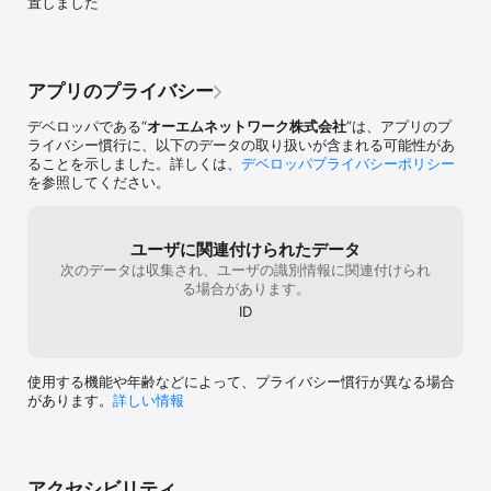
置しました
ただきます。この度は貴重なご意見を頂戴し
用いただければ幸いです
決まった時間に
ありがとうございました。
----------------
プリセット機能
---------------
望があれば手動
なご意見をお寄
ット機能が無い
ます。①ログイ
る意味分かります
アプリのプライバシー
が来月になって
時の間使えなく
するか来月にす
間営業のお店も
デベロッパである“
オーエムネットワーク株式会社
”は、アプリのプ
す。②再ログイ
合であり、致命
ライバシー慣行に、以下のデータの取り扱いが含まれる可能性があ
けしておりまし
実際に使うユー
ることを示しました。詳しくは、
デベロッパプライバシーポリシー
ールシフトでは
いない典型的な
を参照してください。
どに、このよう
がずっと低いの
とがあります。
のはまぁ、そう
1.0.12にて
寧な返答があり
れた際に再ログ
ユーザに関連付けられたデータ
内のどこを見て
ております。　
次のデータは収集され、ユーザの識別情報に関連付けられ
画面の設定のと
グレードをお試
る場合があります。
理者等に言わな
れない場合は、
何故…？？②ス
ID
報、アプリのバ
んかした事ないで
いただけますと
とパスワードの
を出す際のプリ
シュキルして開
理者からの操作
使用する機能や年齢などによって、プライバシー慣行が異なる場合
率でログインして
決められた時間
があります。
詳しい情報
業員側で出来な
で、　　申請す
ぁ無理なんでし
ことができます
多くの方がこれ
ただけない時間
るにも関わらず
けしておりまし
事ですね。仕方
アクセシビリティ
ちらは所属企業