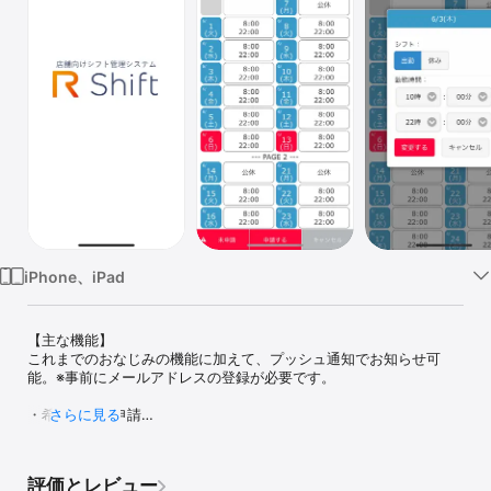
Watch
TV
iPhone、iPad
【主な機能】

これまでのおなじみの機能に加えて、プッシュ通知でお知らせ可
能。※事前にメールアドレスの登録が必要です。

・希望シフト申請

さらに見る
・確定シフト確認

・確定作業スケジュール確認

・店舗からのお知らせ確認

評価とレビュー
・プッシュ通知にて各種お知らせ（申請忘れなど）