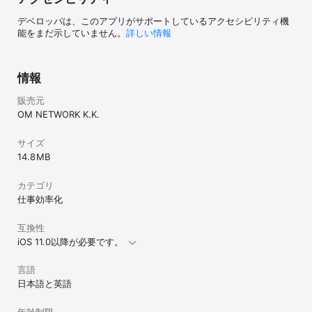
テナンスのため
デベロッパは、このアプリがサポートしているアクセシビリティ機
す。　　お手数で
能をまだ示していません。
詳しい情報
で操作いただけ
どは、お手数で
お問い合わせを
は貴重なご意見
情報
ります。 皆様
努めてまいりま
販売元
ければ幸いです
OM NETWORK K.K.
サイズ
14.8 MB
カテゴリ
仕事効率化
互換性
iOS 11.0以降が必要です。
言語
日本語と英語