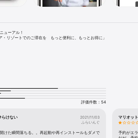
ニューアル！

ア・リゾートでのご滞在を　もっと便利に、もっとお得に」

更など、アプリに機能が集約。

の確認のほか、宿泊の予約マイページが登場！

評価件数：54
ンやキャンペーン情報をいち早くGET!

ひらけない
マリオッ
2021/11/03
ふらいんぐ
したら開けた瞬間落ちる。。再起動や再インストールもダメで
予約がエ
る

だが、予