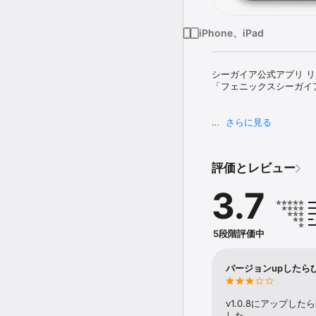
iPhone、iPad
シーガイア公式アプリ リ
「フェニックスシーガイ
さらに見る
■アプリで完結

各種予約、登録情報の変
評価とレビュー
3.7
■予約マイページ

各種予約や施設混雑状況
5段階評価中
■クーポン配布

アプリ限定のお得なクーポ
バージョンupしたら
v1.0.8にアップ
■ポイントを贈る・受け取
した