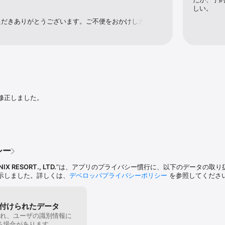
しい。
ただきありがとうございます。ご不便をおかけし大変申
不具合の対応バージョンをリリースしておりますので、
再度お試しいただければ幸いです。今後とも、アプリ並
シーガイア・リゾートをよろしくお願いいたします。
修正しました。
シー
IX RESORT., LTD.
”は、アプリのプライバシー慣行に、以下のデータの取り
示しました。詳しくは、
デベロッパプライバシーポリシー
を参照してくださ
付けられたデータ
れ、ユーザの識別情報に
る場合があります。