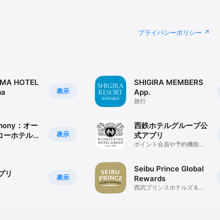
プライバシーポリシー
AMA HOTEL
SHIGIRA MEMBERS
表示
ma
App.
旅行
rmony：オー
西鉄ホテルグループ公
表示
コーホテルズ
式アプリ
リ
ポイント会員や予約機能が
これひとつに
Seibu Prince Global
プリ
表示
Rewards
西武プリンスホテルズ＆リ
ゾーツ