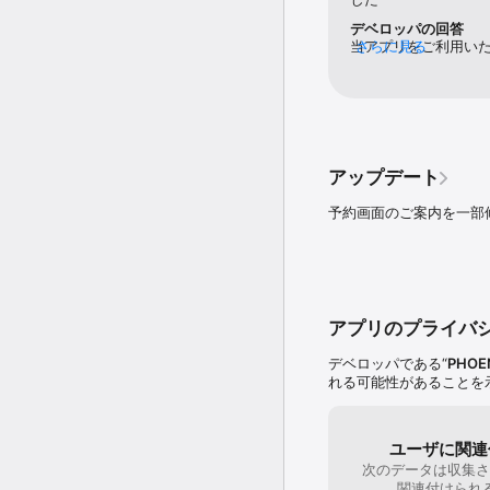
デベロッパの回答
当アプリをご利用い
さらに見る
し訳ございません。
アップデートの上、
びにフェニックス・
アップデート
予約画面のご案内を一部
アプリのプライバ
デベロッパである“
PHOEN
れる可能性があることを
ユーザに関連
次のデータは収集さ
関連付けられ