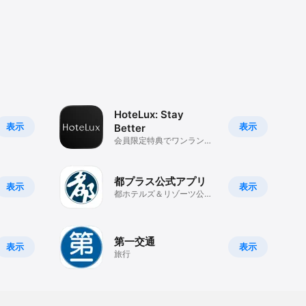
HoteLux: Stay
表示
表示
Better
会員限定特典でワンランク
上の滞在を
都プラス公式アプリ
表示
表示
都ホテルズ＆リゾーツ公式
アプリ
第一交通
表示
表示
旅行