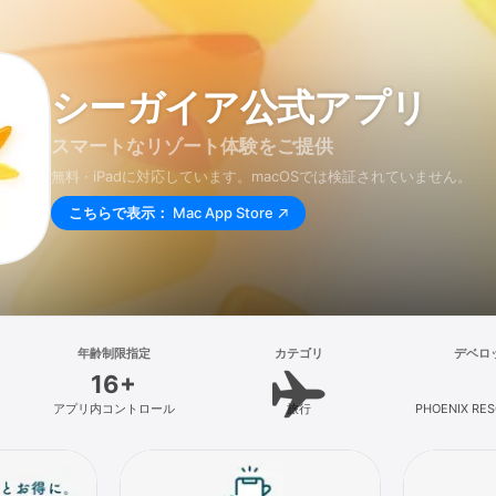
シーガイア公式アプリ
スマートなリゾート体験をご提供
無料 · iPadに対応しています。macOSでは検証されていません。
こちらで表示：
Mac App Store
年齢制限指定
カテゴリ
デベロ
16+
アプリ内コントロール
旅行
PHOENIX RESO