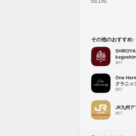
CO.,LTD.
その他のおすすめ
SHIROY
kagoshi
旅行
One Ha
クラニッ
会員アプ
旅行
JR九州ア
旅行