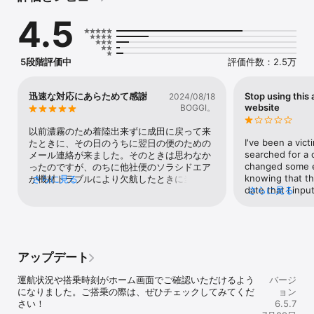
4.5
5段階評価中
評価件数：2.5万
迅速な対応にあらためて感謝
Stop using this 
2024/08/18
website
BOGGI。
以前濃霧のため着陸出来ずに成田に戻って来
I've been a victi
たときに、その日のうちに翌日の便のための
searched for a c
メール連絡が来ました。そのときは思わなか
changed some en
ったのですが、のちに他社便のソラシドエア
knowing that the 
が機材トラブルにより欠航したときに当然メ
さらに見る
date that I input
さらに見る
ール連絡あると思ったら何日経ってもうんと
check for every
もすんともない。いろんな諸事情があると思
to find out that 
い1ヶ月待ちましたがやはり連絡は一切なし。
month before my
やむなくネットでソラシドのお問合せ窓口を
twice. What kin
クリックしたらANAのお問合せに繋がりその
changing entries
窓口で立て替え費用の請求をしたら、ソラシ
アップデート
confirmation? A
ドに請求して下さいと折り返しのメールが！
their help, they
結局空港窓口まで行って立て替え費用専用の
運航状況や搭乗時刻がホーム画面でご確認いただけるよう
バージ
100% price more
封筒を貰って、振り込み口座やらいろいろ記
になりました。ご搭乗の際は、ぜひチェックしてみてくだ
ョン
or Expedia they
入して領収書を入れポスト投函。それから更
さい！
6.5.7
than this garba
に1ヶ月経つが未だ連絡も振り込みも一切な