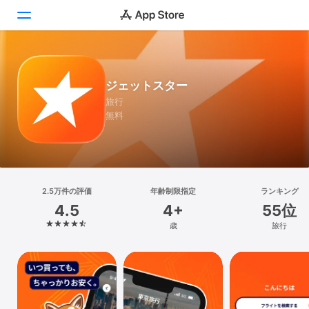
Today
ジェットスター
ゲーム
旅行
無料
アプリ
Arcade
検索
2.5万件の評価
年齢制限指定
ランキング
4.5
4+
55位
プラットフォーム
歳
旅行
iPhone
iPad
Mac
Vision