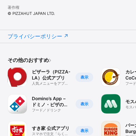
著作権
© PIZZAHUT JAPAN LTD.
プライバシーポリシー
その他のおすすめ
ピザーラ（PIZZA-
カレ
表示
LA）公式アプリ
Co
人気メニューをアプリ
アプ
フー
で出前・宅配注文。お
得なクーポンも配信！
Domino’s App −
モス
表示
ドミノ・ピザのネ
モス
ット注文
フード／ドリンク
便利
です
バー
すき家 公式アプリ
表示
Burg
スマホで注文「らくら