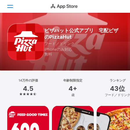
Today
ピザハット公式アプリ 宅配ピザ
のPizzaHut
ゲーム
フード／ドリンク
iPhoneのみ対応
アプリ
無料
Arcade
検索
14万件の評価
年齢制限指定
ランキング
4.5
4+
43位
プラットフォーム
歳
フード／ドリン
iPhone
iPad
Mac
Vision