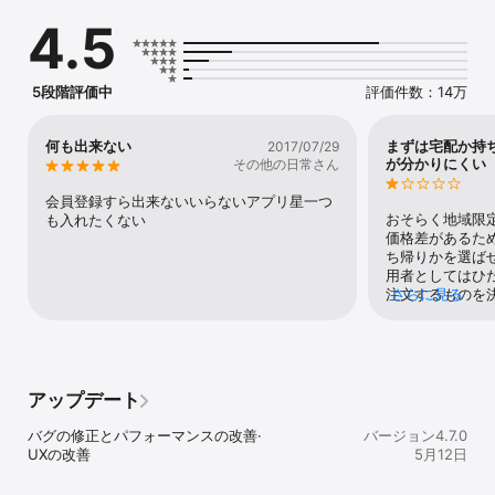
●ピザハットアプリはお得がいっぱい

4.5
メルマガ会員限定でお得なクーポンを配布しています。

●店舗を選んで今すぐ注文！

配達は住所、郵便番号、過去のご注文先から簡単に注文出来ます。
5段階評価中
評価件数：14万
皆でパーティーでも1人でじっくりでもピザハットが自慢の手仕込み
生地の出来立てピザをお届けします。

何も出来ない
まずは宅配か持
2017/07/29
お持ち帰りの場合でもGPSでの店舗検索がパワーアップし、今いる
が分かりにくい
その他の日常さん
場所から一番近い店舗を探してすぐ注文して下さい。自慢の出来立
てピザがお待ちしています。

会員登録すら出来ないいらないアプリ星一つ
おそらく地域限
も入れたくない
●推奨端末

価格差があるた
iOS 14.0以降搭載端末

ち帰りかを選ば
用者としてはひ
本アプリケーションは日本国内のみご利用が可能です。
注文するものを
さらに見る
メニュー見てか
宅配か持ち帰り
に入ると誤解し
倒。ピザの具を
選ぶ➡︎メニュー
アップデート
容が出てくるの
ニュー一覧には
バグの修正とパフォーマンスの改善·

バージョン4.7.0
宅配と持ち帰り
UXの改善
5月12日
ら）を表記・ト
タンを置いて、