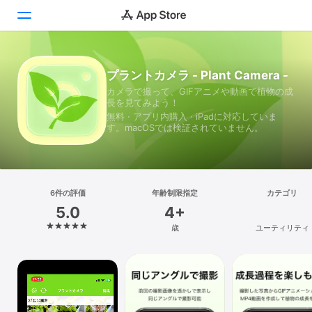
Today
プラントカメラ - Plant Camera -
カメラで撮って、GIFアニメや動画で植物の成
ゲーム
長を見てみよう！
無料 · アプリ内購入 · iPadに対応していま
アプリ
す。macOSでは検証されていません。
Arcade
検索
6件の評価
年齢制限指定
カテゴリ
5.0
4+
プラットフォーム
歳
ユーティリティ
iPhone
iPad
Mac
Vision