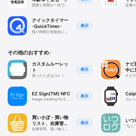
でチェック
西暦と和暦が一目でわ
定番
かる、便利なメモ＆ウ
ゲー
ォッチ対応
クイックタイマー
表示
-QuickTimer-
残り時間が視覚的にわ
かる
その他のおすすめ
カスタムルーレッ
ナビ
表示
ト
中に
迷ったときはコレ！
きる
ナビ
部分
拡大
EZ Sign(TM) NFC
Calp
表示
Image creating for EZ
カレ
Sign
写真
定す
買いさぽ - 買い物
いつ
表示
リスト、在庫管
"なに
理、レシピリス
在庫管理、買い物リス
記録
ト、レシピリスト、料
ト、料理記録
にし