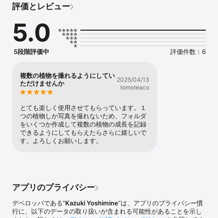
評価とレビュー
さらに、撮影した写真をパラパラ漫画のようなGIFアニメーションや
5.0
MP4動画に書き出すことができるため、植物の成長を楽しく見るこ
とができます。

今すぐあなただけの植物ライフを始めましょう！
5段階評価中
評価件数：6
複数の植物を撮れるようにしてい
2025/04/13
ただけませんか
tomoteaco
とても楽しく使用させてもらっています。１
つの植物しか写真を撮れないため、フォルダ
をいくつか作成して複数の植物の成長を記録
できるようにしてもらえたらさらに嬉しいで
す。よろしくお願いします。
アプリのプライバシー
デベロッパである“
Kazuki Yoshimine
”は、アプリのプライバシー慣
行に、以下のデータの取り扱いが含まれる可能性があることを示し