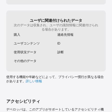
第です。早くに強くならなくて良い。のんび
https://www.youtube.com/c/mementomori_boi

りやるぞ！っていう方にはすぐ馴染めて楽し
めます。いつかゲーム内でお会いしましょう
------

いいゲームライフを！
Powered by Live2D
ユーザに関連付けられたデータ
次のデータは収集され、ユーザの識別情報に関連付けられ
る場合があります。
購入
連絡先情報
ユーザコンテンツ
ID
使用状況データ
診断
その他のデータ
使用する機能や年齢などによって、プライバシー慣行が異なる場合
があります。
詳しい情報
アクセシビリティ
デベロッパは、このアプリがサポートしているアクセシビリティ機