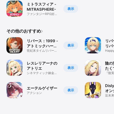
ミトラスフィア -
表示
MITRASPHERE-
ファンタジーRPG好き
が熱中した大人気RPG
その他のおすすめ
リバース：1999 -
リバ
表示
アトミックハート
リバ
コラボ開催中
世紀末タイムリバース
Happ
RPG
モア
RPG
レスレリアーナの
陰の
表示
アトリエ
たく
シネマティック錬金術
オブ
『陰実
RPG
ーショ
Dis
エーテルゲイザー
表示
オン
アクション
近未来