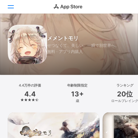
Today
メメントモリ
ゲーム
せつなくて、美しい。一瞬で別世界へ。
無料 · アプリ内購入
アプリ
Arcade
検索
4.4万件の評価
年齢制限指定
ランキング
4.4
13+
20位
プラットフォーム
歳
ロールプレイン
iPhone
iPad
Mac
Vision