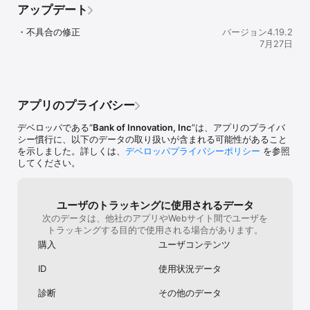
力600万もあればワイワイギルドに全然入れ
ャ引いたら負け
◆SOUND：

アップデート
ますし努力次第です。イベントキャラを凸し
と思うけど本当
過酷な過去や運命を背負う少女たち

たい人は無課金では無理です。しかし恒常キ
週間で10連も
少女たち一人ひとりの想いを歌唱で表現した「ラメント」

・不具合の修正
バージョン4.19.2
ャラでもとてつもない強さ誇る奴もいます
突然出てくる、
ゲームミュージックの枠に捉われない最高品質のBGM

7月27日
し、ガチャもかなりの頻度で引けます。レア
消費も半端ない
多彩なハイクオリティサウンドが世界観と濃密に組み合わさった新
キャラも育てていけば強いです。課金するか
い、キャラを重
感覚のゲーム体験を提供

しないかは放置ゲー特有の待ち時間をなく
が引けないので
し、今の環境でトップでやりたければ課金し
費が激しく育た
◆CV/SONG： 

てください。のんびりやりたい人、無課金で
スを上げるアイ
イリア(CV: 花澤香菜) (SONG: Daoko) 

アプリのプライバシー
やりたい人でも全然遊べます。赤玉足りない
で後は罠、スピ
アイリス(CV: 水瀬いのり) (SONG: Hakubi)

と他のレビューでよくみる方多いでしょう。
は交換すると後
ロザリー(CV: 上坂すみれ) (SONG: 山本彩) 

デベロッパである“
Bank of Innovation, Inc
”は、アプリのプライバ
課金しないと無理だとか、、赤玉ですがたし
有るがしっかり
ソルティーナ(CV: 南條愛乃) (SONG: コレサワ) 

シー慣行に、以下のデータの取り扱いが含まれる可能性があること
かに足りないです。無課金だときついでしょ
る。◇放置ゲー
アムレート(CV: 種﨑敦美) (SONG: あたらよ) 

を示しました。詳しくは、
デベロッパプライバシーポリシー
を参照
う。しかし、祈りや神殿に行けば全然手に入
るのに時間が決
フェンリル(CV: 髙橋ミナミ)(SONG: 鹿乃)  

してください。
ります。あとはアイテムの使い方次第です。
日4回ショップ
フレイシア(CV: 堀江由衣）(SONG: 井上苑子) 

やり始めた人はアイテムを簡単に使う方多い
クするかしない
ベル(CV: 浅川悠) (SONG: 96猫) 

と思います。後々に大きな差を生むのでしっ
うちにチョイチ
ルーク(CV: 小清水亜美) (SONG: 平原綾香) 

かりとYouTubeや、ギルドに入って強い人な
なるのでかなり
カロル(CV: 立花日菜) (SONG: くろくも) 

ユーザのトラッキングに使用されるデータ
どに聞いてみてください。基本緑玉の時間玉
素かなり高めの
他多数参加 

次のデータは、他社のアプリやWebサイト間でユーザを
は使ってください。赤玉の時間玉は強くなる
に札束で殴りあ
トラッキングする目的で使用される場合があります。
まで取っておきましょう。おそらく赤玉足り
を上げるために
◆公式Twitter（最新情報をお届けします） 

購入
ユーザコンテンツ
ないと戦力200-300万で嘆いてレビューで鬱
ばならないので
https://twitter.com/mementomori_boi 

憤晴らしてる人はそう言った事をやらずに考
消費するらしい
ID
使用状況データ
えず使った結果です笑ガチャのSRキャラが全
てる、最近は水
◆公式サイト 

てではありません。レアキャラでも地道に強
女狩りが有る様
https://mememori-game.com/ 

診断
その他のデータ
くすれば輝きます。無課金の人でも楽しめる
ごくがっかりし
ようにはなってますしそれはあなたの努力次
い。
◆公式YouTube（制作秘話や、ラメント続々公開中） 
