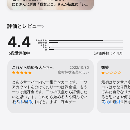
にじさんじ所属「戌亥とこ」さんが新魔女「シ
「災いは魔女のせいだ。魔女を殺せば災いは消える」

ロ」のラメント歌唱を担当！ゲーム内にてMVを
公開。さらに「戌亥とこ」「リゼ・ヘルエスタ」
「社築」のコラボ限定グッズが抽選で当たるラッ
次々と処刑される魔女たち。

キーチャンスガチャ開催！
世界が狂気に支配される中、ある日突然呪いが世界中に現れた。

評価とレビュー
地獄の劫火に焼かれた国。骸晶に蝕まれた国。生命の樹に浄化され
た国。

4.4
それは「クリファの魔女」と呼ばれる少女たちの哀しい願い。

抗う術を持たない国は次々と滅び、そしてついに、

大地は空へと落ちていったーー

5段階評価中
評価件数：4.4万
その時、人々はまだ気付いていなかった。

人々に希望を与える、呪われた少女たちの光に。

滅びた世界を救うため、少女たちは、堕ちた大地を解放していく。

これから始める人たちへ
微妙
2022/10/30
それが正義だと信じながら……

蜜柑林檎茶美味しい
とあるサーバー内で一桁ランカーです。二つ
最初はサクサク
◆GAME：

アカウントを分けており一つは課金垢。もう
コレはかなり微
・操作は簡単、フルオートバトルと高い戦略性の共存

一つは無課金です。二つの視点から評価した
てみた自分なり
・Live2Dによる見ごたえのあるバトルアクション

いと思います。これから始める人や悩んでい
ると思いきや何
・ゲームから離れている間も少女たちが戦い、どんどん強くなる
る人の為になればと。まず、課金ゲーではあ
さらに見る
アルの時に世界
さらに見る
「放置システム」

りません。課金をするとどうなるか。ただ、
化すると主人公
・進行度によって開放されていく各コンテンツで無限に遊ぼう

早く強くなれるだけです。本垢ではかなりの
とになるんだろ
・あなたの頭脳と少女の組み合わせで戦略の可能性は無限大に

額いれて強くなりましたが無課金でも余裕で
にも話が進まな
・装備強化の方向で少女たちの育成を細かく左右できる

強くなれます。現に完全無課金アカウントで
せておいてコレ
・仲間とコミュニケーションをとりながら、最強のギルドを作ろう

は初めて1週間で戦力600万超えています。戦
ャ全然回せない