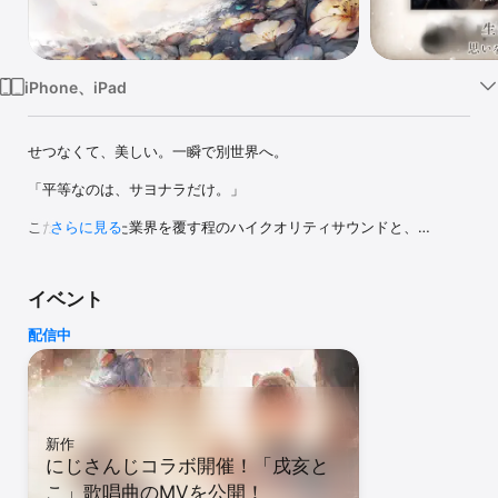
Watch
TV
iPhone、iPad
せつなくて、美しい。一瞬で別世界へ。

「平等なのは、サヨナラだけ。」

こだわり抜いた業界を覆す程のハイクオリティサウンドと、

さらに見る
業界屈指の超美麗デザインを誇るバンク・オブ・イノベーションの
最新作

『メメントモリ』

イベント
豪華アーティストによる歌唱がメメントモリの濃密な世界観を深化
配信中
させる。 

※イヤホンやヘッドフォン装着でのプレイを推奨します

◆STORY： 

「魔女」と呼ばれる少女たちがいる。

少し特別な力が使えるだけの、ごく普通の少女たち。

新作
しかし大陸に災いが広がると、 特別な彼女たちは恐れられ、忌み嫌
にじさんじコラボ開催！「戌亥と
われはじめる。 

こ」歌唱曲のMVを公開！
やがて聖槍教会による「魔女狩り」の開始が宣言された。
