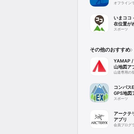
オフライン
※GPSログを残す場合、
便利な登山地
の消耗が早い場合がありま
ヤマレコ
Continued use of GPS ru
いまココ 
在位置が
※登山時は必ず紙の地図
アプリ
スポーツ
※地図のダウンロード数
は上限はありません。

登山が終わるたびに不要
その他のおすすめ
プレミアムプラン（有料
YAMAP 
※「みんなの足跡」機能
山地図ア
道、廃道などが含まれる
山道専用の登
登山の計画を立てる際に
プリ。圏外
山するようにお願い致しま
かる
コンパスE
※圏外の場合はヤマレコ
GPS地図
場合があります。ヤマレ
す。

スポーツ
※「山と自然ネットワー
アークテ
認ください。

https://www.mt-compas
アプリ
会員プログラ
※本アプリケーションを
ARC'TERYX