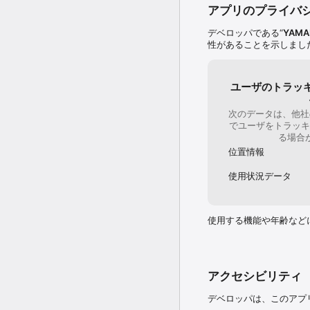
県に対して登山届を提出
アプリのプライバ
デベロッパである“
YAMA
４）登山で歩いた軌跡が残
性があることを示しまし
登山を開始すると、GPS
機内モードにしていても
ユーザのトラッ
５）現在位置を家族と共有
次のデータは、他社
でユーザをトラッキ
GPSログを取ると現在
る場合
うになります。

位置情報
家族のスマホやタブレッ
使用状況データ
特に必要ない方も設定から
必要に応じてぜひ使ってみ
使用する機能や年齢など
６）道間違いを声で通知

あらかじめ設定した予定
また、登山開始後に現在
アクセシビリティ
デベロッパは、このアプ
７）簡単に山行記録が残せ