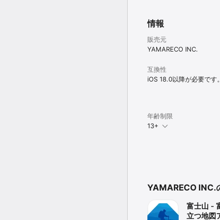
登山中に作成したGPS
GPSログを書き出すこと
情報
販売元
８）最新の山の状況がわか
YAMARECO INC.
他の人の登山の記録を確
互換性
また、その山に行きたい
iOS 18.0以降が必要です
できます。

９）Apple Watchでも
年齢制限
Apple Watchでもオ
13+
みんなの足跡や予定ルート
また、ヘルスケア(Hea
ります。

１０）ヤマテンの山の天
山専門の天気予報「ヤマ
YAMARECO IN
一度情報を表示しておけ
※ヤマテン会員でのログ
富士山 -
■注意点

立つ地図