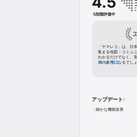
4.5
地を特定し、地図を表示で
さらにヤマレコの「みん
5段階評価中
道がどこにあるか）が一
もちろんヤマレコに登録
なども確認できます。

「ヤマレコ」は、日
２）ルートと地図をセッ
集まる地図・コミュ
わかるだけでなく、
あらかじめ準備されたエ
画の参考になるでし
さらに見る
ます。

ことで、いつ、どの
山者の情報源として役に
また、予定ルートは、自
ので、手元ですばや
す。

３）登山計画が立てられる
アップデート
経由地点をタップしてい
・細かな機能改善
手動でも予定ルートを入
ることもできます。

作成した登山計画は、「
「コンパス」は各都道府