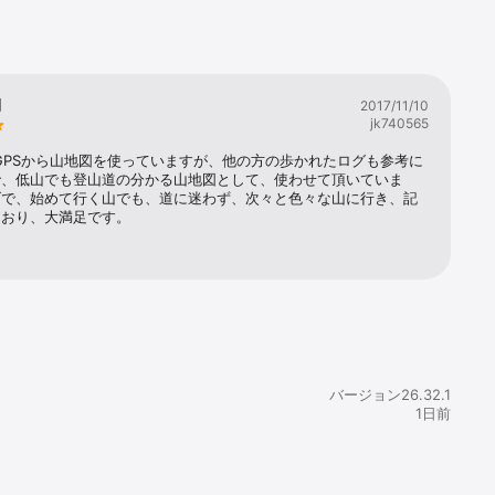
のか（登山
ーな山や峠
利
2017/11/10
jk740565
のGPSから山地図を使っていますが、他の方の歩かれたログも参考に
で、低山でも登山道の分かる山地図として、使わせて頂いていま
げで、始めて行く山でも、道に迷わず、次々と色々な山に行き、記
ことができ
ており、大満足です。
ードできま
バージョン26.32.1
計画を立て
1日前
くの都道府