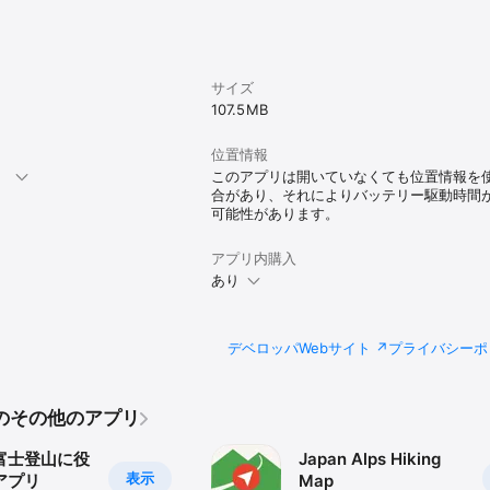
ログや登山中に撮影した写真を使って、簡単に山行記録を作成できます！

や、直接ヤマレコに投稿することもできます。

サイズ
る

107.5 MB
認し、現在の山の状況を確認できます。

位置情報
と思ったら、山のルートと地図をセットでダウンロードし、次の登山に役立
。
このアプリは開いていなくても位置情報を
合があり、それによりバッテリー駆動時間
可能性があります。
現在地がわかる

アプリ内購入
フラインで登山地図を確認できます。

あり
、登山の軌跡もiOSアプリと同じように表示されます。

lth)アプリと連携することで、心拍数などの数値データも確認しながら登山で
デベロッパWebサイト
プライバシーポ
気予報が確認できる！

テン」の天気予報をアプリで確認できます。

C.のその他のアプリ
ば、オフラインでも天気予報を何度も確認できます。

イン、もしくは天気予報プランの購入が必要です。

 富士登山に役
Japan Alps Hiking
表示
アプリ
Map