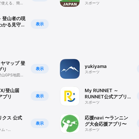
で使える、簡単
スポーツ
バックグラウンドでGPS機能を継続して利用するため、GPSを利用しないア
図アプリ by
す。

nning in the background can dramatically decrease battery life.

- 登山者の現
表示
わかる見守り
とコンパス、予備バッテリーと電源ケーブルの携行をお願いします。

の上限は、ゲストで1件、ログイン時に2件となります。一ヶ月あたりのダウン
になったキャッシュを削除すれば、再度ダウンロードできます。

）への加入で制限なくダウンロードできるようになります。

/ ヤマップ 登
は実際に歩いた軌跡を表示していますが、バリエーションルートや季節によっ
yukiyama
表示
プリ
可能性があり、情報が常に正確であることを保証するものではありません。

スポーツ
山GPS地図ア
、必ずヤマレコのWebサイトや現地の関係機関などを通じて最新の情報を集
でも現在地が分
す。

X/登山届
My RUNNET ～
のサーバーに位置情報を送れないため、いまココで現在地を確認できるまで時
表示
アプリ
RUNNET公式アプリ
コのアプリがインターネットに繋がったタイミングで過去の位置情報をまと
～
スポーツ
ク　コンパス」が提携している都道府県については、下記コンパスのWebサイ
リクス 公式
応援navi 〜ランニン
s.com/

表示
グ大会応援アプリ〜
ム -
スポーツ
利用するには、ヤマレコへのユーザー登録が必要になります。

 BIRD CLUB