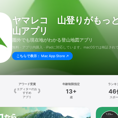
ヤマレコ 山登りがもっ
山アプリ
圏外でも現在地がわかる登山地図アプリ
無料 · アプリ内購入 · iPadに対応しています。macOSでは検証さ
こちらで表示：
Mac App Store
アワード受賞
年齢制限指定
ランキ
エディターのお
13+
46
すすめ
アプリ
歳
スポ