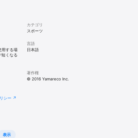
カテゴリ
スポーツ
言語
てることも
使用する場
日本語
が短くなる
著作権
© 2016 Yamareco Inc.
きるようにな
リシー
表示