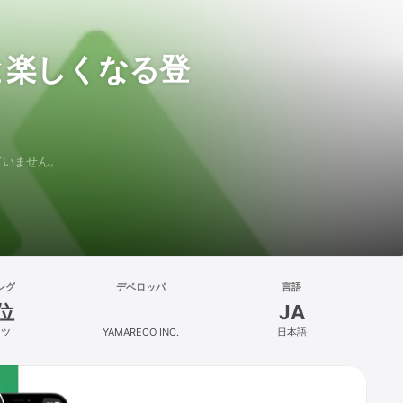
と楽しくなる登
れていません。
ング
デベロッパ
言語
位
JA
ーツ
YAMARECO INC.
日本語