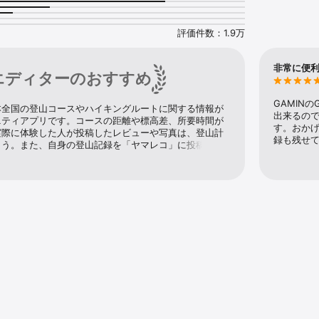
きます。

なの足跡」も重ねて表示されるので、実際にみんながどの場所を歩いている
評価件数：1.9万
目でわかります。

された地名データも入っているので、従来の登山地図に載っていないマイナ
非常に便
エディターのおすすめ
GAMIN
本全国の登山コースやハイキングルートに関する情報が
トでダウンロードできる

出来るの
ニティアプリです。コースの距離や標高差、所要時間が
す。おか
実際に体験した人が投稿したレビューや写真は、登山計
リアの登山地図だけではなく、予定ルートと地図を一緒にダウンロードする
録も残せ
ょう。また、自身の登山記録を「ヤマレコ」に投稿する
山に登ったかを簡単に振り返られるだけでなく、他の登
立つかもしれません。Apple Watchにも対応してる
分の山行計画や、他の人の山行記録、GPXファイルなどから自由にダウンロ
く現在地や進行方向を確認できるので便利です。


くだけで、簡単にルートを記入して登山計画を作成できます。

力できるので、バリエーションルートや沢登りなどの登山道を通らない登山
山と自然ネットワーク　コンパス」にも登録できます。

県と提携しており、「コンパス」に登山計画を登録すると、提携している多