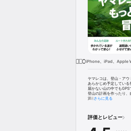
iPhone、iPad、Apple 
ヤマレコは、登山・アウ
あらかじめ予定している
届かない山の中でもGPS
登山の計画を作ったり、
満載です！

さらに見る
【特徴】

１）オフラインで登山地図
評価とレビュー
登山に使える国土地理院
山に行く前に地図を保存