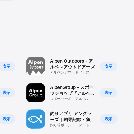
プリより電池
ロード数に
Alpen Outdoors - ア
て通れない
表示
表示
ルペンアウトドアーズ
アルペンアウトドアーズ、
めてから登
通販などで使えるお得な情
報を配信
AlpenGroup－スポー
間がかかる
表示
表示
ツショップ『アルペン
めて送りま
グループ』
スポーツデポ、アルペン、
通販で使えるお得な情報を
配信
トからご確
釣りアプリ アングラ
表示
表示
ーズ｜釣果記録・魚つ
り情報・潮見表に
釣り場ポイント・タイドグ
ラフ確認に。魚図鑑/判別・
バス釣りも