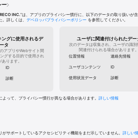
した扱いになります。

シー
RECO INC.
”は、アプリのプライバシー慣行に、以下のデータの取り扱いが
せる

た。詳しくは、
デベロッパプライバシーポリシー
を参照してください。
で歩いた軌跡（GPSログ）を残すことができます。

、圏外でも、空が開けていれば衛星の電波を使ってGPSログを残せます。

キングに使用されるデ
ユーザに関連付けられたデー
ータ
次のデータは収集され、ユーザの識別
できる

関連付けられる場合があります
のアプリやWebサイト間
ングする目的で使用され
位置情報
連絡先情報
位置を定期的にヤマレコに残し、ヤマレコの「いまココ」アプリで現在地を確
があります。
ユーザコンテンツ
ID
ID
トで「いまココ」にアクセスすることで、いつでも家族が現在地を確認できま
使用状況データ
診断
診断
機能をOFFにできます。

てください。

によって、プライバシー慣行が異なる場合があります。
詳しい情報
ルートを外れて進んだ時に、音声でおしらせします。

時刻・標高を定期的に音声でお知らせするスピーチ機能もご利用いただけます
リがサポートしているアクセシビリティ機能をまだ示していません。
詳しい
る
