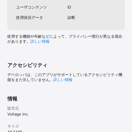
・恋愛ゲーム、乙女ゲームには興味あるけど、オタクっぽいのはち
3分に助かる人
ょっと… 

うな…運営さん
ユーザコンテンツ
ID
・ラブストーリー、少女漫画・コミックが好き 

ケメンじゃねぇか
・武将や忍者が登場する戦国ゲームが好き

です、勝手に課
使用状況データ
診断
・女性向け無料恋愛アプリ、乙女ゲームに目がない

せんし課金ゲー
・無料で恋愛ゲームをプレイしたい

いと!!強く！強く
・普段から無料ゲームが好き

いゲームなのに
・恋人、彼氏にナイショで恋がしてみたい

ん、、、、もっ
使用する機能や年齢などによって、プライバシー慣行が異なる場合
・ファッション、コスメ、インテリアが好き

に、、、、感謝
があります。
詳しい情報
・アバターを着せ替えするのが好き

んが、課金させて貰
・無料で着せ替えゲームを楽しみたい

・織田信長や明智光秀、武田信玄などの戦国武将が好き

・猿飛佐助、服部半蔵など名だたる忍びが好き

アクセシビリティ
・伊賀忍者、甲賀忍者などに詳しい

・小野大輔、島﨑信長など声優が好き

デベロッパは、このアプリがサポートしているアクセシビリティ機
・毎日無料で配布されるアイテムで楽しみたい

能をまだ示していません。
詳しい情報
そのほか、すべての女子・乙女におすすめ！恋愛ゲームの決定版！

◆月額プランについて◆

1-サービス内容

情報
●「ごーるどぷらん」(月額10,000円※税込)

・真珠135個を入手

販売元
・体力を入手

Voltage inc.
初月:50個、2カ月目:60個、3カ月目:70個、4カ月目以降:80個

・体力上限がハート10になる

・つぶやき板の最大投稿文字数が100文字になる

サイズ
・つぶやき板で使えるスタンプ数が48個になる
