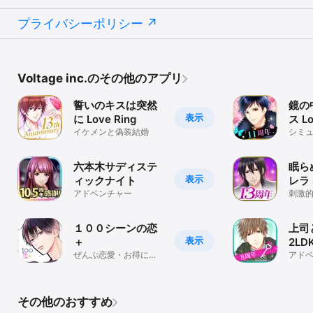
・月額プランは、お客様がApp Storeにおいて契約された購読期間
単位が終了する【24時間以上前】に停止手続きをされない場合、自
プライバシーポリシー
動的に更新課金されます

・入会後にお客様のiThunesアカウント設定に移動した際、自動更
新がオフになる場合がございます。

・プライバシーポリシー http://www.voltage.co.jp/privacy/

Voltage inc.のその他のアプリ
・利用規約 
https://pf.joshige.jp/pages/show_rules_tenka_ios_20220414

誓いのキスは突然
鏡の
表示
に Love Ring
ス Lo
◆アプリ提供会社ボルテージについて◆

イケメンと偽装結婚
シミ
株式会社ボルテージは、「恋愛と戦いのドラマ」をテーマとしたエ
ンターテイメントコンテンツを提供しております。

現代を生きる女性に癒しと楽しみを提供する「ボルテージの恋愛ド
六本木サディステ
眠ら
ラマシリーズ（略称：ボル恋）」は、

表示
ィックナイト
レラ S
2006年より配信を開始、現在は100タイトル以上を配信しており、
アドベンチャー
刺激
全世界でプレイされています。

好みのシチュエーション、好みのイケメンを選び、自分が主人公の
理想の恋愛ストーリーを体験することができます。

１００シーンの恋
上司
表示
＋
2LD
ボルテージはこれからも、すべての女性に"胸キュン"をお届けして
ぜんぶ恋愛・お得にイ
Happ
アド
まいります。

ッキ読み
◆注意事項◆

『天下統一恋の乱 LoveBallad』では以下にご注意ください。

その他のおすすめ
・オフラインでは動作いたしません。必ずインターネット接続可能