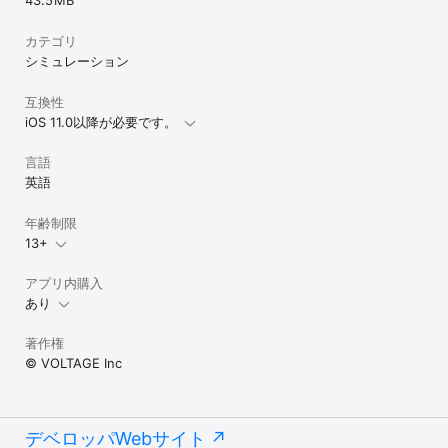
43.5 MB
●「しるばーぷらん」(月額,6,000円※税込)

・真珠80個を入手

カテゴリ
・体力を入手

シミュレーション
初月:30個、2カ月目:40個、3カ月目以降:50個

・体力上限がハート7になる

・つぶやき板の最大投稿文字数が70文字になる

互換性
・つぶやき板で使えるスタンプ数が16個になる

iOS 11.0以降が必要です。
※2つのプランを同時に入会された場合は真珠・体力はそれぞれのプ
ランの内容を獲得できますが、体力上限・つぶやき板最大文字数・
言語
スタンプはごーるどぷらんの内容のみが反映されます。

英語
2-月額プラン入会期間

・入会期間：課金日を起算として向こう1ヵ月

年齢制限
例）3/21に入会→3/21～4/21が入会期間

13+
・自動更新時のアイテムは、初回入会の1か月後の同時刻後の1時間
以内に付与されます。

アプリ内購入
3-入会方法

あり
よろず屋ページ内の「真珠･ラブパス・月額」タブを選択、お好みの
プランの「入会」ボタンを押下し、入会する方法を選択すると開始
著作権
されます。

© VOLTAGE Inc
※月額プランの自動課金について

・定期購読はお客様のiTunes Accountの設定に基づいて行われてお
り、AppStoreにおいて停止手続きをされるまで、購読期間単位で自
デベロッパWebサイト
動的に更新課金されます
