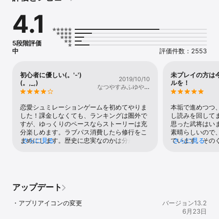
ズ登場！

4.1
武将と恋する「華の章」

忍と恋する「月の章」

群雄割拠の戦国時代を舞台に、

5段階評価
２つの恋愛ゲームが同時に楽しめる！

中
評価件数：2553
◆華の章◆

「俺の天下をお前に見せてやる」

初心者に優しい(。'-')
未プレイの方は
2019/10/10
------------------------

(。,_,)
ルを！
なつやすみふゆやす
群雄割拠の戦国時代を舞台に、

み
織田信長、伊達政宗、明智光秀、真田幸村、

武田信玄など、有名戦国武将が登場する恋愛ゲーム！

恋愛シュミレーションゲームを初めてやりま
本垢で進めつつ
------------------------

した！課金しなくても、ランキングは圏外で
し読みを回して
弟の身代わりとして

すが、ゆっくりのペースならストーリーは充
思った武将はい
城で仕えることになったあなた

分楽しめます。ラブパス消費したら修行をこ
素晴らしいので
まめにします。歴史に忠実なのかは分かりま
さらに見る
ています。その
さらに見る
そこで出会ったのは

せんが、ストーリーがよく出来てるなあと思
が素晴らしいで
天下を志す最強の武将たち

います。相手の背景にふれたときに、気持ち
いい乙女ゲーな
が入り込むときも。攻略した際の特典も、着
絶対に楽しめる
「必ず生きて戻る。信じて待ってろ」

物かヘアスタイル、どちらのエンドを迎えて
ます。主人公が
も、嬉しいと思います。そうやって自分のア
その他の設定を
アップデート
あなたが戦いに生きる男の“帰る場所”―…

バターを着飾るのも楽しいです。アイテムが
未プレイの方は
歴史を変える恋が、今はじまる！

可愛いくて充実していると思います。華の章
下さい。攻略キ
・アプリアイコンの変更
バージョン13.2
は、最初のストーリーをラブパスなくても読
あって物語に入
6月23日
めますが、月の章もせめて修行ができるまで
はない素晴らし