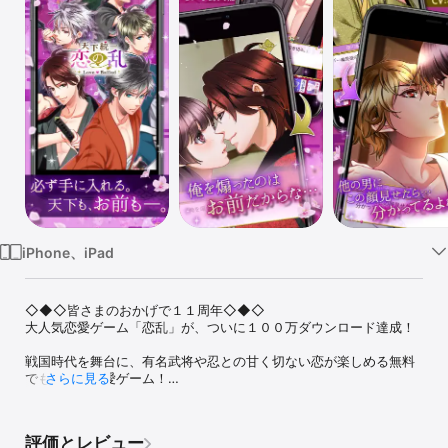
Watch
TV
iPhone、iPad
◇◆◇皆さまのおかげで１１周年◇◆◇

大人気恋愛ゲーム「恋乱」が、ついに１００万ダウンロード達成！

戦国時代を舞台に、有名武将や忍との甘く切ない恋が楽しめる無料
でも遊べる恋愛ゲーム！

さらに見る
ボルテージの恋愛ドラマシリーズ、「ボル恋」の決定版！

これからの「恋乱」もお楽しみに！

＝＝＝＝＝＝＝＝＝＝＝＝＝＝＝＝＝＝＝＝＝＝＝＝

評価とレビュー
大人気恋愛ゲームアプリ『天下統一恋の乱LoveBallad』に新シリー