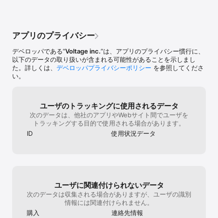
◆月の章◆

はラブパスなしだと続けやすいと思います。
は驚きました、
「影に生きるが忍の宿命（さだめ）」

月の章も私は好きです。同じアプリで、別の
でいいのかと...
-------------------------

ストーリーを並行して楽しめます。真珠や小
られます。未プ
猿飛佐助、服部半蔵など、戦国時代に

判、衣装箱、物置の数は共通のようです。出
ポチって下さい
アプリのプライバシー
影で暗躍した忍が登場する恋愛ゲーム！

来たらお化粧もセットやガチャだけでなく、
めるのも恋乱だけﾎ
------------------------

単品でよろず屋で買えると嬉しいです！よく
素について⚫本
デベロッパである“
Voltage inc.
”は、アプリのプライバシー慣行に、
忍の里に生まれながら

出来ていて、絶対に課金しないと思っていた
ル付きで楽しめ
以下のデータの取り扱いが含まれる可能性があることを示しまし
掟に背き“抜け忍”になったあなた

のに、これからも運営さんには頑張っていた
無課金で保存さ
た。詳しくは、
デベロッパプライバシーポリシー
を参照してくださ
だきたいので、わずかばかりで恐縮ですが、
られます。無課
い。
追ってきたのは

課金しました！これからも楽しいイベントと
いので大満足で
心を殺し任務のために生きる忍たち

可愛いアイテムお願いします。
晴らしいのだか
いのではという期待
「共に宿命に立ち向かう覚悟はあるか？」

)⚫真珠(リアル
ユーザのトラッキングに使用されるデータ
ですが、配布自
次のデータは、他社のアプリやWebサイト間でユーザを
忍に“感情（こころ）”が生まれたその時

体していない乙
トラッキングする目的で使用される場合があります。
運命の歯車は狂いはじめる―…

は十分です。⚫
ID
使用状況データ
ようですが攻略
◆おすすめユーザー◆

が必要です。(攻
恋愛ドラマアプリ『天下統一恋の乱 LoveBallad』は、こんなアナタ
少しの課金また
にピッタリ！

粧や髪型が貰え
・映画やドラマ、恋愛小説が好き 

ラブカレアワー
・イケメンと恋愛をしてみたい 

他社さんに飼い
ユーザに関連付けられないデータ
・恋愛ゲームを楽しんでみたい

グ上位さえ狙わ
次のデータは収集される場合がありますが、ユーザの識別
・恋愛シミュレーションゲーム、乙女ゲームを無料で楽しんでみた
布に優しいゲーム
情報には関連付けられません。
い

で、終わりが０
・恋愛ゲームには目がないほうだ

けど、恋乱は0
購入
連絡先情報