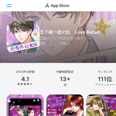
Today
天下統一恋の乱 Love Ballad
ゲーム
恋愛ゲームで戦国武将と胸キュン
無料 · アプリ内購入
アプリ
Arcade
検索
2553件の評価
年齢制限指定
ランキング
4.1
13+
111位
プラットフォーム
歳
アドベンチャー
iPhone
iPad
Mac
Vision