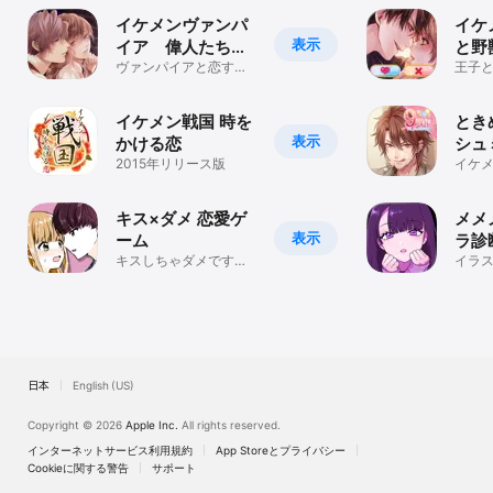
な状態で起動ください。(データが破損する場合があります)

・アプリをアンインストールされると、購入済みアイテム、プレイ
イケメンヴァンパ
イケ
中のデータが全て削除されます。

表示
イア 偉人たちと
と野
・購入されたアイテムの払い戻しには応じかねますので、予めご了
恋の誘惑 人気恋
ヴァンパイアと恋する
恋 
王子
承ください。

恋愛ゲーム（れんあい
愛シ
愛ゲーム
愛ゲ
・その他詳細はアプリ内の「利用規約」を必ずご確認ください。
げーむ）・乙女ゲーム
ーム
イケメン戦国 時を
とき
表示
かける恋
シュ
2015年リリース版
ン・
イケ
メッ
ゲー
シリ
キス×ダメ 恋愛ゲ
メメ
表示
ーム
ラ診
キスしちゃダメです
格診
イラ
か？
だけ
ト-
ラ診
日本
English (US)
Copyright © 2026
Apple Inc.
All rights reserved.
インターネットサービス利用規約
App Storeとプライバシー
Cookieに関する警告
サポート