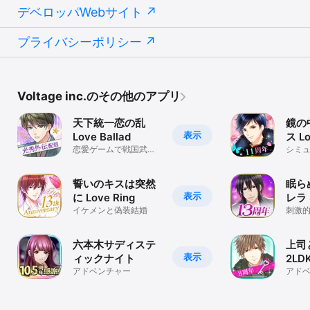
・無料で恋愛ゲームや無料の恋愛シミュレーションゲームを楽しみ
デベロッパWebサイト
たい

プライバシーポリシー
・女子ならではの恋するときめきを味わいたい

・彼氏や恋人にナイショで恋がしてみたい

・ファッション、コスメ、インテリアが好き

Voltage inc.のその他のアプリ
・女子力をUPさせたい

天下統一恋の乱
鏡の
表示
Love Ballad
ス Lo
その他、すべての女子・乙女におすすめ

恋愛ゲームで戦国武将
シミ
と胸キュン
恋愛ゲームの決定版をお楽しみください！

誓いのキスは突然
眠ら
表示
に Love Ring
レラ S
イケメンと偽装結婚
刺激
【月額プランについて】

恋愛ストーリーをたくさん読みたい人向けの2種類のおトクな月額プ
六本木サディステ
上司
ラン。

表示
ィックナイト
2LD
アドベンチャー
Happ
アド
さらに、入会者だけが遊べる＆特別ストーリーがGETできる「VIPル
ーム機能」も！
