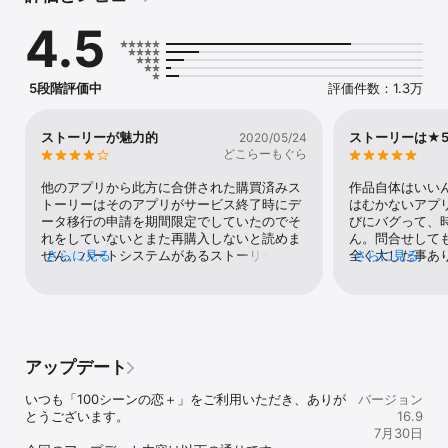
4.5
・あの夜からキミに恋してた

コミック版も大ヒット！オトナの恋愛を描いた人気作！

5段階評価中
評価件数：1.3万
・今夜アナタと眠りたい

ストーリーが魅力的
ストーリーは★
2020/05/24
「結婚したのか、俺以外のヤツと…」でおなじみの話題作！

どこらーもぐら
他のアプリから此方に合併された購買済みス
作品自体はいいん
◎その他人気作多数配信中◎

トーリーはそのアプリがサービス終了時にデ
はむかないアプ
ータ移行の申請を期間限定でしていたのでそ
びにバグって、
・あと1%で運命の恋

れをしていないとまた再購入しないと読めま
ん。問合せしても
せん。ハートシステムがあるストーリーはハ
さらに見る
全く大した事あ
さらに見る
・偽りの君とスキャンダル

ートを使用する選択以外を選ぶと明らかに冷
由にはならない
たい対応を取られハートが何個もいるので何
までの古い作品
・うっかり婚～目覚めたら、ワケあり上司の妻でした～

千円も本編全話を見るには課金しなければい
て、その点は気
けません。私はハートシステムが嫌なので普
・大人の初恋、はじめます

通に購入するだけで全話読める物だけを買っ
ています。誓キスの遙さん推しなのですが遙
アップデート
・恋してしまった星の王子

さんだけまだ本編ストーリーが少ないのが悲
しいです。他のキャラは子供を授かるところ
いつも「100シーンの恋＋」をご利用いただき、ありが
バージョン
・恋人は公安刑事

まで行ってるのに人気がないキャラは放置さ
とうございます。

16.9
れるのでしょうか？新タイトルに力を入れら
7月30日
・今宵、妖しい口づけを

れる事もわかりますがvoltageさんの過去タ