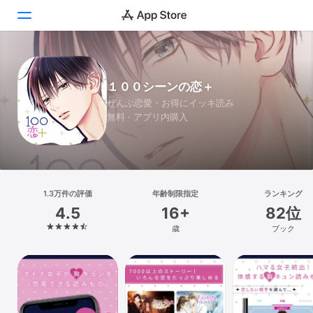
Today
１００シーンの恋＋
ゲーム
ぜんぶ恋愛・お得にイッキ読み
無料 · アプリ内購入
アプリ
Arcade
検索
1.3万件の評価
年齢制限指定
ランキング
4.5
16+
82位
プラットフォーム
歳
ブック
iPhone
iPad
Mac
Vision