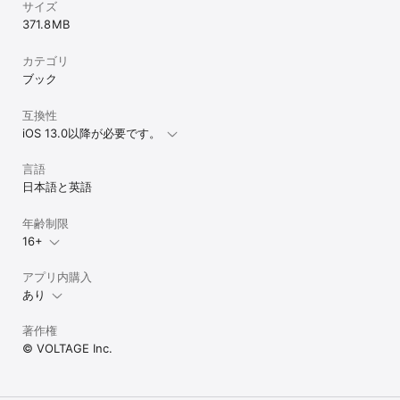
サイズ
る

371.8 MB
・少女マンガのような恋愛に憧れがある

カテゴリ
・恋愛ストーリーで胸キュンやときめきを感じたい

ブック
・恋愛ゲーム、恋愛シミュレーションゲーム、乙女ゲームが好き

互換性
iOS 13.0以降が必要です。
・恋愛ゲーム、恋愛シミュレーションゲームでよく遊ぶ

・恋愛ゲーム、恋愛シミュレーションゲームに興味がある

言語
日本語と英語
・恋愛ゲーム、恋愛シミュレーションゲームをアプリで気軽に楽し
みたい

年齢制限
・ボル恋シリーズの恋愛ゲームが好き

16+
・恋愛ドラマアプリを楽しんでみたい

アプリ内購入
あり
・無料で楽しめるゲームアプリが好き

著作権
・無料のゲームアプリや無料のマンガアプリをよく使う

© VOLTAGE Inc.
・無料の恋愛ゲームや無料の恋愛シミュレーションゲームをよく使
う
