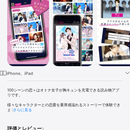
Watch
TV
iPhone、iPad
100シーンの恋＋はオトナ女子が胸キュンを充電できる読み物アプ
リです。

様々なキャラクターとの恋愛を重厚感溢れるストーリーで体験でき
ます。

さらに見る
評価とレビュー
【主な掲載タイトル】
