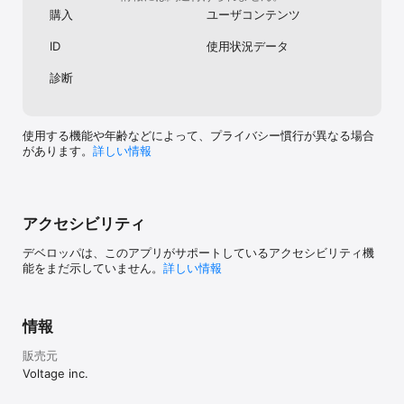
購入
ユーザコンテンツ
・全話無料でプレイできるストーリーを随時更新

ID
使用状況データ
・毎月新作ストーリーが続々追加

診断
・選べる2種類の月額プランでいろんな恋をおトクに楽しめる

使用する機能や年齢などによって、プライバシー慣行が異なる場合
【こんな方におすすめ】

があります。
詳しい情報
・イケメンが好き

・イケメンが登場するアニメやマンガ、ゲームが好き

アクセシビリティ
・王子様みたいなイケメンとドラマや映画、マンガみたいな恋愛を
したい

デベロッパは、このアプリがサポートしているアクセシビリティ機
能をまだ示していません。
詳しい情報
・映画やドラマ、恋愛小説が好き

・マンガ、コミックが好き

情報
・少女マンガやTLコミックを読むのが好き

販売元
・マンガでラブコメやラブストーリーを読むのが好き

Voltage inc.
・無料のマンガアプリで少女マンガ、少女コミックをよく読んでい