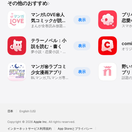
自分に合ったプランを選んで、もっと100恋+を楽しもう!

その他のおすすめ
マンガLOVE㊙人
プリ
①カスタム月額プラン

表示
気コミックが読み
恋愛
読みたいストーリーに合わせて選べるポイント・ハートが1,250円分
放題の少女漫画ア
まんが全巻読み放題！
スマ
人気マンガや恋愛漫画
読書
もらえる！

プリ
の少女漫画アプリ
小説
テラーノベル：小
毎月継続特典で最大約140%おトクに！

com
表示
説を読む・書く
オリ
余ったポイントは""全額""翌月に繰り越せる！

夢小説・恋愛小説・ラ
読め
イトノベル読み放題
②ノーマル月額プラン

マンガ㊙ラブコミ
野い
表示
少女漫画アプリ
プリ
毎月3つのストーリーが0ポイントで交換できて、余った場合も2ス
BLマンガ,TLマンガ専
話題
トーリー分を繰越せる！

門の漫画アプリです
題！
No.1
年間で最大4,000ポイントおトクに！

・購読期間:課金日を起算日として向こう1ヶ月間

日本
English (US)
・購読対象ストーリー追加頻度:月に20ストーリー程度

Copyright © 2026
Apple Inc.
All rights reserved.
・購読金額:1100円(税込)

インターネットサービス利用規約
App Storeとプライバシー