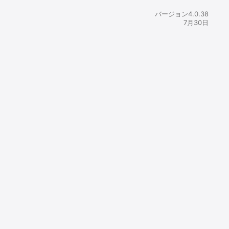
年ジャンプ」
バージョン4.0.38
7月30日
ります。

。
