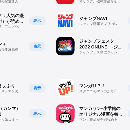
題の恋愛まんが
オリジナル連載作品が初回
が毎日更新で読
全話イッキ読みできる！
ク：人気の漫
ジャンプNAVI
表示
ガ）が読める
ジャンプ情報アプリの決定
アプリ
載・アニメ化作
版
界ノベルも読め
ジャンプフェスタ
ン＋
表示
2022 ONLINE -ジャ
気青年漫画多
ンフェス-
ジャンフェス島にジャンプ
ジャンプ公式マ
マンガの人気漫画・コミッ
クが集結
うぇぶり
マンガＵＰ！
表示
ススメマンガが
スクエニのマンガが毎日読
リ
める人気の漫画アプリ
!（ガンマ）
マンガワン-小学館の
表示
リ
オリジナル漫画を毎日
や人気コミック
配信
マンガ作品が全部読める漫
画アプリ(電子書
画アプリ 小学館オリジナル
漫画