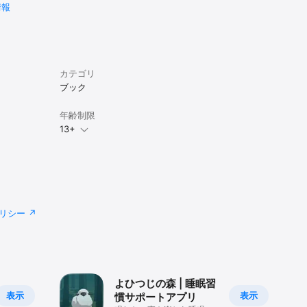
情報
カテゴリ
ブック
年齢制限
13+
リシー
よひつじの森 | 睡眠習
表示
表示
慣サポートアプリ