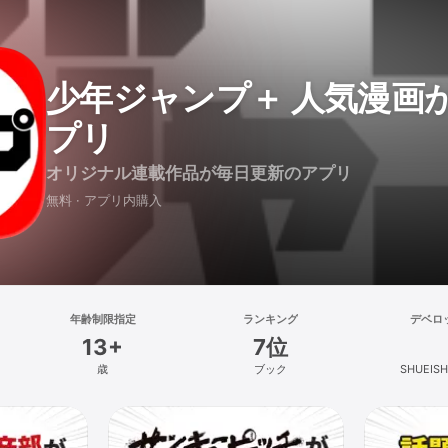
少年ジャンプ＋ 人気漫画
プリ
オリジナル連載作品が毎日更新のアプリ
無料 · アプリ内購入
年齢制限指定
ランキング
デベロ
13+
7位
歳
ブック
SHUEISHA