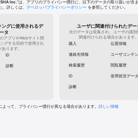
SHA Inc.
”は、アプリのプライバシー慣行に、以下のデータの取り扱いが含
いて◆◆

た。詳しくは、
デベロッパプライバシーポリシー
を参照してください。
が終了する24時間前までに、Apple ID（iTunesアカウント）の｢週刊少
ルしていただくことで、次回以降の自動課金を停止することができます。本
んのでご注意ください。

キングに使用されるデ
ユーザに関連付けられたデー
は、有効期間の途中で停止はできず、有効期間満了日まで継続されます。

動課金時）に、お客様のお支払い方法に問題があった場合や、Apple側のシ
ータ
次のデータは収集され、ユーザの識別
われなかった場合、定期購読の利用はApple側で解約／停止されます。

関連付けられる場合があります
のアプリやWebサイト間
了している場合は、お支払い方法（クレジットカードのご利用限度額／有効
ングする目的で使用され
購入
位置情報
高など）をご確認の上、再度本アプリ内にて定期購読にご登録ください。

があります。
ただいた日が新たな起算日となります。

連絡先情報
ユーザコンテ
ID
p Storeにおいて停止手続きをされるまで、購読期間単位で自動的に更新課金
検索履歴
閲覧履歴
診断
---------------------------------------

ttps://www2.shueisha.co.jp/privacy/privacy.html

ID
使用状況デー
onenjump.com/p/terms/ios/

診断
://shonenjumpplus.com/

itter.com/shonenjump_plus

ご利用いただけない場合があります
によって、プライバシー慣行が異なる場合があります。
詳しい情報