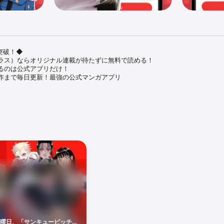
突破！◆

ラス）ならオリジナル連載が待たずに無料で読める！

るのは公式アプリだけ！

作まで毎日更新！最強の公式マンガアプリ

！】



3～8/11)

3～8/9)

! 61話～100話無料(7/18～8/16)

分無料(7/20～8/16)

7/23～8/23)

曜日、「サンキューピッチ」