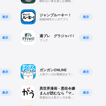
眠れない夜を楽しむ睡眠習
慣サポートアプリ
ジャンプルーキー！
表示
表示
投稿WEBマンガアプリ
週プレ グラジャパ！
表示
表示
ブック
ガンガンONLINE
表示
表示
人気マンガが最新話まで毎
日読める スクエニのまんが
アプリ
異世界漫画・悪役令嬢
表示
表示
まんが読むなら『マン
ガがうがう』
双葉社の人気マンガを毎日
読める漫画アプリ！