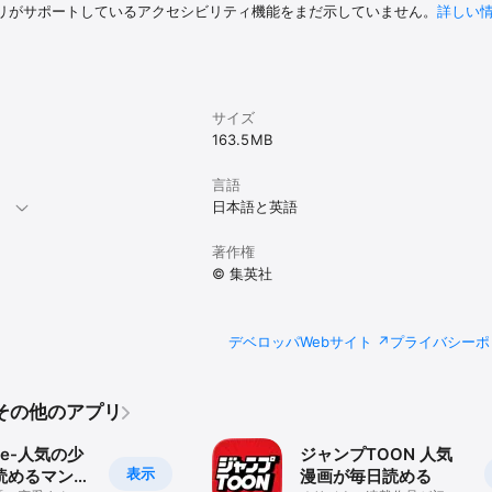
リがサポートしているアクセシビリティ機能をまだ示していません。
詳しい
サイズ
163.5 MB
言語
。
日本語と英語
著作権
© 集英社
デベロッパWebサイト
プライバシーポ
.のその他のアプリ
e-人気の少
ジャンプTOON 人気
表示
読めるマンガ
漫画が毎日読める