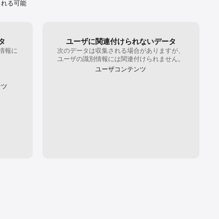
まれる可能
年ジャンプ｣
アプリ内に
タ
ユーザに関連付けられないデータ
ステムの不具
情報に
次のデータは収集される場合がありますが、
。
ユーザの識別情報には関連付けられません。
期限や、
ユーザコンテンツ
ンツ
されます

タ