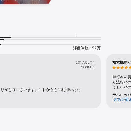
載作品を更新中！最新話をチ
話無料(7/25～8/12)

7～8/9)

8/1～8/14)

1～8/14)

料(8/1～8/14)

。 9話無料(8/1～8/14)

無料(8/1～8/31)

1～8/31)

～8/31)

評価件数：52万
無料(8/2～9/2)

～8/16)

検索機能
2017/09/14
YunIFUn
単行本を買
方法ない
てもいい


ありがとうございます。これからもご利用いただけます
配信していきますのでどうぞよろしくお願いいたしま
デベロッ


少年ジャ
さらに見
回全話無料！】

プリ内に
読めない新作が最新話まで無料で読める！

だきオレ
『ダンダダン』などアニメ化作品や『サンキューピッチ』『ふつうの軽音部』など
ャンプ＋で
の同期が
ジャン！」で応援！

良いコン