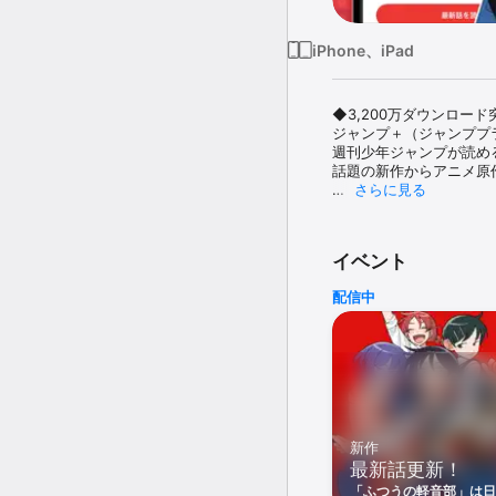
iPhone、iPad
◆3,200万ダウンロード
ジャンプ＋（ジャンププ
週刊少年ジャンプが読め
話題の新作からアニメ原
さらに見る
【オリジナル連載の人気作
・ SPYXFAMILY

・ダンダダン

イベント
・忘却バッテリー

・サンキューピッチ

配信中
・ふつうの軽音部

・魔都精兵のスレイブ

・幼稚園WARS

・マリッジトキシン

【今だけ無料で読める！】
・【推しの子】 40話無料(6/
・生者の行進 1巻分無料(7/1
新作
・家庭教師ヒットマンREBORN
最新話更新！
・生者の行進 Revenge 1巻
・忘却バッテリー 8巻分無料(
「ふつうの軽音部」は日