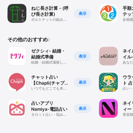
を自動で塗りつぶし
自動
ねじ長さ計算 - (呼
手順
表示
び長さ計算)
テッ
ボルトナットの組み合
カメ
全画
わせから、ネジ長さを
片手
算出
自撮り
その他のおすすめ
ゼクシィ- 結婚・
ネイ
表示
結婚式準備
イル
結婚・結婚式場探しの
し・
あな
ための結婚準備アプリ
デザ
トが
チャット占い
ウラ
表示
【Chapli(チャプ
ト 
リ) 】プロの占い
いつでもどこでも本格
復縁
占い
占い
占い
師に相談
談
相談
占いアプリ
ネイ
表示
Namiya-電話占い
ィー
タロット占い・悩み相
ル予
美容
談ー恋愛・結婚・復
アイ
でネ
縁・相性診断
ネイ