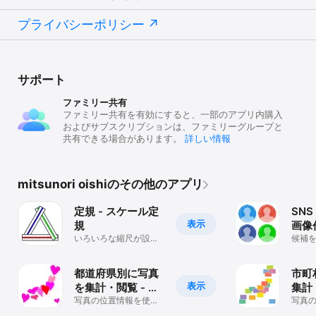
プライバシーポリシー
サポート
ファミリー共有
ファミリー共有を有効にすると、一部のアプリ内購入
およびサブスクリプションは、ファミリーグループと
共有できる場合があります。
詳しい情報
mitsunori oishiのその他のアプリ
定規 - スケール定
SN
表示
規
画像
いろいろな縮尺が設定
イコ
候補
可能
に調
正方
都道府県別に写真
市町
表示
を集計・閲覧 - 行
集計
ったね！都道府県
写真の位置情報を使っ
たね
写真
て、都道府県別に地図
て、