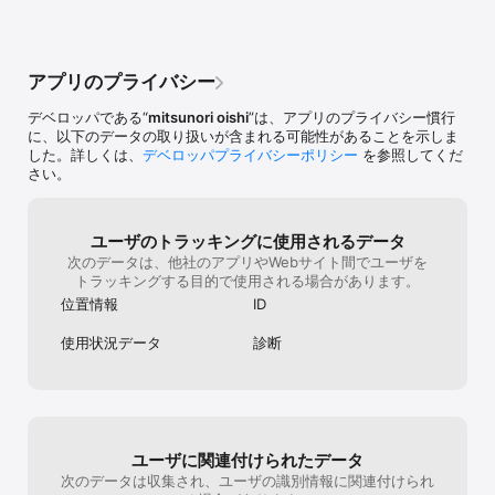
・指輪の号・内径・内周のリストを表示します。

■設定

アプリのプライバシー
・校正

・PPI(pixels per inch) 設定

デベロッパである“
mitsunori oishi
”は、アプリのプライバシー慣行
・アプリ内課金（広告非表示）

に、以下のデータの取り扱いが含まれる可能性があることを示しま
・アプリ内課金復元

した。詳しくは、
デベロッパプライバシーポリシー
を参照してくだ
さい。
■校正

定規の長さの調整を行います。

調整は正しい定規を使用してください。

ユーザのトラッキングに使用されるデータ
次のデータは、他社のアプリやWebサイト間でユーザを
「校正」ボタン：調整した状態を記録し、校正結果を定規の表示に
トラッキングする目的で使用される場合があります。
反映します。

位置情報
ID
「リセット」ボタン：調整状態を規定値に戻します。記録はされま
せん。

使用状況データ
診断
「初期化」ボタン：調整状態を規定値に戻し、 定規の表示に反映し
ます。

※注意：校正値は機種が変わった際、リセットされます。

■PPI(pixels per inch) 設定

機種が未確定の場合、機種のPPI値を確認の上、PPI値を設定してく
ユーザに関連付けられたデータ
ださい。

※機種未確定の場合のみ、設定してください。

次のデータは収集され、ユーザの識別情報に関連付けられ