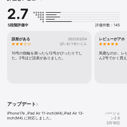
・校正、PPI値は機種が変わった際、リセットされます。

2.7
・PPI値は機種未確定の場合のみ設定してください。

・PPI値を設定した場合、その後校正を行ってください。

5段階評価中
評価件数：145
■Ringタブ

・お手持ちの指輪のサイズを知りたいとき。

お手持ちの指輪の内径と、画面に表示される円形が一致、

誤差がある
レビューがアホ
2021/02/04
もしくは画面の円形が少し大きなサイズを確認します。

ぱいおつせいじん
・指の外周から指輪のサイズを知りたいとき。

10号の指輪を測ったら12号がぴったりでし
馬鹿なのか、レ
指の外周に糸などを巻いて、その長さを確認します。

た。2号ほど誤差がありました。
ん2号でかく買
その長さと、画面に表示される棒グラフの長さが一致、

もしくは棒グラフの方が少し長いサイズを確認します。

■Ringsタブ

・円形（指輪の内径）の一覧を表示可能な範囲で表示します。

■Barタブ

アップデート
・棒グラフ（指輪の内周長さ）の一覧を表示可能な範囲で表示しま
す。

iPhone17e ,iPad Air 11-inch(M4),iPad Air 13-
バージョ
inch(M4).に対応しました。
ン2.6
3月18日
■list
