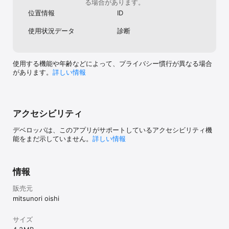
る場合があります。
「OK」ボタン：入力したPPI値を記録し、定規の表示に反映しま
位置情報
ID
す。

「初期化」ボタン：PPI値を規定値に戻し、定規の表示に反映しま
使用状況データ
診断
す。

※注意：PPI値は機種が変わった際、リセットされます。

使用する機能や年齢などによって、プライバシー慣行が異なる場合
があります。
詳しい情報
※このアプリで使用しているジュエリー用指輪のサイズの種類とその
数値は、

JIS S 4700：1998　「解説表２　既成の指輪の番号の内径と円周の
計算値」に準拠しています。

アクセシビリティ
デベロッパは、このアプリがサポートしているアクセシビリティ機
能をまだ示していません。
詳しい情報
情報
販売元
mitsunori oishi
サイズ