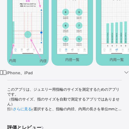
Watch
TV
iPhone、iPad
このアプリは、ジュエリー用指輪のサイズを測定するためのアプリ
です。

（指輪のサイズ、指のサイズを自動で測定するアプリではありませ
ん）

指輪のサイズを選択すると、指輪の内径、内周の長さを単位mmと
さらに見る
単位in(インチ)で表示します。

また、指輪の内径の円形と、内周の長さを棒グラフで表示します。

※注意

評価とレビュー
・表示精度は、保証できません。
