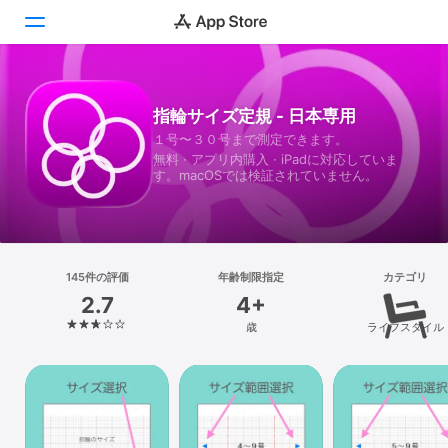
Today
指輪サイズ定規 - 日本専用
１号〜３０号まで測定できます。
ゲーム
無料 · アプリ内購入 · iPadに対応していま
す。macOSでは検証されていません。
アプリ
Arcade
検索
145件の評価
年齢制限指定
カテゴリ
2.7
4+
プラットフォーム
歳
ライフスタイル
iPhone
iPad
Mac
Vision