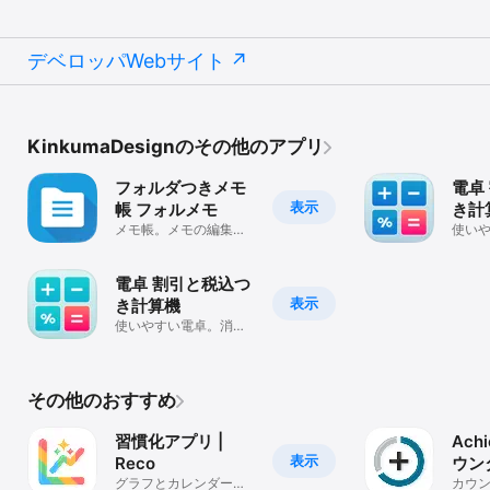
デベロッパWebサイト
KinkumaDesignのその他のアプリ
フォルダつきメモ
電卓
表示
帳 フォルメモ
き計算
メモ帳。メモの編集が
使い
簡単！メモに画像を追
税も
加！メモとフォルダ
電卓 割引と税込つ
表示
き計算機
使いやすい電卓。消費
税も計算できる計算機
その他のおすすめ
習慣化アプリ |
Achi
表示
Reco
ウン
グラフとカレンダー記
カウン