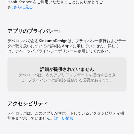
Habit Keeper をご利用いただきまことにありがとうご
----

ざいます。

さらに見る
この無料版では有料版と次の点が違います

・広告が表示されます

- 有料版と同じだけの数の日課（最大99）を持てるよ
・書き出したデータの読み込みはできません

うになりました。

（広告は以前と同じく表示されます）
もし有料版をお求めの際には、"Habit Keeper"とAppStoreで検索し
アプリのプライバシー
てみてください

----

デベロッパである
KinkumaDesign
は、プライバシー慣行およびデー
タの取り扱いについての詳細をAppleに示していません。詳しく
日課設定

は、デベロッパプライバシーポリシーを参照してください。
・複数日課の登録

・各日課ごとのカレンダー

・日課ごとにチェック / 数値のタイプ設定

詳細が提供されていません
・単位名入力

デベロッパは、次のアプリアップデートを提出するとき
・曜日ごと / 日付の間隔 / １ヶ月うち特定の日付 のいずれかでチェ
に、プライバシーの詳細を提供する必要があります。
ックする日の設定が可能

・それぞれの日課の日々の記録をリセットすることが可能

日課記録

・数値タイプの場合はテンキーによる入力

アクセシビリティ
・数値タイプは小数、マイナスに対応

・カレンダー表示（左右スワイプで月変更 / 上下スワイプで日課切
デベロッパは、このアプリがサポートしているアクセシビリティ機
り替え）

能をまだ示していません。
詳しい情報
・各日付とカレンダーではチェックした合計の数の表示

・チェックするとチェックマークのアニメーションが現れます
