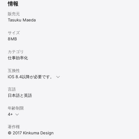
グラフ機能

情報
・チェックタイプは棒グラフ、数値タイプは線グラフの表示

・合計のグラフ表示

販売元
・線グラフで画面にさわると詳細なラベルが表示

Tasuku Maeda
アプリ設定

サイズ
・３種類のチェックマーク画像追加（チェックマーク / バツ / ま
8 MB
る）

データバックアップ

カテゴリ
・メールの添付によるデータの書き出し

仕事効率化
その他

互換性
・効果音

・4-inch iPhone5ディスプレイ対応

iOS 8.4以降が必要です。
・Retinaディスプレイに対応

・アプリケーションの全データをリセットすることができます

言語
・iOS7対応

日本語と英語
URLスキームに対応

habitkeeperfree://
年齢制限
4+
著作権
© 2017 Kinkuma Design