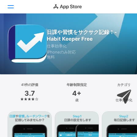
Today
日課や習慣をサクサク記録！-
Habit Keeper Free
ゲーム
仕事効率化
iPhoneのみ対応
アプリ
無料
Arcade
検索
41件の評価
年齢制限指定
カテゴリ
3.7
4+
プラットフォーム
歳
仕事効率化
iPhone
iPad
Mac
Vision