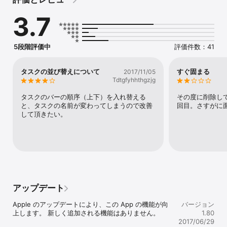
ん。

3.7
現在Habit Keeperの後継となるアプリを開発予定です。その場合、
Habit Keeperのアップデートではなく、別アプリでのリリースを予
定しています。

新アプリのリリース時期は未定です。

5段階評価中
評価件数：41
皆様のご理解のほど何卒よろしくお願いします。

=========================

タスクの並び替えについて
すぐ固まる
2017/11/05
Tdtgfyhhthgzjg
有料バージョンが仕事効率化 有料で4位獲得！ （2014年7月, 日
本）

タスクのバーの順序（上下）を入れ替える
その度に削除し
と、タスクの名前が変わってしまうので改善
回目。さすがに
これならつづくかも！　Habit Keeperは日課や習慣、ルーチンワー
して頂きたい。
クを管理・記録・評価できるアプリです。 

シンプルで軽快な動作なので毎日サクサクと記録ができます。 

マイナスや小数も記録できるので、得点、パーセント、体重、体温
なども記録できます。あなたのアイデア次第で様々なライフログが
可能です。 

また３種類のリピートタイプを使って、日報を書く、買い出しをす
る日などルーチン作業忘れ防止にも役に立ちます。

記録が増えてきたら、ぜひカレンダーやグラフで振り返ってみてく
アップデート
ださい。 コツコツと頑張ってきたことが確認できるので、ますます
やる気がわいてくるかもしれませんよ。 

Apple のアップデートにより、この App の機能が向
バージョン
上します。 新しく追加される機能はありません。

1.80
この機会にぜひ日課や習慣の記録をはじめてみませんか？ 

2017/06/29