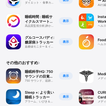
表示
ー AI
ダイエット・ 食事カロ
AIの
リー記録計算・体重管
理
睡眠時間 : 睡眠サ
Insta
表示
イクルスマートア
Work
ラームクロック
高品質監視分析,静かな
ヘル
スリープ
ネス
グルコースバディ:
Food
表示
糖尿病トラッカー
ヘル
血糖値モニター & イン
ネス
スリン記録
その他のおすすめ
睡眠科学HQ: 750
Medi
表示
サウンドの目覚ま
メデ
し時計とトラッカ
750 サウンド、追跡、
分析
ー
Sleep +: より良い
CUR
表示
睡眠トラッカー
Card
アラーム、いびき＆サ
メデ
ウンドレコーダー