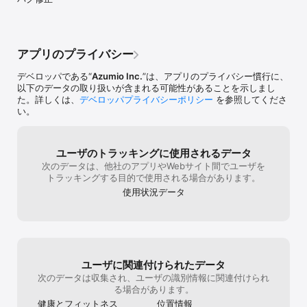
√ サイレントモードでもアラームが鳴ります

√ 内蔵アラーム音 20 種類から選択

アプリのプライバシー
√ お気に入りの曲（ミュージックライブラリから）で目覚めること
も可能

デベロッパである“
Azumio Inc.
”は、アプリのプライバシー慣行に、
以下のデータの取り扱いが含まれる可能性があることを示しまし
√ Sleep Lab™ で浅い眠り・深い眠り・REM 睡眠を分析

た。詳しくは、
デベロッパプライバシーポリシー
を参照してくださ
い。
√ 詳細な日次／週次／月次グラフ

√ スマート起床ウィンドウで穏やかな一日のスタート

ユーザのトラッキングに使用されるデータ
次のデータは、他社のアプリやWebサイト間でユーザを
√ 完全な履歴で毎晩の比較も簡単

トラッキングする目的で使用される場合があります。
√ 睡眠データのクラウドバックアップと復元

使用状況データ
√ メガネ不要の読みやすいインターフェース

√ Apple ヘルスケア連携

Sleep Time はユーザーの皆様のために作られています。ぜひご意見
ユーザに関連付けられたデータ
をお聞かせください — 次のアップデートでさらに改善していきま
次のデータは収集され、ユーザの識別情報に関連付けられ
す。

る場合があります。
健康とフィットネス
位置情報
プレミアムにアップグレードすると、無制限のサウンドスケープ、