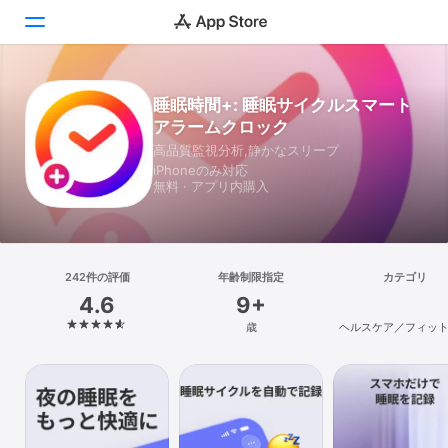
Today
睡眠時間+: 睡眠サイクルスマート
アラームクロック
ゲーム
高品質監視分析,静かなスリープ
iPhoneのみ対応
アプリ
無料 · アプリ内購入
Arcade
検索
242件の評価
年齢制限指定
カテゴリ
4.6
9+
プラットフォーム
歳
ヘルスケア／フィッ
iPhone
iPad
Mac
Vision