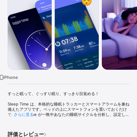
Watch
TV
iPhone
すっと眠って、ぐっすり眠り、すっきり目覚める！

Sleep Time は、本格的な睡眠トラッカーとスマートアラームを兼ね
備えたアプリです。ベッドの上にスマートフォンを置いておくだけ
で、Sleep Time が一晩中あなたの睡眠サイクルを分析し、設定した
さらに見る
時間帯のうち最も眠りの浅いタイミングで目覚めさせます。だるさ
のない、すっきりとした一日の始まりへ。

評価とレビュー
3,500 万人以上のユーザーに選ばれた、受賞歴のある Sleep Time 