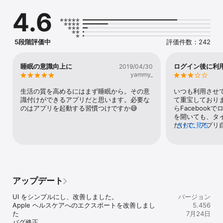
アプリは、ウェブのあらゆる場所で紹介されています。

4.6
------------------

5/5「朝起きると疲れている理由がやっとわかりました。Sleep 
5段階評価中
評価件数：242
Time が睡眠サイクルを見せてくれ、スマートアラームのおかげで朝
がずっと楽になりました。もう何週間もスヌーズを使っていませ
ん。」

睡眠の意識向上に
ログイン後に利
2019/04/30
yammy_
5/5「睡眠時間や種類を記録するアプリをいくつも試してきました
が、Sleep Time のインターフェースは群を抜いて優秀です。分かり
生活の質を高めるにはまず睡眠から。その意
いつも利用させ
やすく、使い方も簡単です。」

識付けができるアプリだと思います。必要な
て重宝しており
のはアプリを起動する習慣つけですか😅
らFaceboo
5/5「興味深い結果が得られます。とてもよく動作し、役立つ情報を
を開いても、タ
提供してくれます。」

だけで、アプリ
さらに見る
力的なアプリな
掲載媒体：TechCrunch、Mashable、Lifehacker、148apps、
待しております
eHealth ほか多数...

ております！
-----------------

アップデート
主な機能

UI をシンプルにし、改善しました。

バージョン
√ ワンジェスチャーでアラームを設定

Apple ヘルスケアへのエクスポートを改善しまし
5.456
た

7月24日
√ やさしいサウンドスケープやホワイトノイズで入眠

バグ修正