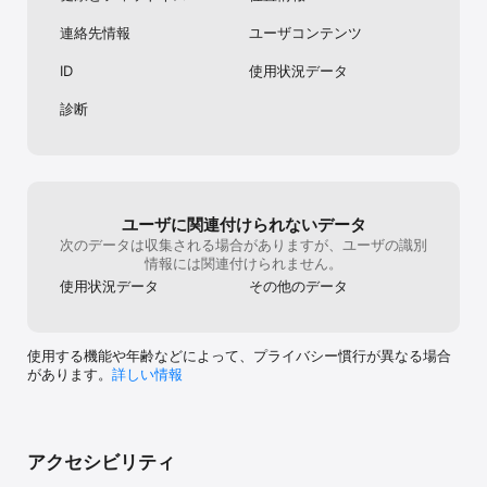
より高度な睡眠分析、優先サポート、広告非表示などを、自動更新
連絡先情報
ユーザコンテンツ
サブスクリプションでお楽しみいただけます。

ID
使用状況データ
自動更新サブスクリプションは以下の条件で提供されます：

- 購入確認時に iTunes アカウントへ料金が請求されます

診断
- 現在の期間の終了の少なくとも 24 時間前までに自動更新をオフに
しない限り、サブスクリプションは自動的に更新されます

- サブスクリプションはユーザーが管理でき、自動更新は購入後に
アカウント設定からオフにできます

- 有効なサブスクリプション期間中の現在のサブスクリプションの
キャンセルはできません

- 無料トライアル期間が提供されている場合、その未使用分はサブ
ユーザに関連付けられないデータ
スクリプション購入時に失効します

次のデータは収集される場合がありますが、ユーザの識別
- プライバシーポリシーと利用規約：
情報には関連付けられません。
https://www.azumio.com/page/privacypolicy

使用状況データ
その他のデータ
おやすみなさい、

Azumio チーム
使用する機能や年齢などによって、プライバシー慣行が異なる場合
があります。
詳しい情報
アクセシビリティ