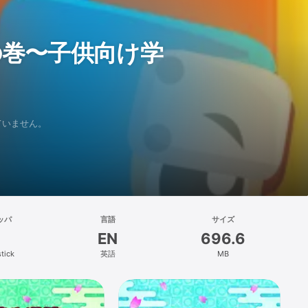
の巻〜子供向け学
れていません。
ッパ
言語
サイズ
EN
696.6
tick
英語
MB