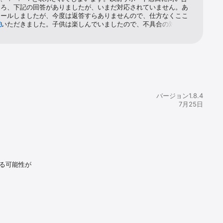
ころ、下記の回答がありましたが、いまだ対応されていません。あ
メールしましたが、今度は返答すらありませんので、仕方なくここ
ていただきました。子供は楽しんでいましたので、不具合の対応を
る
す。再度ご連絡いただきありがとうございます。 担当のxでござ
xx様から頂いた画像をもとに、調査をさせていただきまして ８月末
旬くらいには改善の目処がたっていると開発 チームから報告を受
す。 ご迷惑をお掛けしますが、今暫くお時間をいただきたく存じ
バージョン1.8.4
7月25日
る可能性が