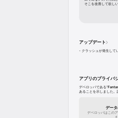
そこを改善して欲し
アップデート
- クラッシュが発生して
アプリのプライバ
デベロッパである“
Fanta
あることを示しました。
データ
デベロッパはこのア
ま