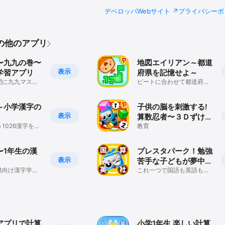
デベロッパWebサイト
プライバシーポ
のその他のアプリ
〜九九の巻〜
地図エイリアン～都道
表示
学習アプリ
府県を記憶せよ～
間に九九マスタ
ビートに合わせて都道府県
を暗記！
～小学漢字の
子供の脳を刺激する!
表示
算数忍者〜３Ｄずけい
1026漢字を楽
の巻〜
教育
漢字ドリルアプ
〜1年生の漢
プレスタパーク！勉強
表示
苦手な子どもが夢中に
供向け漢字学習
なれる
これ一つで国語も英語も算
数も楽しくマスター
アプリで計算
小学1年生 楽しい計算