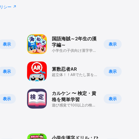
リシー
国語海賊～2年生の漢
表示
表示
字編～
小学生の子供向け漢字学習
アプリ
算数忍者AR
表示
表示
超立体！！ARでたし算を遊
ぼう！！
カルケン 〜 検定・資
表示
表示
格を簡単学習
遊び感覚で100以上の検
定・国家資格が学べる
小学生漢字ドリル：ひ