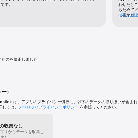
いです。
わせたと
らためて
に書かせ
さらに見
お願いしま
います。 
から９月上
けておりま
ます。
いたのを修正しました
シー
mstick
”は、アプリのプライバシー慣行に、以下のデータの取り扱いが含まれ
詳しくは、
デベロッパプライバシーポリシー
を参照してください。
の収集なし
プリからデータを収集し
せん。