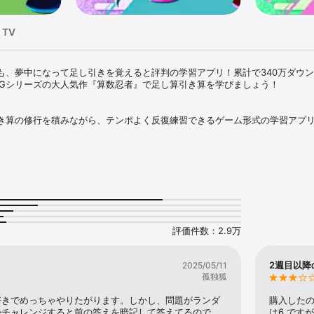
 TV
も、夢中になって足し引きを覚えると評判の学習アプリ！累計で340万ダウ
SGシリーズの大人気作『算数忍者』で足し算引き算を学びましょう！

き算の修行を積みながら、テンポよく反復練習できるゲーム形式の学習アプリ
の正解数、不正解数を確認できるので、学校での学習サポートや、予習復習
/OFFできるようになっていますので、マイペースに解答したいお子様にも配
る工夫】

は反復練習が基本。でも、同じことの繰り返しは飽きてしまう…。

ムよく目、耳、指を使ってらくらく暗記するゲームなら楽しく続けられます。
評価件数：2.9万
だん難しく。絶妙な難易度だから勉強が苦手なお子さんもとっつきやすい。

ともらえる楽しいキャラクターカードをコレクション！

2週目以降
2025/05/11
がもらえるので、楽しく続けられる！レアカードをゲットしよう。

孤独狐
算引き算の修行に出かけよう！
好きでめっちゃやりたがります。しかし、問題がランダ
購入したの
かチャレンジすると前の答えを暗記して答えてるので、
は6 です