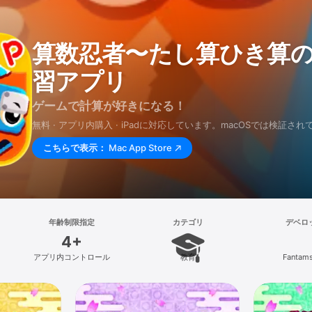
算数忍者〜たし算ひき算
習アプリ
ゲームで計算が好きになる！
無料 · アプリ内購入 · iPadに対応しています。macOSでは検証さ
こちらで表示：
Mac App Store
年齢制限指定
カテゴリ
デベロ
4+
アプリ内コントロール
教育
Fantams