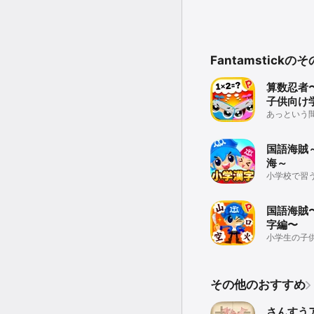
Fantamstick
算数忍者
子供向け
あっという
ー！
国語海賊
海～
小学校で習う
しく学べる
リ！
国語海賊
字編〜
小学生の子
アプリ
その他のおすすめ
さんすう