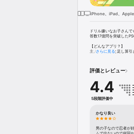
iPhone、iPad、Apple
ドリル嫌いなお子さんで
答数17億問を突破したP
【どんなアプリ？】

主人公の忍者と足し算引
さらに見る
【親も安心】

成績表機能で、お子さん
評価とレビュー
きます。時間制限もON
す。

4.4
【モチベーション維持でき
足し算引き算を覚えるに
そんなお子さんも、リズ
5段階評価中
■はじめは易しく、だん
■ステージをクリアする
かなり良い
■復習クリアでもカード
算数忍者と一緒に、足し
男の子なので忍者が
ムで出ないので何回