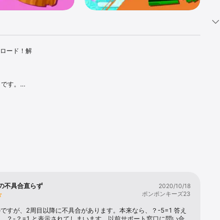
ンロード！解
です。

にも活用で
慮されていま


の不具合直らず
2020/10/18
ポンポンキーズ23
ですが、2周目以降に不具合があります。本来なら、？-5=1 答え
が、？-？=1 と表示されてしまいます。以前サポート窓口に問い合